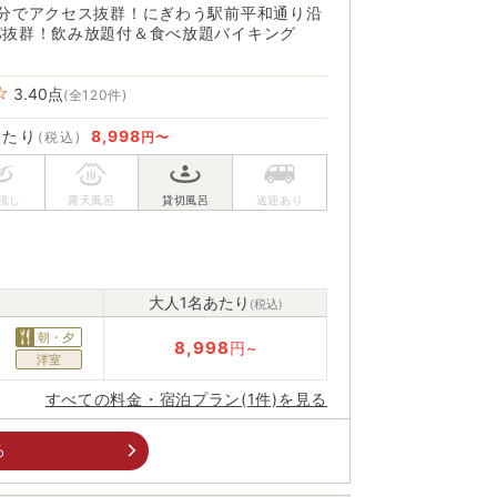
2分でアクセス抜群！にぎわう駅前平和通り沿
パ抜群！飲み放題付＆食べ放題バイキング
3.40
点
(全120件)
あたり
8,998
(税込)
円〜
大人1名あたり
(税込)
朝・夕
8,998
円~
洋室
すべての料金・宿泊プラン(1件)を見る
る