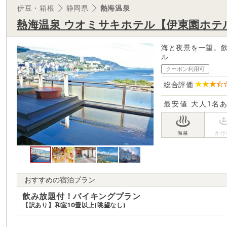
伊豆・箱根
静岡県
熱海温泉
熱海温泉 ウオミサキホテル【伊東園ホテ
海と夜景を一望。
ル
クーポン利用可
総合評価
最安値
大人1名
おすすめの宿泊プラン
飲み放題付！バイキングプラン
【訳あり】和室10畳以上(眺望なし)