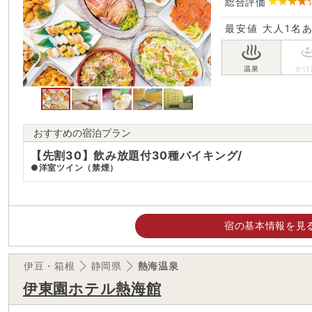
総合評価
最安値
大人1名
おすすめの宿泊プラン
【先割30】飲み放題付30種バイキング/
●洋室ツイン（禁煙）
宿の基本情報を見
伊豆・箱根
静岡県
熱海温泉
伊東園ホテル熱海館