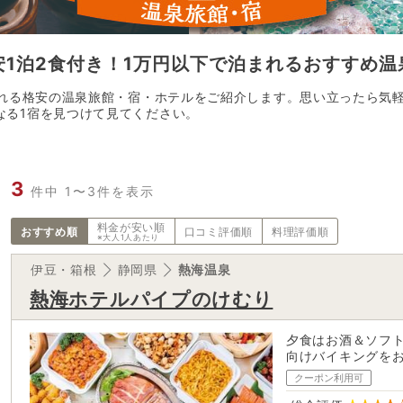
安1泊2食付き！1万円以下で泊まれるおすすめ温
まれる格安の温泉旅館・宿・ホテルをご紹介します。思い立ったら気
なる1宿を見つけて見てください。
3
件中 1〜3件を表示
料金が
安い順
おすすめ順
口コミ評価順
料理評価順
※大人1人あたり
伊豆・箱根
静岡県
熱海温泉
熱海ホテルパイプのけむり
夕食はお酒＆ソフト
向けバイキングを
クーポン利用可