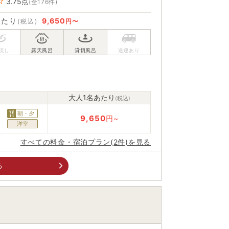
3.75
点
(全176件)
あたり
9,650
(税込)
円〜
大人1名あたり
(税込)
朝・夕
9,650
円~
洋室
すべての料金・宿泊プラン(2件)を見る
る