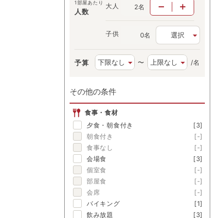
1部屋あたり
大人
名
人数
子供
選択
名
予算
〜
/名
その他の条件
食事・食材
夕食・朝食付き
[3]
朝食付き
[-]
食事なし
[-]
会場食
[3]
個室食
[-]
部屋食
[-]
会席
[-]
バイキング
[1]
飲み放題
[3]