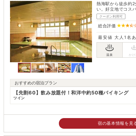
熱海駅から徒歩約
い。好立地でコス
クーポン利用可
総合評価
最安値
大人1名
おすすめの宿泊プラン
【先割60】飲み放題付！和洋中約50種バイキング
ツイン
宿の基本情報を見