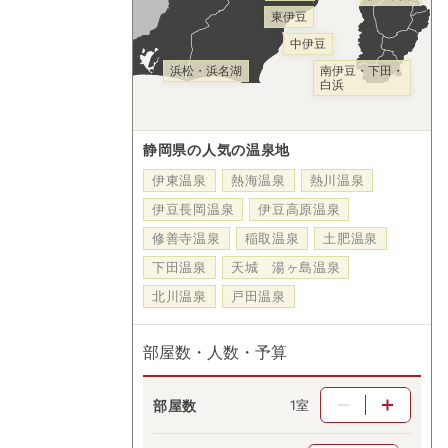
東伊豆
中伊豆
浜松・浜名湖
南伊豆・下田・
白浜
静岡県の人気の温泉地
伊東温泉
熱海温泉
熱川温泉
伊豆長岡温泉
伊豆高原温泉
修善寺温泉
稲取温泉
土肥温泉
下田温泉
天城 湯ヶ島温泉
北川温泉
戸田温泉
部屋数・人数・予算
部屋数
室