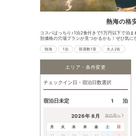
熱海
の
格
コスパばっちり♪1泊2食付きで1万円以下で泊
別価格の穴場プランが見つかるかも！ぜひ気に
熱海
1泊
部屋数1室
大人2名
エリア・条件変更
チェックイン日・宿泊日数選択
宿泊日未定
泊
2026
年
8
月
次の月へ
月
火
水
木
金
土
日
27
28
29
30
31
1
2