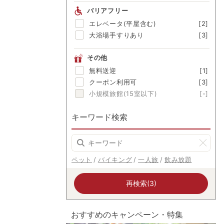
渓流眺望
[-]
バリアフリー
にごり湯
[-]
エレベータ(平屋含む)
[2]
美肌の湯
[-]
大浴場手すりあり
[3]
その他
無料送迎
[1]
クーポン利用可
[3]
小規模旅館(15室以下)
[-]
キーワード検索
ペット
バイキング
一人旅
飲み放題
再検索(3)
おすすめのキャンペーン・特集