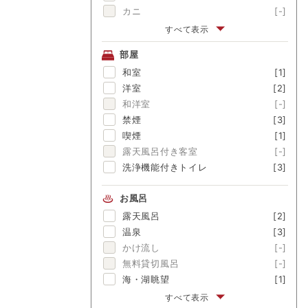
カニ
[-]
伊勢海老
[-]
すべて表示
アワビ
[-]
部屋
金目鯛
[-]
和室
[1]
舟盛
[-]
洋室
[2]
ブランド牛
[-]
和洋室
[-]
囲炉裏料理
[-]
禁煙
[3]
松茸
[-]
喫煙
[1]
露天風呂付き客室
[-]
洗浄機能付きトイレ
[3]
お風呂
露天風呂
[2]
温泉
[3]
かけ流し
[-]
無料貸切風呂
[-]
海・湖眺望
[1]
富士山眺望
[-]
すべて表示