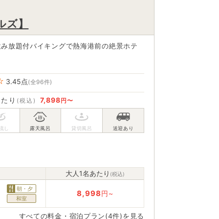
ルズ】
飲み放題付バイキングで熱海港前の絶景ホテ
3.45
点
(全96件)
あたり
7,898
(税込)
円〜
大人1名あたり
(税込)
朝・夕
8,998
円~
和室
すべての料金・宿泊プラン(4件)を見る