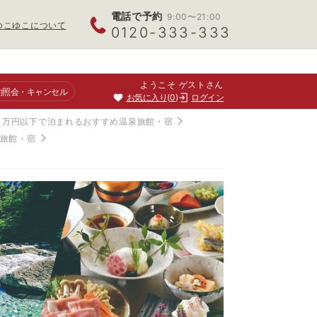
電話で予約
9:00〜21:00
ゆこゆこについて
0120-333-333
ようこそ ゲストさん
約照会
・キャンセル
お気に入り
0
ログイン
！1万円以下で泊まれるおすすめ温泉旅館・宿
泉旅館・宿