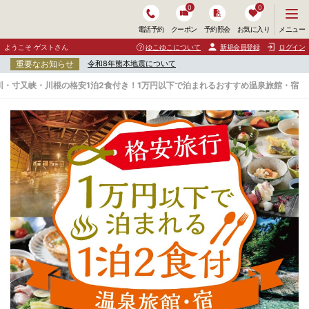
0
0
メ
メニュー
電話予約
クーポン
予約照会
お気に入り
ニ
ュ
ようこそ ゲストさん
ゆこゆこについて
新規会員登録
ログイン
ー
重要なお知らせ
令和8年熊本地震について
を
開
川・寸又峡・川根の格安1泊2食付き！1万円以下で泊まれるおすすめ温泉旅館・宿
く
大
井
川
・
寸
又
峡
・
川
根