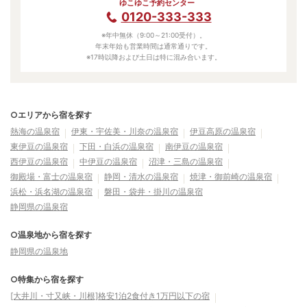
ゆこゆこ予約センター
0120-333-333
※年中無休（9:00～21:00受付）。
年末年始も営業時間は通常通りです。
※17時以降および土日は特に混み合います。
○エリアから宿を探す
熱海の温泉宿
伊東・宇佐美・川奈の温泉宿
伊豆高原の温泉宿
東伊豆の温泉宿
下田・白浜の温泉宿
南伊豆の温泉宿
西伊豆の温泉宿
中伊豆の温泉宿
沼津・三島の温泉宿
御殿場・富士の温泉宿
静岡・清水の温泉宿
焼津・御前崎の温泉宿
浜松・浜名湖の温泉宿
磐田・袋井・掛川の温泉宿
静岡県の温泉宿
○温泉地から宿を探す
静岡県の温泉地
○特集から宿を探す
[大井川・寸又峡・川根]格安1泊2食付き1万円以下の宿