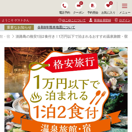
0
0
メ
メニュー
電話予約
クーポン
予約照会
お気に入り
ニ
ュ
ようこそ ゲストさん
ゆこゆこについて
新規会員登録
ログイン
ー
重要なお知らせ
令和8年熊本地震について
を
開
館・宿
淡路島の格安1泊2食付き！1万円以下で泊まれるおすすめ温泉旅館・宿
く
淡
路
島