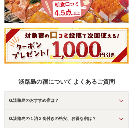
淡路島
の宿について よくあるご質問
Q.淡路島のおすすめ宿は？
A.
「
グランドメルキュール淡路島リゾート＆スパ
」
・
「
淡路
Q.淡路島の１泊２食付きの格安、お得な宿は？
インターナショナルホテル ザ・サンプラザ
」
・
「
亀の井ホテ
ル 淡路島
」
などの旅館・ホテルがおすすめの宿泊先です。