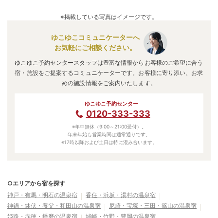
A.
「
グランドメルキュール淡路島リゾート＆スパ
」
・
「
淡路
島海上ホテル
」
・
「
ＴＯＴＯシーウィンド淡路
」
などの旅
※掲載している写真はイメージです。
館・ホテルがお得な価格で泊まれる宿泊先です。
ゆこゆこコミュニケーターへ
お気軽にご相談ください。
ゆこゆこ予約センタースタッフは豊富な情報からお客様のご希望に合う
宿・施設をご提案するコミュニケーターです。お客様に寄り添い、お求
めの施設情報をご案内いたします。
ゆこゆこ予約センター
0120-333-333
※年中無休（9:00～21:00受付）。
年末年始も営業時間は通常通りです。
※17時以降および土日は特に混み合います。
○エリアから宿を探す
神戸・有馬・明石の温泉宿
香住・浜坂・湯村の温泉宿
神鍋・鉢伏・養父・和田山の温泉宿
尼崎・宝塚・三田・篠山の温泉宿
姫路・赤穂・播磨の温泉宿
城崎・竹野・豊岡の温泉宿