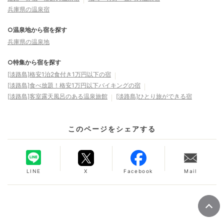
兵庫県の温泉宿
○温泉地から宿を探す
兵庫県の温泉地
○特集から宿を探す
[淡路島]格安1泊2食付き1万円以下の宿
[淡路島]食べ放題！格安1万円以下バイキングの宿
[淡路島]客室露天風呂のある温泉旅館
[淡路島]ひとり旅ができる宿
このページをシェアする
LINE
X
Facebook
Mail