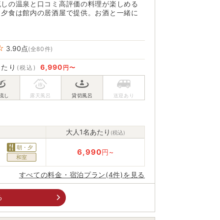
流しの温泉と口コミ高評価の料理が楽しめる
！夕食は館内の居酒屋で提供。お酒と一緒に
3.90
点
(全80件)
あたり
6,990
(税込)
円〜
大人1名あたり
(税込)
朝・夕
6,990
円~
和室
すべての料金・宿泊プラン(4件)を見る
る