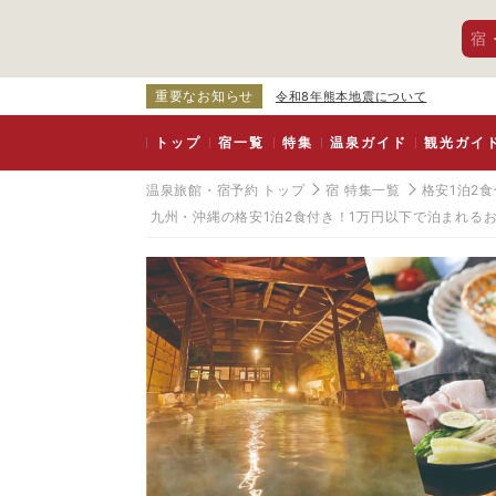
宿
重要なお知らせ
令和8年熊本地震について
トップ
宿一覧
特集
温泉ガイド
観光ガイ
温泉旅館・宿予約 トップ
宿 特集一覧
格安1泊2
九州・沖縄の格安1泊2食付き！1万円以下で泊まれる
大
分
県