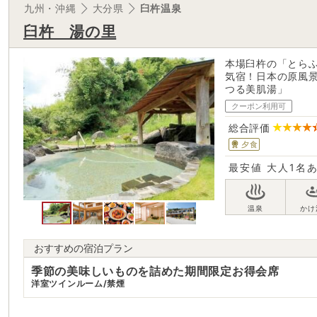
九州・沖縄
大分県
臼杵温泉
臼杵 湯の里
本場臼杵の「とら
気宿！日本の原風
つる美肌湯」
クーポン利用可
総合評価
夕食
最安値
大人1名
おすすめの宿泊プラン
季節の美味しいものを詰めた期間限定お得会席
洋室ツインルーム/禁煙