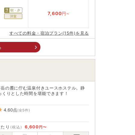
朝・夕
7,600
円~
洋室
すべての料金・宿泊プラン(15件)を見る
る
布岳の麓に佇む温泉付きユースホステル。静
っくりとした時間を堪能できます！
4.60
点
(全5件)
あたり
6,600
(税込)
円〜