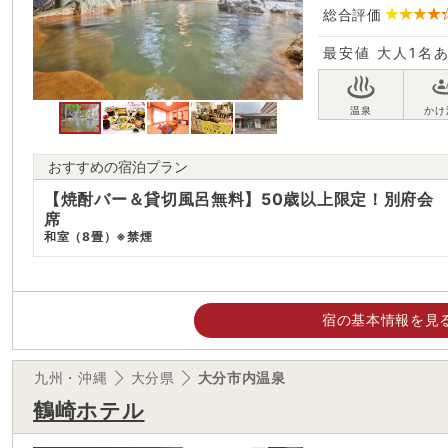
総合評価
最安値
大人1名
おすすめの宿泊プラン
【焼酎バー＆貸切風呂無料】50歳以上限定！別府会
席
和室（8畳）※禁煙
宿の基本情報を見
九州・沖縄
大分県
大分市内温泉
鶴崎ホテル