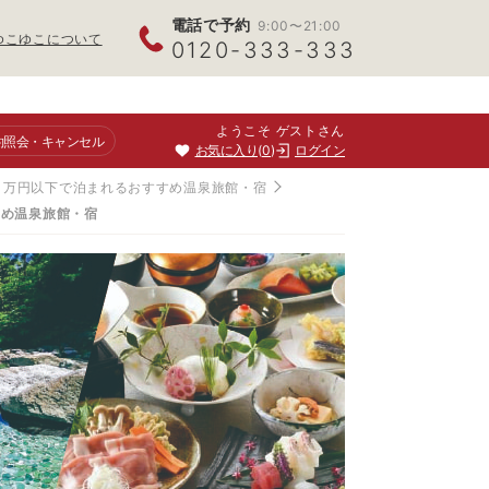
電話で予約
9:00〜21:00
ゆこゆこについて
0120-333-333
ようこそ ゲストさん
約照会
・キャンセル
お気に入り
0
ログイン
！1万円以下で泊まれるおすすめ温泉旅館・宿
すめ温泉旅館・宿