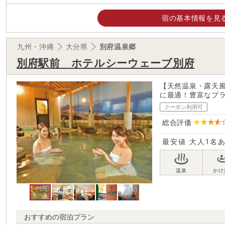
宿の基本情報を見
九州・沖縄
大分県
別府温泉郷
別府駅前 ホテルシーウェーブ別府
【天然温泉・露天風
に最適！豊富なプラ
クーポン利用可
総合評価
最安値
大人1名
おすすめの宿泊プラン