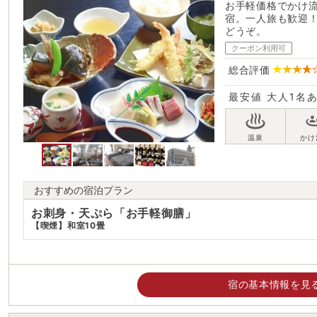
お手軽価格でかけ
宿。一人旅も歓迎
どうぞ。
クーポン利用可
総合評価
最安値
大人1名
おすすめの宿泊プラン
お刺身・天ぷら「お手軽御膳」
【喫煙】和室10畳
宿の基本情報を見