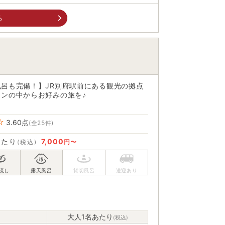
る
呂も完備！】JR別府駅前にある観光の拠点
ンの中からお好みの旅を♪
3.60
点
(全25件)
あたり
7,000
(税込)
円〜
大人1名あたり
(税込)