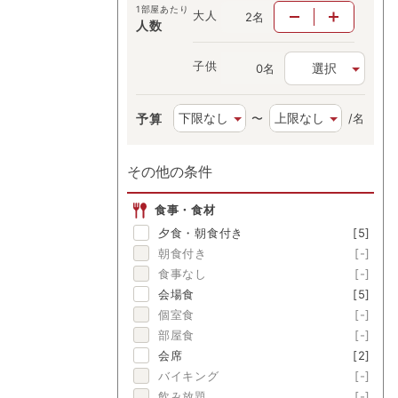
1部屋あたり
大人
名
人数
子供
選択
名
予算
〜
/名
その他の条件
食事・食材
夕食・朝食付き
[5]
朝食付き
[-]
食事なし
[-]
会場食
[5]
個室食
[-]
部屋食
[-]
会席
[2]
バイキング
[-]
飲み放題
[-]