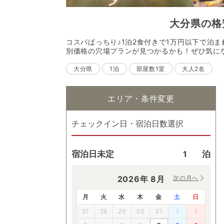
大分県
の
格
コスパばっちり♪1泊2食付きで1万円以下で泊
別価格の穴場プランが見つかるかも！ぜひ気に
大分県
1泊
部屋数1室
大人2名
エリア・条件変更
チェックイン日・宿泊日数選択
宿泊日未定
泊
2026
年
8
月
次の月へ
月
火
水
木
金
土
日
27
28
29
30
31
1
2