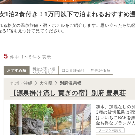
安1泊2食付き！1万円以下で泊まれるおすすめ
まれる格安の温泉旅館・宿・ホテルをご紹介します。思い立ったら気
なる1宿を見つけて見てください。
5
件中 1〜5件を表示
料金が
安い順
おすすめ順
口コミ評価順
料理評価順
※大人1人あたり
九州・沖縄
大分県
別府温泉郷
【源泉掛け流し 寛ぎの宿】別府 豊泉荘
加水、加温なしの源
3種の貸切風呂は宿
はいいちこBARを
金お得なプランが
クーポン利用可