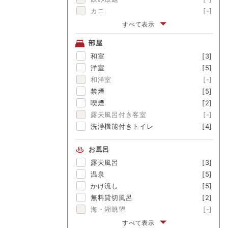
カニ
[-]
伊勢海老
[-]
すべて表示
アワビ
[-]
部屋
金目鯛
[-]
和室
[3]
舟盛
[-]
洋室
[5]
ブランド牛
[-]
和洋室
[-]
囲炉裏料理
[-]
禁煙
[5]
松茸
[-]
喫煙
[2]
露天風呂付き客室
[-]
洗浄機能付きトイレ
[4]
お風呂
露天風呂
[3]
温泉
[5]
かけ流し
[5]
無料貸切風呂
[2]
海・湖眺望
[-]
富士山眺望
[-]
すべて表示