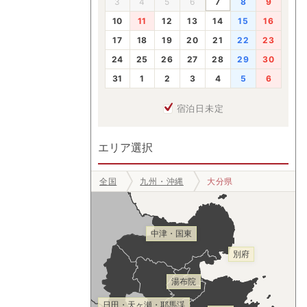
3
4
5
6
7
8
9
10
11
12
13
14
15
16
17
18
19
20
21
22
23
24
25
26
27
28
29
30
31
1
2
3
4
5
6
宿泊日未定
エリア選択
全国
九州・沖縄
大分県
中津・国東
別府
湯布院
日田・天ヶ瀬・耶馬渓