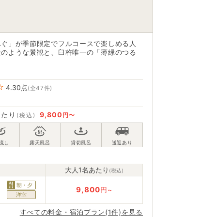
ふぐ」が季節限定でフルコースで楽しめる人
景のような景観と、臼杵唯一の「薄緑のつる
4.30
点
(全47件)
あたり
9,800
(税込)
円〜
大人1名あたり
(税込)
朝・夕
9,800
円~
洋室
すべての料金・宿泊プラン(1件)を見る