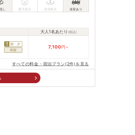
大人1名あたり
(税込)
朝・夕
7,100
円~
和室
すべての料金・宿泊プラン(2件)を見る
る