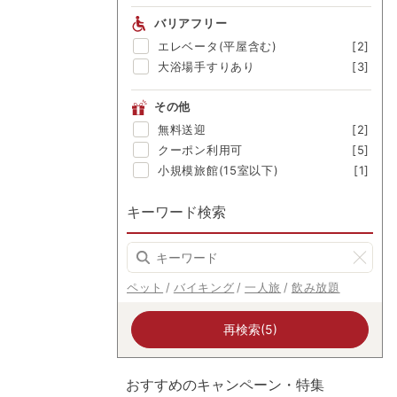
渓流眺望
[-]
バリアフリー
にごり湯
[3]
エレベータ(平屋含む)
[2]
美肌の湯
[-]
大浴場手すりあり
[3]
その他
無料送迎
[2]
クーポン利用可
[5]
小規模旅館(15室以下)
[1]
キーワード検索
ペット
バイキング
一人旅
飲み放題
再検索(5)
おすすめのキャンペーン・特集