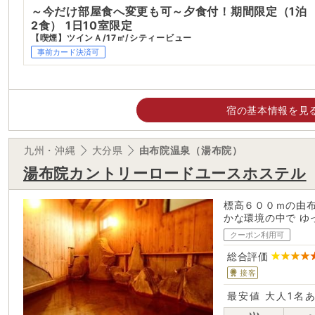
～今だけ部屋食へ変更も可～夕食付！期間限定（1泊
2食） 1日10室限定
【喫煙】ツインＡ/17㎡/シティービュー
事前カード決済可
宿の基本情報を見
九州・沖縄
大分県
由布院温泉（湯布院）
湯布院カントリーロードユースホステル
標高６００ｍの由
かな環境の中で ゆ
クーポン利用可
総合評価
接客
最安値
大人1名