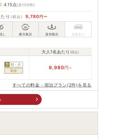
4.15
点
(全100件)
あたり
9,780
(税込)
円〜
大人1名あたり
(税込)
朝・夕
9,980
円~
和室
すべての料金・宿泊プラン(2件)を見る
る