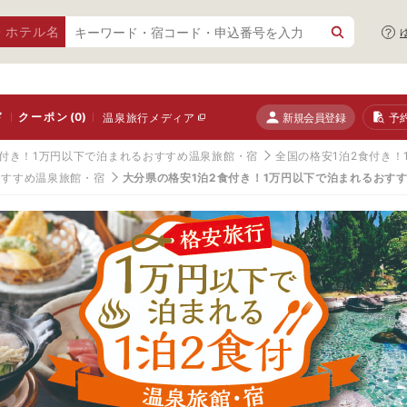
・ホテル名
ド
クーポン
(0)
新規会員登録
予
温泉旅行メディア
食付き！1万円以下で泊まれるおすすめ温泉旅館・宿
全国の格安1泊2食付き
おすすめ温泉旅館・宿
大分県の格安1泊2食付き！1万円以下で泊まれるおす