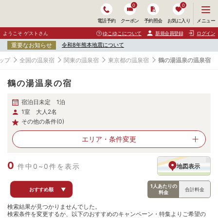
0
0
メ
メニュー
電話予約
クーポン
予約照会
お気に入り
ニ
ュ
ようこそ ゲストさん
ゆこゆこについて
新規会員登録
ログイン
ー
重要なお知らせ
令和8年熊本地震について
を
開
ップ
全国の温泉宿
関東の温泉宿
東京都の温泉宿
鶴の湯温泉の温泉宿
く
鶴の湯温泉の宿
宿泊日未定 1泊
1室 大人2名
その他の条件(0)
エリア・
条件変更
0
件中0~0件を表示
地図表示
1人あたりの
おすすめ順
▼
合計料金
料金
検索結果が見つかりませんでした。
検索条件を変更するか、以下のおすすめのキャンペーン・特集よりご希望の