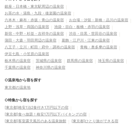
銀座・日本橋・東京駅周辺の温泉宿
お茶の水・湯島・九段・後楽園の温泉宿
六本木・麻布・赤坂・青山の温泉宿
お台場・汐留・新橋・品川の温泉宿
上野・浅草・両国の温泉宿
池袋・目白・板橋・赤羽の温泉宿
新宿・中野・杉並・吉祥寺の温泉宿
渋谷・目黒・世田谷の温泉宿
蒲田・大森・羽田周辺の温泉宿
葛飾・江戸川・江東の温泉宿
八王子・立川・町田・府中・調布の温泉宿
青梅・奥多摩の温泉宿
伊豆七島・小笠原の温泉宿
栃木県の温泉宿
茨城県の温泉宿
群馬県の温泉宿
埼玉県の温泉宿
千葉県の温泉宿
神奈川県の温泉宿
○温泉地から宿を探す
東京都の温泉地
○特集から宿を探す
[東京都]格安1泊2食付き1万円以下の宿
[東京都]食べ放題！格安1万円以下バイキングの宿
[東京都]客室露天風呂のある温泉旅館
[東京都]ひとり旅ができる宿