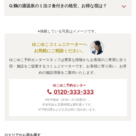
A.
「
ラビスタ東京ベイ（共立リゾート）
」
・
「
亀の井ホテル
Q.鶴の湯温泉の１泊２食付きの格安、お得な宿は？
青梅
」
・
「
住友不動産ﾎﾃﾙ ｳﾞｨﾗﾌｫﾝﾃｰﾇ ｸﾞﾗﾝﾄﾞ 羽田空港
」
な
どの旅館・ホテルがおすすめの宿泊先です。
A.
「
亀の井ホテル 青梅
」
・
「
東京・奥多摩温泉 おくたま
路
」
・
「
住友不動産ﾎﾃﾙ ｳﾞｨﾗﾌｫﾝﾃｰﾇ ｸﾞﾗﾝﾄﾞ 羽田空港
」
など
※掲載している写真はイメージです。
の旅館・ホテルがお得な価格で泊まれる宿泊先です。
ゆこゆこコミュニケーターへ
お気軽にご相談ください。
ゆこゆこ予約センタースタッフは豊富な情報からお客様のご希望に合う
宿・施設をご提案するコミュニケーターです。お客様に寄り添い、お求
めの施設情報をご案内いたします。
ゆこゆこ予約センター
0120-333-333
※年中無休（9:00～21:00受付）。
年末年始も営業時間は通常通りです。
※17時以降および土日は特に混み合います。
○エリアから宿を探す