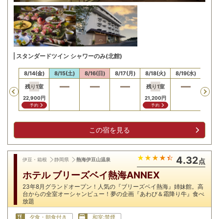
スタンダードツイン シャワーのみ(北館)
13(木)
8/14(金)
8/15(土)
8/16(日)
8/17(月)
8/18(火)
8/19(水)
8/20
残り
1
室
残り
1
室
Previous
22,900
円
21,200
円
予約
予約
この宿を見る
4.32
伊豆・箱根
静岡県
熱海伊豆山温泉
点
ホテル ブリーズベイ熱海ANNEX
23年8月グランドオープン！人気の『ブリーズベイ熱海』姉妹館。高
台からの全室オーシャンビュー！夢の企画『あわび＆霜降り牛』食べ
放題
夕食・朝食付き
和室:禁煙