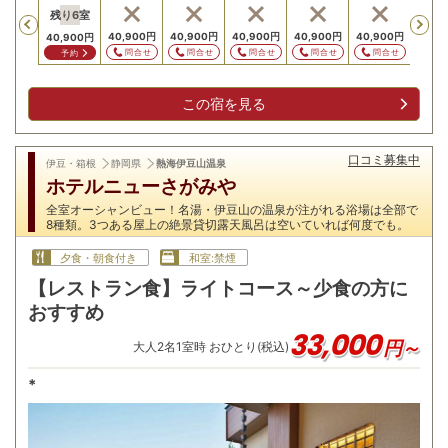
残り
6
室
Previous
40,900
円
40,900
円
40,900
円
40,900
円
40,900
円
40,9
40,900
円
問合せ
問合せ
問合せ
問合せ
問合せ
問
予約
この宿を見る
口コミ募集中
伊豆・箱根
静岡県
熱海伊豆山温泉
ホテルニューさがみや
全室オーシャンビュー！名湯・伊豆山の温泉が注がれる浴場は全部で
8種類。3つある屋上の絶景貸切露天風呂は空いていれば何度でも。
夕食・朝食付き
和室:禁煙
【レストラン食】ライトコース～少食の方に
おすすめ
33,000
円～
大人
2
名
1
室時 おひとり(税込)
*