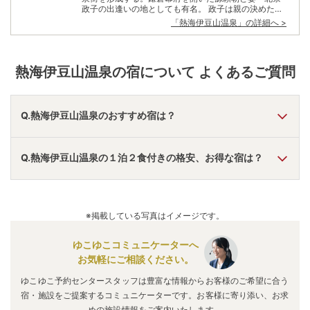
政子の出逢いの地としても有名。 政子は親の決めた相
手との婚礼の夜、宴席を抜け出し想いを寄せていた伊
「
熱海伊豆山温泉
」の詳細へ >
豆山の頼朝の元へ走り、頼朝は政子を逢初橋の上で出
迎えたといわれる。当時、修験道の霊場として栄えて
いた伊豆山神社で、眼下に広がる町並みや相模湾を眺
めながら愛を語り合ったのだとか。 温泉が発見された
熱海伊豆山温泉
の宿について よくあるご質問
奈良時代の養老年間から続く長い歴史と、頼朝と政子
の情熱的なロマンスに彩られた地。絶え間なく湧き出
る湯に身を委ねながら、悠久の時の流れに思いを馳せ
てみるのもよい。
Q.熱海伊豆山温泉のおすすめ宿は？
A.
「
ホテルニューアカオ
」
・
「
TAOYA熱海
」
・
「
大江戸温泉
Q.熱海伊豆山温泉の１泊２食付きの格安、お得な宿は？
物語Premium 伊東ホテルニュー岡部
」
などの旅館・ホテル
がおすすめの宿泊先です。
A.
「
熱海温泉 ウオミサキホテル【伊東園ホテルズ】
」
・
「
伊
東園ホテル松川館
」
・
「
伊東園ホテル別館
」
などの旅館・ホ
※掲載している写真はイメージです。
テルがお得な価格で泊まれる宿泊先です。
ゆこゆこコミュニケーターへ
お気軽にご相談ください。
ゆこゆこ予約センタースタッフは豊富な情報からお客様のご希望に合う
宿・施設をご提案するコミュニケーターです。お客様に寄り添い、お求
めの施設情報をご案内いたします。