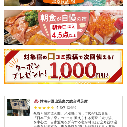
熱海伊豆山温泉
の総合満足度
4.3
点
(
24
件)
熱海と湯河原の間、相模湾に面して広がる温泉地。
「日本三大古泉」の一つに数えられる源泉「走り湯」
を中心に、自家源泉を所有する宿が6軒ほど立ち並び温
泉街を形成する。鎌倉幕府を開いた源頼朝と妻・北条