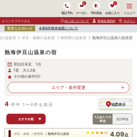
0
0
メ
メニュー
電話予約
クーポン
予約照会
お気に入り
ニ
ュ
ようこそ ゲストさん
ゆこゆこについて
新規会員登録
ログイン
ー
重要なお知らせ
令和8年熊本地震について
を
開
国の温泉宿
伊豆・箱根の温泉宿
静岡県の温泉宿
熱海伊豆山温泉の温泉宿
く
熱海伊豆山温泉の宿
宿泊日未定 1泊
1室 大人2名
その他の条件(0)
エリア・
条件変更
4
件中 1〜4件を表示
地図表示
1人あたりの
おすすめ順
▼
合計料金
料金
4.09
伊豆・箱根
静岡県
熱海伊豆山温泉
点