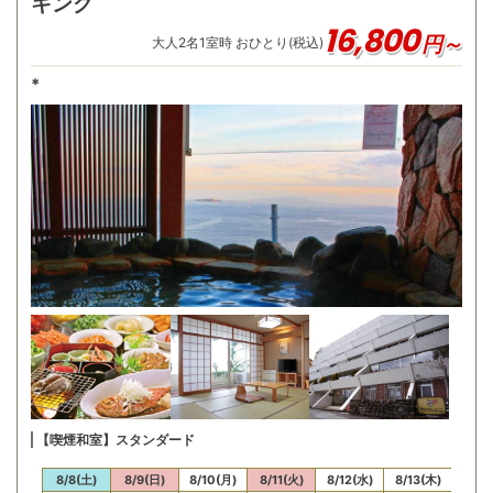
キング
16,800
円～
大人
2
名
1
室時 おひとり(税込)
*
【喫煙和室】スタンダード
/7(金)
8/8(土)
8/9(日)
8/10(月)
8/11(火)
8/12(水)
8/13(木)
8/14