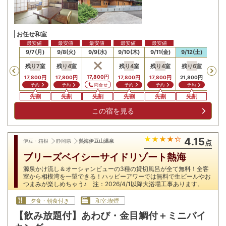
お任せ和室
最安値
最安値
最安値
最安値
最安値
/6(日)
9/7(月)
9/8(火)
9/9(水)
9/10(木)
9/11(金)
9/12(土)
9/13
残り
7
室
残り
4
室
残り
4
室
残り
4
室
残り
6
室
Previous
17,800
円
30,0
17,800
円
17,800
円
17,800
円
17,800
円
21,800
円
問合せ
問
予約
予約
予約
予約
予約
先割
先割
先割
先割
先割
先割
先
この宿を見る
4.15
伊豆・箱根
静岡県
熱海伊豆山温泉
点
ブリーズベイシーサイドリゾート熱海
源泉かけ流し＆オーシャンビューの3種の貸切風呂が全て無料！全客
室から相模湾を一望できる！ハッピーアワーでは無料で生ビールやお
つまみが楽しめちゃう♪ 注：2026/4/1以降大浴場工事あります。
夕食・朝食付き
和室:喫煙
【飲み放題付】あわび・金目鯛付＋ミニバイ