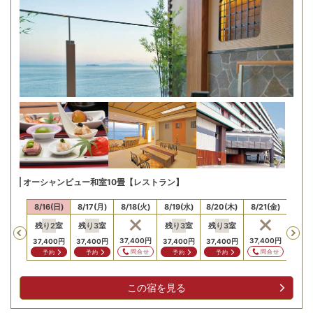
オーシャンビュー和室10畳【レストラン】
15(土)
8/16(日)
8/17(月)
8/18(火)
8/19(水)
8/20(木)
8/21(金)
8/22
残り
2
室
残り
3
室
残り
3
室
残り
3
室
Previous
37,400
円
37,400
円
37,400
円
37,400
円
37,400
円
37,400
円
問合せ
問合せ
予約
予約
予約
予約
この宿を見る