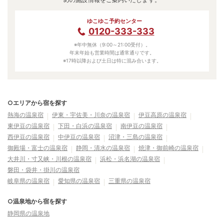
ゆこゆこ予約センター
0120-333-333
※年中無休（9:00～21:00受付）。
年末年始も営業時間は通常通りです。
※17時以降および土日は特に混み合います。
○エリアから宿を探す
熱海の温泉宿
伊東・宇佐美・川奈の温泉宿
伊豆高原の温泉宿
東伊豆の温泉宿
下田・白浜の温泉宿
南伊豆の温泉宿
西伊豆の温泉宿
中伊豆の温泉宿
沼津・三島の温泉宿
御殿場・富士の温泉宿
静岡・清水の温泉宿
焼津・御前崎の温泉宿
大井川・寸又峡・川根の温泉宿
浜松・浜名湖の温泉宿
磐田・袋井・掛川の温泉宿
岐阜県の温泉宿
愛知県の温泉宿
三重県の温泉宿
○温泉地から宿を探す
静岡県の温泉地