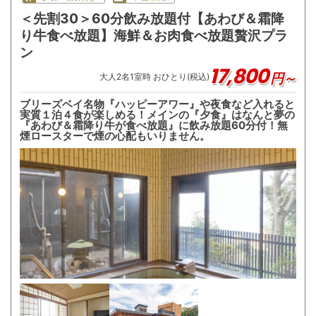
＜先割30＞60分飲み放題付【あわび＆霜降
り牛食べ放題】海鮮＆お肉食べ放題贅沢プラ
ン
17,800
円～
大人
2
名
1
室時 おひとり(税込)
ブリーズベイ名物『ハッピーアワー』や夜食など入れると
実質１泊４食が楽しめる！メインの『夕食』はなんと夢の
『あわび＆霜降り牛が食べ放題』に飲み放題60分付！無
煙ロースターで煙の心配もいりません。