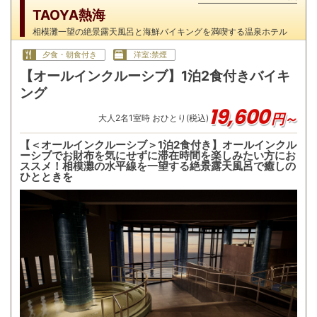
TAOYA熱海
相模灘一望の絶景露天風呂と海鮮バイキングを満喫する温泉ホテル
夕食・朝食付き
洋室:禁煙
【オールインクルーシブ】1泊2食付きバイキ
ング
19,600
円～
大人
2
名
1
室時 おひとり(税込)
【＜オールインクルーシブ＞1泊2食付き】オールインクル
ーシブでお財布を気にせずに滞在時間を楽しみたい方にお
ススメ！相模灘の水平線を一望する絶景露天風呂で癒しの
ひとときを