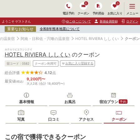
0
0
メ
メニュー
電話予約
クーポン
予約照会
お気に入り
ニ
ュ
ようこそ ゲストさん
ゆこゆこについて
新規会員登録
ログイン
ー
重要なお知らせ
令和8年熊本地震について
を
開
の温泉宿
阿南・日和佐・宍喰の温泉宿
HOTEL RIVIERA ししくい
クーポン
く
ホテルリビエラシシクイ
HOTEL RIVIERA ししくい
のクーポン
お気に入り登録する
宿コード :
0582
クーポン利用可
4.12
点
総合評価
9,200円〜
最安値
(税込)
大人2名 (合計 18,400円〜)
基本情報
お風呂
宿泊プラン
予約
写真
口コミ
アクセス
クーポン
この宿で獲得できるクーポン