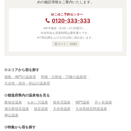
めの施設情報をご案内いたします。
ゆこゆこ予約センター
0120-333-333
※年中無休（9:00～21:00受付）。
年末年始も営業時間は通常通りです。
※17時以降および土日は特に混み合います。
宿コード：
0582
○エリアから宿を探す
徳島・鳴門の温泉宿
阿南・日和佐・宍喰の温泉宿
大歩危・祖谷・剣山の温泉宿
○都道府県内の温泉地を見る
新祖谷温泉
もみじ川温泉
祖谷渓温泉
鳴門温泉
月ヶ谷温泉
湯元新祖谷温泉
祖谷温泉
大歩危温泉
大歩危祖谷阿波温泉
神山温泉
○特集から宿を探す