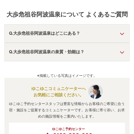
大歩危祖谷阿波温泉
について よくあるご質問
Q.大歩危祖谷阿波温泉はどこにある？
A.
大歩危祖谷阿波温泉
は、
徳島県三好市池田町
にあります。
Q.大歩危祖谷阿波温泉の泉質・効能は？
車でお越しの方は、井川池田ICから車で約12分。
電車でお越しの方は、池田駅からバス・タクシーで約12
分。
A.
泉質は
炭酸水素塩泉
などで、効能は
神経痛、筋肉痛、関節
大歩危祖谷阿波温泉
のアクセス情報の詳細は
こちら
。
痛、皮膚病
などと言われています。
※掲載している写真はイメージです。
ゆこゆこコミュニケーターへ
お気軽にご相談ください。
ゆこゆこ予約センタースタッフは豊富な情報からお客様のご希望に合う
宿・施設をご提案するコミュニケーターです。お客様に寄り添い、お求
めの施設情報をご案内いたします。
ゆこゆこ予約センター