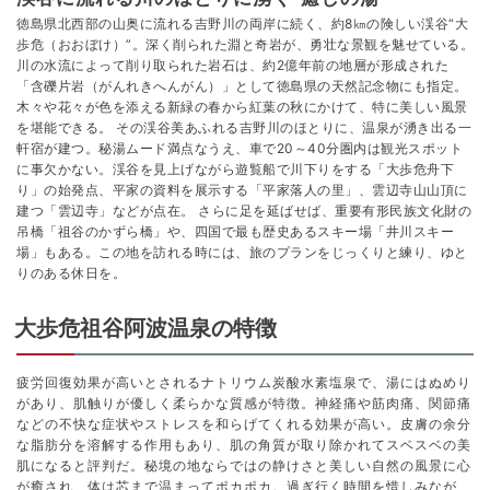
徳島県北西部の山奥に流れる吉野川の両岸に続く、約8㎞の険しい渓谷“大
歩危（おおぼけ）”。深く削られた淵と奇岩が、勇壮な景観を魅せている。
川の水流によって削り取られた岩石は、約2億年前の地層が形成された
「含礫片岩（がんれきへんがん）」として徳島県の天然記念物にも指定。
木々や花々が色を添える新緑の春から紅葉の秋にかけて、特に美しい風景
を堪能できる。 その渓谷美あふれる吉野川のほとりに、温泉が湧き出る一
軒宿が建つ。秘湯ムード満点なうえ、車で20～40分圏内は観光スポット
に事欠かない。渓谷を見上げながら遊覧船で川下りをする「大歩危舟下
り」の始発点、平家の資料を展示する「平家落人の里」、雲辺寺山山頂に
建つ「雲辺寺」などが点在。 さらに足を延ばせば、重要有形民族文化財の
吊橋「祖谷のかずら橋」や、四国で最も歴史あるスキー場「井川スキー
場」もある。この地を訪れる時には、旅のプランをじっくりと練り、ゆと
りのある休日を。
大歩危祖谷阿波温泉の特徴
疲労回復効果が高いとされるナトリウム炭酸水素塩泉で、湯にはぬめり
があり、肌触りが優しく柔らかな質感が特徴。神経痛や筋肉痛、関節痛
などの不快な症状やストレスを和らげてくれる効果が高い。皮膚の余分
な脂肪分を溶解する作用もあり、肌の角質が取り除かれてスベスベの美
肌になると評判だ。秘境の地ならではの静けさと美しい自然の風景に心
が癒され、体は芯まで温まってポカポカ。過ぎ行く時間を惜しみなが