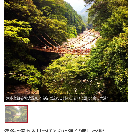
大歩危祖谷阿波温泉／渓谷に流れる川のほとりに湧く“癒しの湯”
渓谷に流れる川のほとりに湧く“癒しの湯”