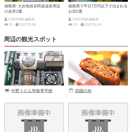
徳島県･大歩危祖谷阿波温泉周辺
徳島県で平日1万円以下で泊まれる
の名所2選
お宿2選
YUKOTABI 編集部
YUKOTABI 編集部
70
2017.10.04
121
2017.10.04
周辺の観光スポット
中野うどん学校琴平校
四国の旬