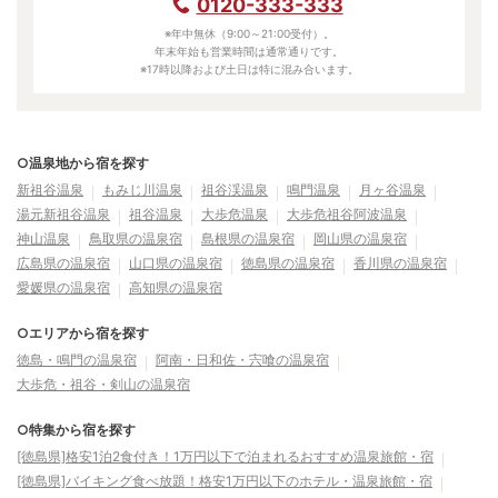
0120-333-333
※年中無休（9:00～21:00受付）。
年末年始も営業時間は通常通りです。
※17時以降および土日は特に混み合います。
○温泉地から宿を探す
新祖谷温泉
もみじ川温泉
祖谷渓温泉
鳴門温泉
月ヶ谷温泉
湯元新祖谷温泉
祖谷温泉
大歩危温泉
大歩危祖谷阿波温泉
神山温泉
鳥取県の温泉宿
島根県の温泉宿
岡山県の温泉宿
広島県の温泉宿
山口県の温泉宿
徳島県の温泉宿
香川県の温泉宿
愛媛県の温泉宿
高知県の温泉宿
○エリアから宿を探す
徳島・鳴門の温泉宿
阿南・日和佐・宍喰の温泉宿
大歩危・祖谷・剣山の温泉宿
○特集から宿を探す
[徳島県]格安1泊2食付き！1万円以下で泊まれるおすすめ温泉旅館・宿
[徳島県]バイキング食べ放題！格安1万円以下のホテル・温泉旅館・宿