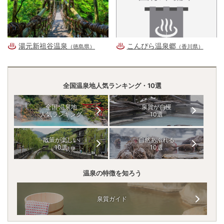
湯元新祖谷温泉
こんぴら温泉郷
（徳島県）
（香川県）
全国温泉地人気ランキング・10選
全国 温泉地
泉質が自慢
人気ランキング
10選
散策が楽しい
自然あふれる
10選
10選
温泉の特徴を知ろう
泉質ガイド