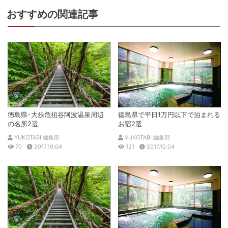
おすすめの関連記事
徳島県･大歩危祖谷阿波温泉周辺
徳島県で平日1万円以下で泊まれる
の名所2選
お宿2選
YUKOTABI 編集部
YUKOTABI 編集部
70
2017.10.04
121
2017.10.04