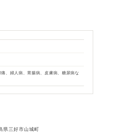
節痛、婦人病、胃腸病、皮膚病、糖尿病な
島県三好市山城町