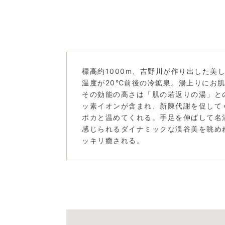
標高約1000m、吉野川が作り出した美
温度が20℃前後の冷鉱泉。湯上りにお
その効能の高さは「肌の若返りの湯」と
ッ素イオンが含まれ、新陳代謝を促して
ポカと温めてくれる。手足を伸ばして名
感じられるダイナミックな渓谷美を眺め
ッキリ癒される。