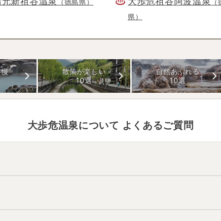
湯元新祖谷温泉
大歩危祖谷阿波温泉
（徳島県）
（
県）
自慢
散策が楽しい
自然あふれる
10選
10選
大歩危温泉
について よくあるご質問
温泉地の雰囲気は
「静か・落ち着いた」「秘湯感がある」「近くに
。