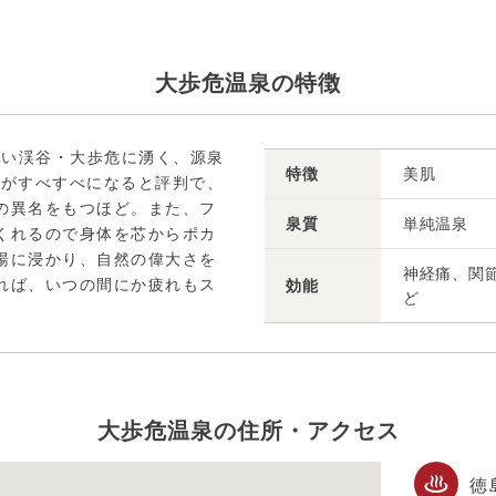
大歩危温泉の特徴
しい渓谷・大歩危に湧く、源泉
特徴
美肌
肌がすべすべになると評判で、
の異名をもつほど。また、フ
泉質
単純温泉
くれるので身体を芯からポカ
湯に浸かり、自然の偉大さを
神経痛、関
れば、いつの間にか疲れもス
効能
ど
大歩危温泉の住所・アクセス
徳