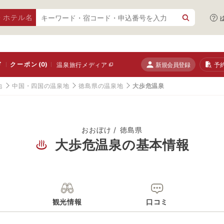
・ホテル名
ド
クーポン
(0)
新規会員登録
予
温泉旅行メディア
地
中国・四国の温泉地
徳島県の温泉地
大歩危温泉
おおぼけ
徳島県
大歩危温泉の基本情報
観光情報
口コミ