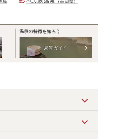
べふ峡温泉
徳島
（高知県）
温泉の特徴を知ろう
泉質ガイド
観光地あり」
と言われています。