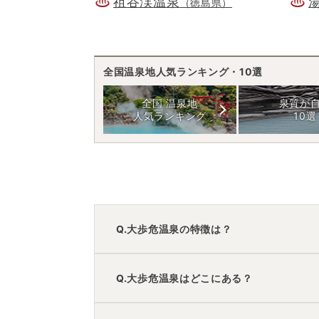
祖谷渓温泉
（徳島県）
全国温泉地人気ランキング・10選
全国 温泉地
泉質が
人気ランキング
10選
Q.大歩危温泉の特徴は？
A.
温泉・お湯の特徴は
さらさら
しており、
Q.大歩危温泉はどこにある？
大歩危温泉
の口コミ情報の詳細は
こちら