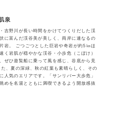
肌泉
・吉野川が長い時間をかけてつくりだした渓
伏に富んだ渓谷美が美しく、両岸に連なるの
片岩。 ごつごつとした巨岩や奇岩が約5㎞ほ
速く岩肌が穏やかな渓谷・小歩危（こぼけ）
、ぜひ遊覧船に乗って風を感じ、谷底から見
また、夏の深緑、秋の紅葉も素晴らしく、その
に人気のエリアです。「サンリバー大歩危」
眺めを名湯とともに満喫できるよう開放感抜