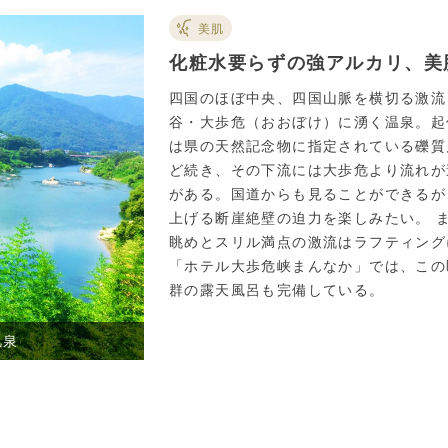
美肌
化粧水要らずの強アルカリ、美
四国のほぼ中央、四国山脈を横切る激流
谷・大歩危（おおぼけ）に湧く温泉。起
は県の天然記念物に指定されている礫質
ど続き、その下流には大歩危より流れが
がある。国道からも見ることができるが
上げる断崖絶壁の迫力を楽しみたい。 
眺めとスリル満点の激流はラフティング
「ホテル大歩危峡まんなか」では、この
群の露天風呂も完備している。
肌泉