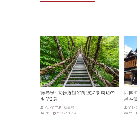
徳島県･大歩危祖谷阿波温泉周辺の
四国
名所2選
呂や
YUKOTABI 編集部
YUK
70
2017.10.04
21