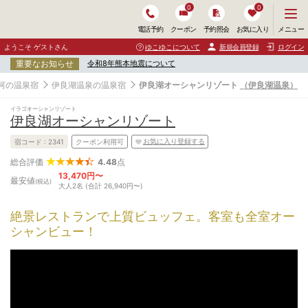
0
0
メ
メニュー
電話予約
クーポン
予約照会
お気に入り
ニ
ュ
ようこそ ゲストさん
ゆこゆこについて
新規会員登録
ログイン
ー
重要なお知らせ
令和8年熊本地震について
を
開
河の温泉宿
伊良湖温泉の温泉宿
伊良湖オーシャンリゾート
（伊良湖温泉）
く
イラゴオーシャンリゾート
伊良湖オーシャンリゾート
お気に入り登録する
宿コード :
2341
クーポン利用可
4.48
点
総合評価
13,470円〜
最安値
(税込)
大人2名 (合計 26,940円〜)
絶景レストランで上質ビュッフェ。客室も全室オー
シャンビュー！