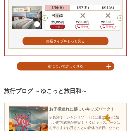
8/14(金)
8/15(土)
8/16(日)
8/17(月)
8/18(火)
8/
洋室
残り
1
室
Previous
22,050
円
22,050
円
22
23,150
円
問合せ
問合せ
予約
禁煙 プレミアツイン
部屋タイプをもっと見る
8/14(金)
8/15(土)
8/16(日)
8/17(月)
8/18(火)
8/
洋室
残り
2
室
残り
2
室
残り
2
室
残
Previous
宿について詳しく見る
24,250
円
23,150
円
23,150
円
23
予約
予約
予約
ほぼ360度を海に囲まれ、太平洋と三河湾を一望する本格リゾートホテル。

海抜100ｍから海を見下ろす露天風呂は圧巻の絶景。まるで絵画かのような美
旅行ブログ ～ゆこっと旅日和～
しい景色を眺めながら湯浴みを満喫できる。

大浴場には寝湯、ジャグジー、季節湯、高濃度炭酸泉など湯殿も豊富。全8種
の湯巡りが楽しめる。

お子様連れに嬉しいキッズパーク！
朝に夕に絶景を愉しめるオーシャンビューの客室、爽快な眺めと開放感が心
伊良湖オーシャンリゾートには夏の旅行に嬉
地良いティーラウンジなど、魅力的な施設が揃います。

しい館内施設が充実！ とくにキッズパークは
お子さまやお孫さんとの夏休み旅行にぴった