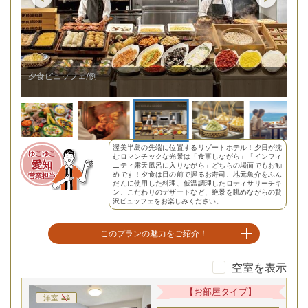
げたロティサリーチキン
夕食ビュッフェ/例
【
渥美半島の先端に位置するリゾートホテル！夕日が沈
ゆこゆこ
むロマンチックな光景は「食事しながら」「インフィ
愛知
ニティ露天風呂に入りながら」どちらの場面でもお勧
めです！夕食は目の前で握るお寿司、地元魚介をふん
営業担当
だんに使用した料理、低温調理したロティサリーチキ
ン、こだわりのデザートなど、絶景を眺めながらの贅
沢ビュッフェをお楽しみください。
このプランの魅力をご紹介！
空室を表示
絶景レストラン！和洋中ビュッフェ
【お部屋タイプ】
洋室