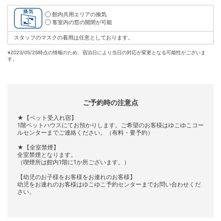
館内共用エリアの換気
客室内の窓の開閉が可能
スタッフのマスクの着用は任意としております。
※
2023/05/25時点の情報のため、宿泊日により当日の対応が変更となる可能性がございま
す。
ご予約時の注意点
★【ペット受入れ宿】
1階ペットハウスにてお預かりします。ご希望のお客様はゆこゆこコー
ルセンターまでご連絡ください。（有料・要予約）
★【全室禁煙】
全室禁煙となります。
（喫煙所は館内1階に1か所ございます。）
【幼児のお子様をお客様をお連れのお客様】
幼児をお連れのお客様はゆこゆこ予約センターまでお問い合わせくだ
さい。