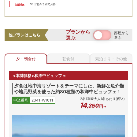
30
日前の予約でお得！
先割対象
【お部屋タイプ】
和室
お部屋の詳細を見る
禁煙 和室 8畳
海抜100mに位置する天然温泉の露天風呂からは、太平洋の
プランから
部屋から
他プランはこちら
絶景が広がる贅沢な湯浴みを楽しめます。心地よい温度の寝
選ぶ
選ぶ
和室8畳/例 足をのばしてゆ
湯もあり、心ゆくまでリラックス。絶景が広がる贅沢なひと
っくりくつろげる和室です
2
名
1
室時大人1名あたり(税込)
申込番号
2341-W1011
ときをお過ごしください。
13
,
470
円～
夕・朝食付
朝食付
素泊まり・その他
全室オーシャンビュー！絶景が広がる部屋
(月)
9/8(火)
9/9(水)
9/10(木)
9/11(金)
9/
<本誌価格>和洋中ビュッフェ
残り
2
室
残り
2
室
残り
2
室
Previous
夕食は地中海リゾートをテーマにした、新鮮な魚介類
15,170
円
14,570
円
14,570
円
14,570
円
や地元野菜を使った約80種類の和洋中ビュッフェ！
問合せ
予約
予約
予約
2
名
1
室時大人1名あたり(税込)
申込番号
2341-W1011
先割
先割
先割
14
,
350
円～
プランの詳細を見る
空室を表示
目覚めは水平線から昇る朝日、夕暮れは紅に染まる海。どの