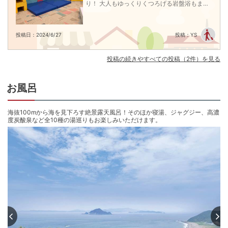
夕食は渥美野菜や魚介をふんだんに使用した和洋中ビュッフェ。

り！ 大人もゆっくりくつろげる岩盤浴もまも
朝夕ともに海一望のオシャレなレストランにてお料理ご用意。ゆったりと優
なくオープン予定とこれからも変化盛りだく
雅にお食事をお楽しみください。

さんです。
投稿日：2024/6/27
投稿：YS
ホテル周辺には、「日本の渚百選」に選ばれた恋路が浜、ロマンティックな
白亜の伊良湖岬灯台など見所も盛りだくさん。

島崎藤村をはじめ、多くの文人に愛された伊良湖岬の美しさを心ゆくまで堪
投稿の続きやすべての投稿（2件）を見る
能いただけます。

※全客室内Wi-Fi設置有

お風呂
季節情報♪【屋外プール】

2026年7月1日～2026年9月27日の宿泊者はご利用可能

海抜100mから海を見下ろす絶景露天風呂！そのほか寝湯、ジャグジー、高濃
度炭酸泉など全10種の湯巡りもお楽しみいただけます。
大人も子どももたのしめる、伊良湖岬を一望できる絶景の屋外プール。

水深40㎝のお子様専用プールもあり、安心してお子様と遊ぶことができま
す。
チェックイン15:00〜19:30
チェックアウト 〜10:00