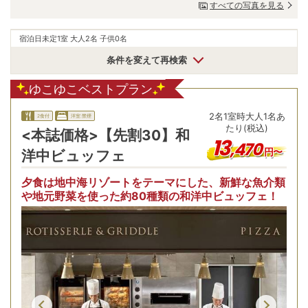
すべての写真を見る
宿泊日未定
1室 大人2名 子供0名
条件を変えて再検索
ゆこゆこベストプラン
2
名
1
室時
大人1名あ
2食付
洋室:禁煙
たり(税込)
<本誌価格>【先割30】和
13
,
470
円〜
洋中ビュッフェ
夕食は地中海リゾートをテーマにした、新鮮な魚介類
や地元野菜を使った約80種類の和洋中ビュッフェ！