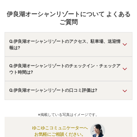
伊良湖オーシャンリゾート
について よくある
ご質問
Q.伊良湖オーシャンリゾートのアクセス、駐車場、送迎情
報は?
A.
車で豊川ＩＣより83分。
Q.伊良湖オーシャンリゾートのチェックイン・チェックア
駐車場あり。
ウト時間は?
無料送迎あり。
アクセス情報の詳細は
こちら
。
A.
チェックインは
15:00
~
19:30
、チェックアウトは〜
10:00
Q.伊良湖オーシャンリゾートの口コミ評価は?
です。
※プランによって異なる場合があります。
A.
口コミ総合評価は
4.48
点で、
風呂評価が最も高いです。
口コミ情報の詳細は
こちら
。
※掲載している写真はイメージです。
ゆこゆこコミュニケーターへ
お気軽にご相談ください。