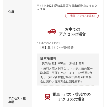
〒441-3623
愛知県田原市日出町骨山１４６０
－３６
住所
地図・アクセスを見る
お車での
アクセスの場合
お車でのアクセス1
【車】豊川ＩＣ---宿(83分)
駐車場情報
【収容台数】200台
【料金】無料
・無料／高さ制限なし ・ホテル前の第一
駐車場（平面）となります ・EV専用2台
あり（※EV駐車場は事前予約要 ※駐車料
金は無料／充電料金は別途有料）
電車・バス・徒歩での
アクセス・駐
アクセスの場合
車場