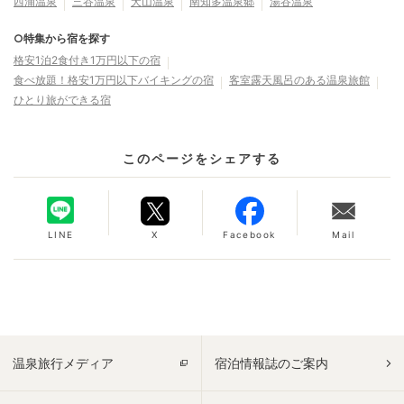
西浦温泉
三谷温泉
犬山温泉
南知多温泉郷
湯谷温泉
○特集から宿を探す
格安1泊2食付き1万円以下の宿
食べ放題！格安1万円以下バイキングの宿
客室露天風呂のある温泉旅館
ひとり旅ができる宿
このページをシェアする
LINE
X
Facebook
Mail
温泉旅行メディア
宿泊情報誌のご案内