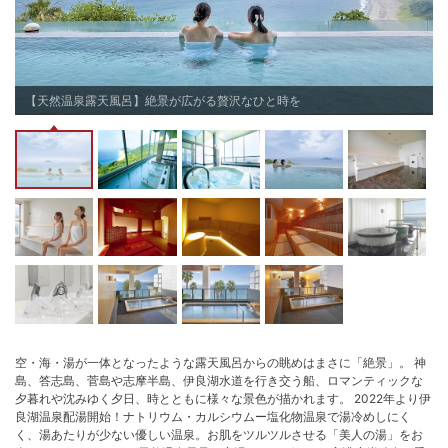
【天然温泉露天風呂】絶景が広がる贅沢なひと時を
空・海・湯が一体となったような露天風呂からの眺めはまさに「絶景」。 神
島、答志島、菅島や志摩半島、伊良湖水道を行き交う船、ロマンティックな
夕暮れや沈みゆく夕日、時とともに様々な景色が描かれます。 2022年より伊
良湖温泉配湯開始！ナトリウム・カルシウムー塩化物温泉で湯冷めしにく
く、湯あたりが少ない優しい温泉。お肌をツルツルさせる「美人の湯」をお