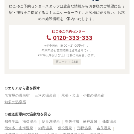
ゆこゆこ予約センタースタッフは豊富な情報からお客様のご希望に合う
宿・施設をご提案するコミュニケーターです。お客様に寄り添い、お求
めの施設情報をご案内いたします。
ゆこゆこ予約センター
0120-333-333
※年中無休（9:00～21:00受付）。
年末年始も営業時間は通常通りです。
※17時以降および土日は特に混み合います。
宿コード：
2341
○エリアから宿を探す
名古屋の温泉宿
三河の温泉宿
尾張・犬山・小牧の温泉宿
知多の温泉宿
○都道府県内の温泉地を見る
知多半島 海炎温泉
伊良湖温泉
奥矢作峡 笹戸温泉
蒲郡温泉
南知多 山海温泉
内海温泉
猿投温泉
形原温泉
吉良温泉