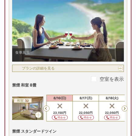
【お部屋タイプ】
洋室
部屋からも広がるパノラマ絶景が、非日常へ誘います。ゆっ
たり寛げる和室や海をモチーフにした色調の洋室で贅沢な滞
お部屋の詳細を見る
在をお楽しみください。
禁煙 プレミアツイン
2023年リニューアル！プレ
ミアツイン
2
名
1
室時大人1名あたり(税込)
申込番号
2341-W1011
14
,
570
円～
食事風景
プランの詳細を見る
(月)
9/8(火)
9/9(水)
9/10(木)
9/11(金)
9/
残り
2
室
残り
2
室
残り
2
室
残り
2
室
空室を表示
Previous
禁煙 和室 8畳
15,670
円
15,670
円
15,670
円
16,270
円
予約
予約
予約
予約
先割
先割
先割
8/14(金)
8/15(土)
8/16(日)
8/17(月)
8/18(火)
8/
和室
プランの詳細を見る
Previous
23,150
円
22,050
円
22,050
円
22
問合せ
問合せ
問合せ
禁煙 スタンダードツイン