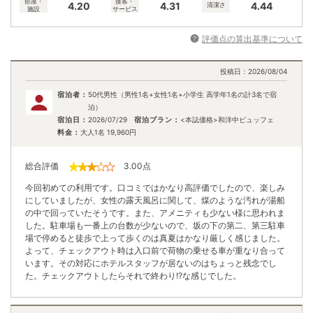
部屋・
接客・
4.20
4.31
4.44
清潔さ
施設
サービス
評価点の算出基準について
投稿日：
2026/08/04
宿泊者：
50代男性（男性1名+女性1名+小学生 高学年1名の計3名で宿
泊）
宿泊日：
2026/07/29
宿泊プラン：
<本誌価格>和洋中ビュッフェ
料金：
大人1名
19,960
円
総合評価
3.00
点
今回初めての利用です。口コミではかなり高評価でしたので、楽しみ
にしていましたが、女性の露天風呂に関して、煤のような汚れが湯船
の中で回っていたそうです。また、アメニティも少ない様に思われま
した。駐車場も一番上の台数が少ないので、坂の下の第二、第三駐車
場で停めると徒歩で上って歩くのは真夏はかなり厳しく感じました。
よって、チェックアウト時は入口前で荷物の乗せる車が重なり合って
います。その対応にホテルスタッフが居ないのはちょっと残念でし
た。チェックアウトしたらそれで終わり!?な感じでした。