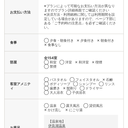
※プランによって可能なお支払い方法が異なり
ますのでプラン詳細画面でご確認ください
お支払い方法
※決済方法・利用銘柄に関しては利用期間を設
定している場合がありますので、ページ下部に
ある「ご予約時の注意点」を必ずご確認くださ
い。
◯ 夕食・朝食付き
✕ 夕食付き
✕ 朝食付き
食事
✕ 食事なし
全154室
部屋
◯ 和室
◯ 洋室
✕ 和洋室
✕ 喫煙
◯ 禁煙
◯ バスタオル
◯ フェイスタオル
✕ 石鹸
客室アメニテ
◯ ボディソープ
◯ シャンプー
◯ リンス
ィ
◯ 歯磨き
✕ 髭剃り
◯ ドライヤー
◯ 大人浴衣
◯ 子供浴衣
◯ 温泉
◯ 露天風呂
◯ 貸切風呂
✕ かけ流し
✕ にごり湯
【温泉地】
伊良湖温泉
お風呂