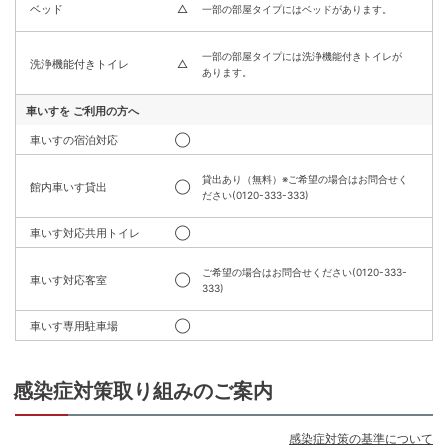
ベッド
△
一部の部屋タイプにはベッドがあります。
一部の部屋タイプには洗浄機能付きトイレが
洗浄機能付きトイレ
△
あります。
車いすを
ご利用の方へ
車いすの宿泊対応
◯
貸出あり（無料）※ご希望の場合はお問合せく
館内車いす貸出
◯
ださい(0120-333-333)
車いす対応共用トイレ
◯
ご希望の場合はお問合せください(0120-333-
車いす対応客室
◯
333)
車いす専用駐車場
◯
感染症対策取り組みのご案内
感染症対策の基準について