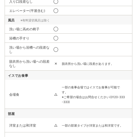
入り口段差なし
◯
エレベーター(平屋含む)
◯
風呂
※有料貸切風呂は除く
洗い場に高めの椅子
◯
浴槽の手すり
◯
洗い場から浴槽への段差な
◯
し
脱衣所から洗い場への段差
✕
脱衣所から洗い場に段差があります。
なし
イスでお食事
一部の食事会場ではイスでお食事が可能で
す。
会場食
△
※ご希望の場合はお問合せください(0120-333
-333)
部屋
洋室または和洋室
△
一部の部屋タイプが洋室または和洋室です。