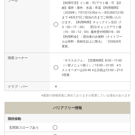
プール
【利用可否】イン前：可/アウト後：可 【詳
細】場所：屋外、水温：常温 【利用期間】
（2026年）7月1日13:00から～9月28日12:00
まで ※9月27日ご宿泊の方までご利用いただ
けます。 【利用時間】チェックイン当日（1
◯
3：00～17：00） 翌日/チェックアウト後
（10：00～12：00）最終受付時間/16：00
【利用料金】：宿泊者のみ無料（ナイトプー
ルは有料・高校生以上に限る） 「2026/6月
更新」
喫茶コーナー
「サラスカフェ」 【営業時間】8:00～11:00
（一部メニュー除く）／13:00～21:00 ※ラ
◯
ストオーダーは20:45 ※土日祝は12:00～21:0
0営業
✕
クラブ・バー
※最新の情報収集に努めておりますが変更している場合があります
バリアフリー情報
階段移動
玄関前スロープあり
◯