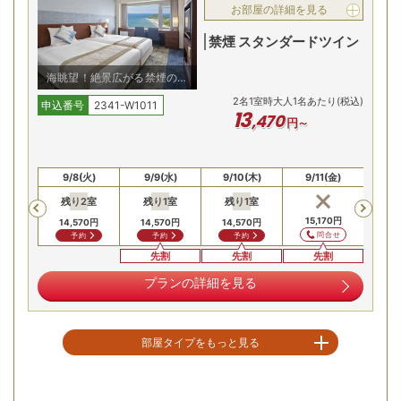
お部屋の詳細を見る
禁煙 スタンダードツイン
海眺望！絶景広がる禁煙の洋
室にご案内/例
2
名
1
室時大人1名あたり(税込)
申込番号
2341-W1011
13
,
470
円～
絶景が広がるレストランで、和洋中ビュッフェをご堪能。シ
(月)
9/8(火)
9/9(水)
9/10(木)
9/11(金)
9/
ーフードや渥美野菜をメインに、牛ロース鉄板焼きなどがラ
残り
2
室
残り
1
室
残り
1
室
Previous
イブキッチンで楽しめます。キッズコーナーもご用意し、ご
15,170
円
14,570
円
14,570
円
14,570
円
家族皆さまでお楽しみいただけます。
問合せ
予約
予約
予約
先割
先割
先割
海抜100m！太平洋を一望する露天と寝湯
プランの詳細を見る
部屋タイプをもっと見る
空室を表示