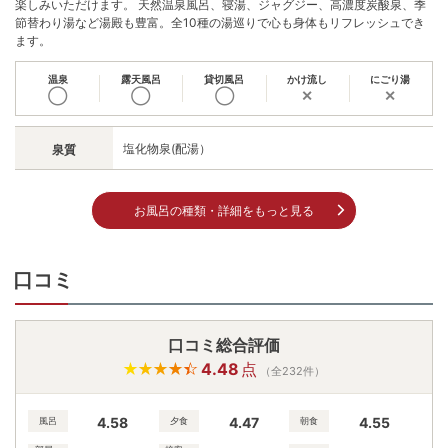
楽しみいただけます。 天然温泉風呂、寝湯、ジャグジー、高濃度炭酸泉、季
節替わり湯など湯殿も豊富。全10種の湯巡りで心も身体もリフレッシュでき
ます。
温泉
露天風呂
貸切風呂
かけ流し
にごり湯
◯
◯
◯
✕
✕
塩化物泉(配湯）
泉質
お風呂の種類・詳細をもっと見る
口コミ
口コミ総合評価
4.48
点
（全232件）
4.58
4.47
4.55
風呂
夕食
朝食