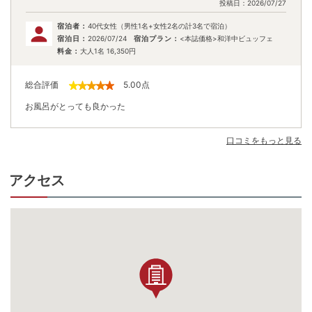
投稿日：
2026/07/27
宿泊者：
40代女性（男性1名+女性2名の計3名で宿泊）
宿泊日：
2026/07/24
宿泊プラン：
<本誌価格>和洋中ビュッフェ
料金：
大人1名
16,350
円
総合評価
5.00
点
お風呂がとっても良かった
口コミをもっと見る
アクセス