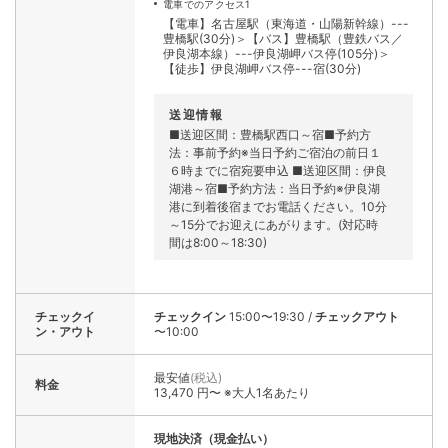
電車でのアクセス1
【電車】名古屋駅（東海道・山陽新幹線）---
豊橋駅(30分)＞【バス】豊橋駅（豊鉄バス／
伊良湖本線）---伊良湖岬バス停(105分)＞
【徒歩】伊良湖岬バス停---宿(30分)
送迎情報
■送迎区間：豊橋駅西口～宿■予約方
法：事前予約※当日予約ご宿泊の前日１
６時までに宿宛要申込 ■送迎区間：伊良
湖港～宿■予約方法：当日予約※伊良湖
港に到着後宿までお電話ください。10分
～15分でお迎えにあがります。(対応時
間は8:00～18:30)
チェックイ
チェックイン
15:00〜19:30
/
チェックアウト
ン・アウト
〜10:00
最安値
(税込)
料金
13,470 円〜 ※大人1名あたり
現地決済（現金払い）