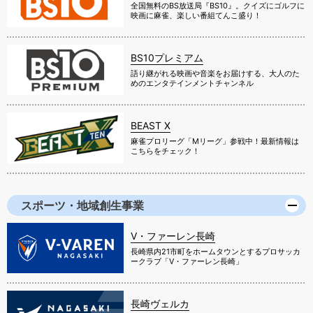
全国無料のBS放送局『BS10』。クイズにゴルフに
映画に麻雀、楽しい番組てんこ盛り！
BS10プレミアム
語り継がれる映画や音楽をお届けする、大人のた
めのエンタテインメントチャンネル
BEAST X
麻雀プロリーグ「Mリーグ」参戦中！最新情報は
こちらをチェック！
スポーツ・地域創生事業
V・ファーレン長崎
長崎県内21市町をホームタウンとするプロサッカ
ークラブ「V・ファーレン長崎」
長崎ヴェルカ