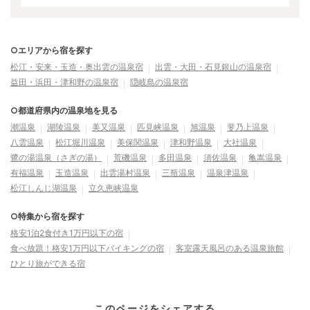
○エリアから宿を探す
松江・安来・玉造・奥出雲の温泉宿
出雲・大田・石見銀山の温泉宿
益田・浜田・津和野の温泉宿
隠岐島の温泉宿
○都道府県内の温泉地を見る
潮温泉
湖陵温泉
美又温泉
匹見峡温泉
旭温泉
斐乃上温泉
八雲温泉
松江堀川温泉
美保関温泉
津和野温泉
大社温泉
鷺の湯温泉（さぎの湯）
荒磯温泉
多田温泉
須佐温泉
亀嵩温泉
有福温泉
玉造温泉
出雲湯村温泉
三瓶温泉
温泉津温泉
松江しんじ湖温泉
立久恵峡温泉
○特集から宿を探す
格安1泊2食付き1万円以下の宿
食べ放題！格安1万円以下バイキングの宿
客室露天風呂のある温泉旅館
ひとり旅ができる宿
このページをシェアする