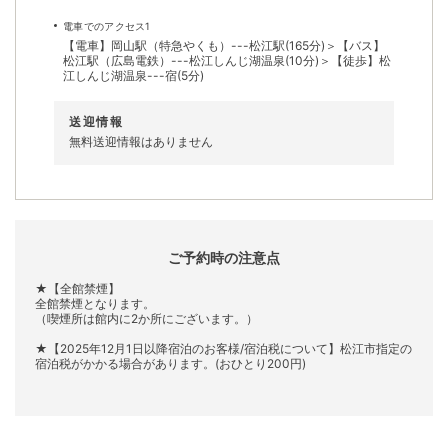
電車でのアクセス1
【電車】岡山駅（特急やくも）---松江駅(165分)＞【バス】
松江駅（広島電鉄）---松江しんじ湖温泉(10分)＞【徒歩】松
江しんじ湖温泉---宿(5分)
送迎情報
無料送迎情報はありません
ご予約時の注意点
★【全館禁煙】
全館禁煙となります。
（喫煙所は館内に2か所にございます。）
★【2025年12月1日以降宿泊のお客様/宿泊税について】松江市指定の
宿泊税がかかる場合があります。(おひとり200円)