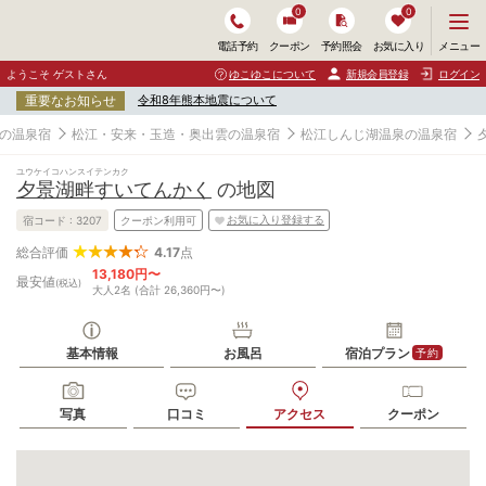
0
0
メ
メニュー
電話予約
クーポン
予約照会
お気に入り
ニ
ュ
ようこそ ゲストさん
ゆこゆこについて
新規会員登録
ログイン
ー
重要なお知らせ
令和8年熊本地震について
を
開
の温泉宿
松江・安来・玉造・奥出雲の温泉宿
松江しんじ湖温泉の温泉宿
く
ユウケイコハンスイテンカク
夕景湖畔すいてんかく
の地図
お気に入り登録する
宿コード :
3207
クーポン利用可
4.17
点
総合評価
13,180円〜
最安値
(税込)
大人2名 (合計 26,360円〜)
基本情報
お風呂
宿泊プラン
予約
写真
口コミ
アクセス
クーポン