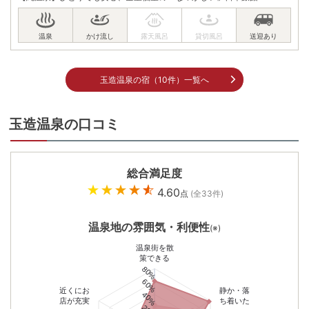
玉造温泉の宿（10件）一覧へ
玉造温泉の口コミ
総合満足度
4.60
点
(全
33
件)
温泉地の雰囲気・利便性
(※)
温泉街を散
策できる
80%
60%
近くにお
静か・落
40%
店が充実
ち着いた