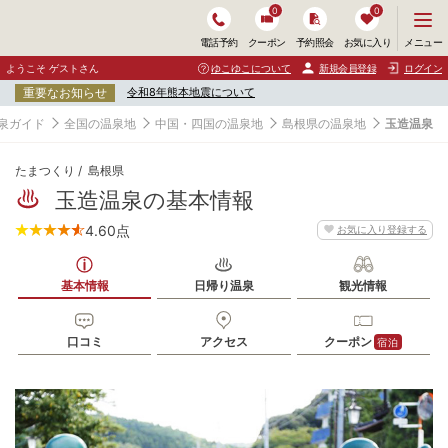
0
0
メ
メニュー
電話予約
クーポン
予約照会
お気に入り
ニ
ュ
ようこそ ゲストさん
ゆこゆこについて
新規会員登録
ログイン
ー
重要なお知らせ
令和8年熊本地震について
を
開
泉ガイド
全国の温泉地
中国・四国の温泉地
島根県の温泉地
玉造温泉
く
たまつくり
島根県
玉造温泉の基本情報
4.60
点
お気に入り登録する
基本情報
日帰り温泉
観光情報
口コミ
アクセス
クーポン
宿泊