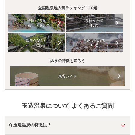
全国温泉地人気ランキング・10選
全国 温泉地
泉質が自慢
人気ランキング
10選
散策が楽しい
自然あふれる
10選
10選
温泉の特徴を知ろう
泉質ガイド
玉造温泉
について よくあるご質問
Q.玉造温泉の特徴は？