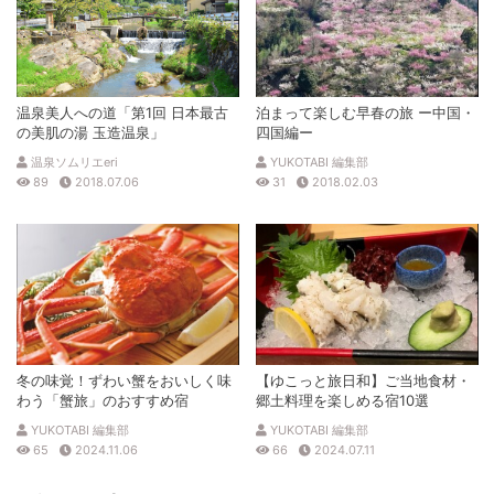
温泉美人への道「第1回 日本最古
泊まって楽しむ早春の旅 ー中国・
の美肌の湯 玉造温泉」
四国編ー
温泉ソムリエeri
YUKOTABI 編集部
89
2018.07.06
31
2018.02.03
冬の味覚！ずわい蟹をおいしく味
【ゆこっと旅日和】ご当地食材・
わう「蟹旅」のおすすめ宿
郷土料理を楽しめる宿10選
YUKOTABI 編集部
YUKOTABI 編集部
65
2024.11.06
66
2024.07.11