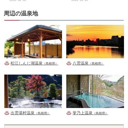
周辺の温泉地
松江しんじ湖温泉
八雲温泉
（島根県）
（島根県）
出雲湯村温泉
斐乃上温泉
（島根県）
（島根県）