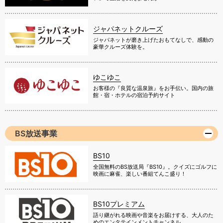
ジャパネットクルーズ
ジャパネットが磨き上げたおもてなしで、感動の
豪華クルーズ体験を。
ゆこゆこ
お客様の『良質な温泉旅』をお手伝い。国内の旅
館・宿・ホテルの宿泊予約サイト
BS放送事業
BS10
全国無料のBS放送局『BS10』。クイズにゴルフに
映画に麻雀、楽しい番組てんこ盛り！
BS10プレミアム
語り継がれる映画や音楽をお届けする、大人のた
めのエンタテインメントチャンネル