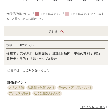
0%
20%
40%
60%
80%
100%
※5段階評価のうち、「
：あてはまる」、「
：あてはまる/ややあてはま
る」と回答した人の割合です。
閉じる
投稿日：
2026/07/08
投稿者：
70代男性
訪問回数：
3回以上
訪問・滞在の種別：
宿泊
同行者・目的：
夫婦・カップル旅行
出雲そば、しじみを食べました
評価ポイント
とろとろ湯
温泉街を散策できる
静かな・落ち着いている
アクセスが便利
近くに観光地がある
口コミをもっと見る