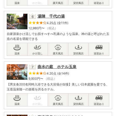
湯陣 千代の湯
4.25点 (全11件)
12,980
円〜
（税込）
自家源泉かけ流しでお肌すべすべ乳液のような温泉。神の湯と呼ばれた玉
造の名湯を堪能できる
曲水の庭 ホテル玉泉
4.20点 (全14件)
9,900
円〜
（税込）
【男女各200名同時入浴できる大浴場が自慢】美しい日本庭園を愛でる、
玉造温泉随一の規模を誇るホテル。