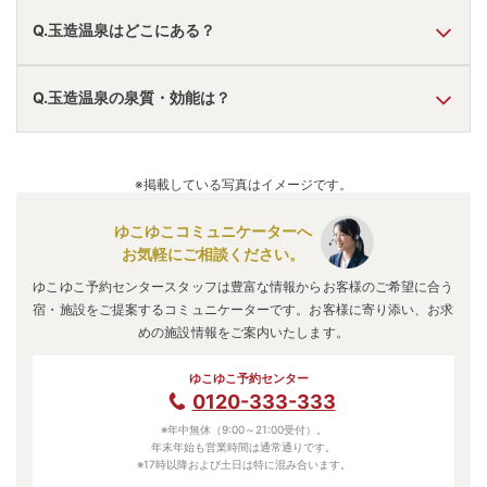
A.
温泉・お湯の特徴は
とろとろ・さらさら
しており、温泉地
Q.玉造温泉はどこにある？
の雰囲気は
「静か・落ち着いた」
と言われています。
玉造温泉
の口コミ情報の詳細は
こちら
。
A.
玉造温泉
は、
島根県松江市玉湯町玉造
にあります。
Q.玉造温泉の泉質・効能は？
車でお越しの方は、松江玉造ICから車で約10分。
電車でお越しの方は、玉造温泉駅から徒歩約30分。
玉造温泉
のアクセス情報の詳細は
こちら
。
A.
泉質は
硫酸塩泉
などで、効能は
神経痛、リウマチ、筋肉
痛、肩こり、腰痛、関節痛、しびれ、疲労、ねんざ、婦人
※掲載している写真はイメージです。
病、胃腸病、冷え性、高血圧
などと言われています。
ゆこゆこコミュニケーターへ
お気軽にご相談ください。
ゆこゆこ予約センタースタッフは豊富な情報からお客様のご希望に合う
宿・施設をご提案するコミュニケーターです。お客様に寄り添い、お求
めの施設情報をご案内いたします。
ゆこゆこ予約センター
0120-333-333
※年中無休（9:00～21:00受付）。
年末年始も営業時間は通常通りです。
※17時以降および土日は特に混み合います。