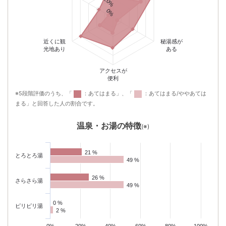
20%
0%
近くに観
秘湯感が
光地あり
ある
アクセスが
便利
※5段階評価のうち、「
：あてはまる」、「
：あてはまる/ややあては
まる」と回答した人の割合です。
温泉・お湯の特徴
(※)
21 %
21 %
とろとろ湯
49 %
49 %
26 %
26 %
さらさら湯
49 %
49 %
0 %
0 %
ピリピリ湯
2 %
2 %