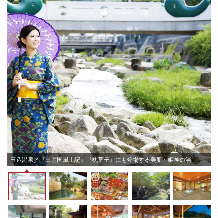
玉造温泉／『出雲国風土記』『枕草子』にも登場する美肌・姫神の湯