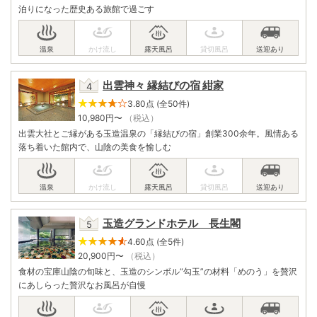
泊りになった歴史ある旅館で過ごす
出雲神々 縁結びの宿 紺家
3.80点 (全50件)
10,980
円〜
（税込）
出雲大社とご縁がある玉造温泉の「縁結びの宿」創業300余年。風情ある
落ち着いた館内で、山陰の美食を愉しむ
玉造グランドホテル 長生閣
4.60点 (全5件)
20,900
円〜
（税込）
食材の宝庫山陰の旬味と、玉造のシンボル“勾玉”の材料「めのう」を贅沢
にあしらった贅沢なお風呂が自慢