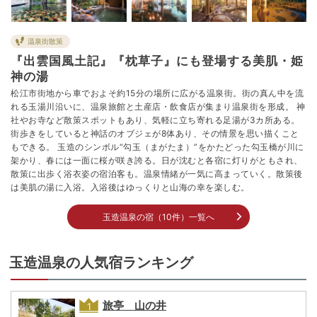
温泉街散策
『出雲国風土記』『枕草子』にも登場する美肌・姫
神の湯
松江市街地から車でおよそ約15分の場所に広がる温泉街。街の真ん中を流
れる玉湯川沿いに、温泉旅館と土産店・飲食店が集まり温泉街を形成。 神
社やお寺など散策スポットもあり、気軽に立ち寄れる足湯が3カ所ある。
街歩きをしていると神話のオブジェが8体あり、その情景を思い描くこと
もできる。 玉造のシンボル“勾玉（まがたま）”をかたどった勾玉橋が川に
架かり、春には一面に桜が咲き誇る。日が沈むと各宿に灯りがともされ、
散策に出歩く浴衣姿の宿泊客も。温泉情緒が一気に高まっていく。散策後
は美肌の湯に入浴。入浴後はゆっくりと山海の幸を楽しむ。
玉造温泉の宿（10件）一覧へ
玉造温泉の人気宿ランキング
旅亭 山の井