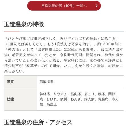
玉造温泉の宿（10件）一覧へ
玉造温泉の特徴
「ひとたび濯げば形容端正しく、再び浴すれば万の病悉くに除こる」
（1度洗えば美しくなり、もう1度洗えば万病を治す）。約1300年前に
「神の湯」として『出雲国風土記』に記載がある古湯。川辺に湧き出す
湯に老若男女が集っていたとか。奈良時代初期に開湯され、神代の頃か
ら湧いていたとの言い伝えが残る。平安時代には、京の都でも評判だと
清少納言が『枕草子』の中で紹介。いにしえから続く名湯は、心静かに
楽しみたい。
泉質
硫酸塩泉
神経痛、リウマチ、筋肉痛、肩こり、腰痛、関節
効能
痛、しびれ、疲労、ねんざ、婦人病、胃腸病、冷え
性、高血圧
玉造温泉の住所・アクセス