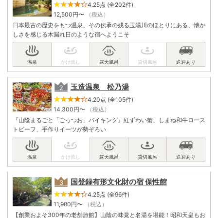
4.25点 (全202件)
12,500
円〜
（税込）
日本最古の歴史をもつ温泉、その伝承の残る玉湯川のほとりにある、懐か
しさを感じる木漏れ日のような宿へようこそ
玉造温泉 松乃湯
4.20点 (全105件)
14,300
円〜
（税込）
『山陰まるごと「ごっつお」バイキング』紅ずわい蟹、しまね和牛ロース
トビーフ、手作りイーツが勢ぞろい
国登録有形文化財の宿 保性館
4.25点 (全96件)
11,980
円〜
（税込）
【創業およそ300年の老舗旅館】山陰の味覚と名湯を堪能！昭和天皇もお