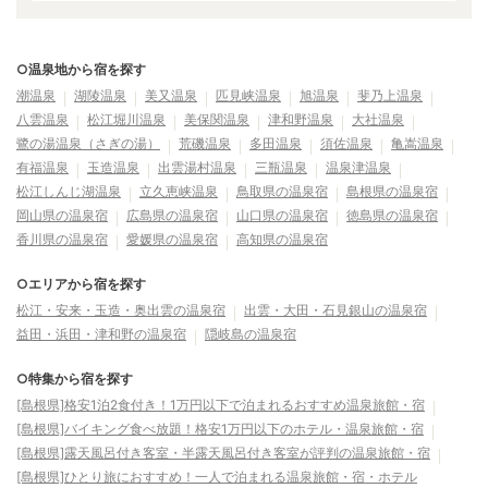
○温泉地から宿を探す
潮温泉
湖陵温泉
美又温泉
匹見峡温泉
旭温泉
斐乃上温泉
八雲温泉
松江堀川温泉
美保関温泉
津和野温泉
大社温泉
鷺の湯温泉（さぎの湯）
荒磯温泉
多田温泉
須佐温泉
亀嵩温泉
有福温泉
玉造温泉
出雲湯村温泉
三瓶温泉
温泉津温泉
松江しんじ湖温泉
立久恵峡温泉
鳥取県の温泉宿
島根県の温泉宿
岡山県の温泉宿
広島県の温泉宿
山口県の温泉宿
徳島県の温泉宿
香川県の温泉宿
愛媛県の温泉宿
高知県の温泉宿
○エリアから宿を探す
松江・安来・玉造・奥出雲の温泉宿
出雲・大田・石見銀山の温泉宿
益田・浜田・津和野の温泉宿
隠岐島の温泉宿
○特集から宿を探す
[島根県]格安1泊2食付き！1万円以下で泊まれるおすすめ温泉旅館・宿
[島根県]バイキング食べ放題！格安1万円以下のホテル・温泉旅館・宿
[島根県]露天風呂付き客室・半露天風呂付き客室が評判の温泉旅館・宿
[島根県]ひとり旅におすすめ！一人で泊まれる温泉旅館・宿・ホテル