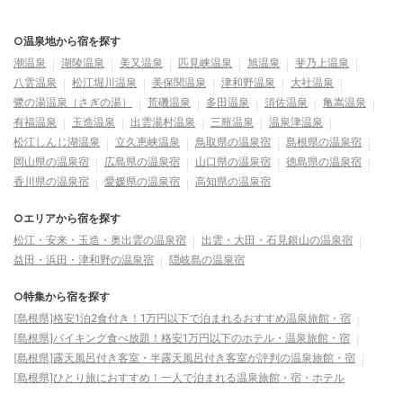
○温泉地から宿を探す
潮温泉
湖陵温泉
美又温泉
匹見峡温泉
旭温泉
斐乃上温泉
八雲温泉
松江堀川温泉
美保関温泉
津和野温泉
大社温泉
鷺の湯温泉（さぎの湯）
荒磯温泉
多田温泉
須佐温泉
亀嵩温泉
有福温泉
玉造温泉
出雲湯村温泉
三瓶温泉
温泉津温泉
松江しんじ湖温泉
立久恵峡温泉
鳥取県の温泉宿
島根県の温泉宿
岡山県の温泉宿
広島県の温泉宿
山口県の温泉宿
徳島県の温泉宿
香川県の温泉宿
愛媛県の温泉宿
高知県の温泉宿
○エリアから宿を探す
松江・安来・玉造・奥出雲の温泉宿
出雲・大田・石見銀山の温泉宿
益田・浜田・津和野の温泉宿
隠岐島の温泉宿
○特集から宿を探す
[島根県]格安1泊2食付き！1万円以下で泊まれるおすすめ温泉旅館・宿
[島根県]バイキング食べ放題！格安1万円以下のホテル・温泉旅館・宿
[島根県]露天風呂付き客室・半露天風呂付き客室が評判の温泉旅館・宿
[島根県]ひとり旅におすすめ！一人で泊まれる温泉旅館・宿・ホテル