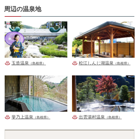
周辺の温泉地
玉造温泉
松江しんじ湖温泉
（島根県）
（島根県）
斐乃上温泉
出雲湯村温泉
（島根県）
（島根県）