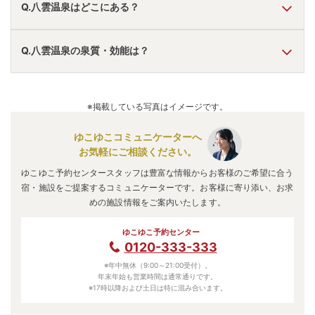
A.
温泉・お湯の特徴は
さらさら
しており、温泉地の雰囲気は
Q.八雲温泉はどこにある？
「静か・落ち着いた」「アクセスが便利」「近くに観光地
あり」
と言われています。
八雲温泉
の口コミ情報の詳細は
こちら
。
A.
八雲温泉
は、
島根県松江市八雲町
にあります。
Q.八雲温泉の泉質・効能は？
車でお越しの方は、山陰自動車道松江東ランプから八雲方
面へ車で20分。
電車でお越しの方は、松江駅から八雲/一畑バスに乗車、八
A.
泉質は
塩化物泉、硫酸塩泉
などで、効能は
筋肉痛、腰痛、
雲車庫停留所下車、熊野方面/ニコニコバスに乗り換え、熊
関節痛、疲労、冷え性
などと言われています。
※掲載している写真はイメージです。
野大社停留所下車すぐ。
八雲温泉
のアクセス情報の詳細は
こちら
。
ゆこゆこコミュニケーターへ
お気軽にご相談ください。
ゆこゆこ予約センタースタッフは豊富な情報からお客様のご希望に合う
宿・施設をご提案するコミュニケーターです。お客様に寄り添い、お求
めの施設情報をご案内いたします。
ゆこゆこ予約センター
0120-333-333
※年中無休（9:00～21:00受付）。
年末年始も営業時間は通常通りです。
※17時以降および土日は特に混み合います。