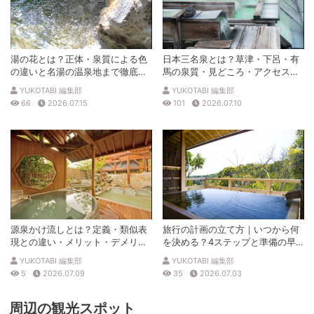
湯の花とは？正体・泉質による色
日本三名泉とは？草津・下呂・有
の違いと名湯の温泉地まで徹底解
馬の泉質・見どころ・アクセスを
説
徹底解説
YUKOTABI 編集部
YUKOTABI 編集部
66
2026.07.15
101
2026.07.10
源泉かけ流しとは？定義・類似表
旅行の計画の立て方｜いつから何
現との違い・メリット・デメリッ
を決める？4ステップと準備の早
トを解説
見表
YUKOTABI 編集部
YUKOTABI 編集部
5
2026.07.09
35
2026.07.03
周辺の観光スポット