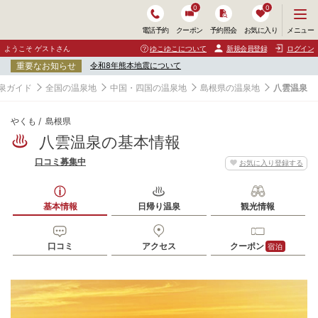
0
0
メ
メニュー
電話予約
クーポン
予約照会
お気に入り
ニ
ュ
ようこそ ゲストさん
ゆこゆこについて
新規会員登録
ログイン
ー
重要なお知らせ
令和8年熊本地震について
を
開
泉ガイド
全国の温泉地
中国・四国の温泉地
島根県の温泉地
八雲温泉
く
やくも
島根県
八雲温泉の基本情報
口コミ募集中
お気に入り登録する
基本情報
日帰り温泉
観光情報
口コミ
アクセス
クーポン
宿泊