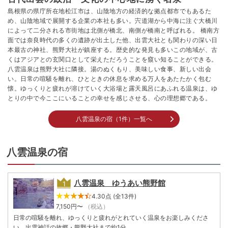
島根県の県庁所在地松江市は、山陰地方の経済的な拠点都市でもあるた
め、山陰地域で展開する企業の本社も多い。宍道湖から中海に注ぐ大橋川
によって二分される市街地は北側が橋北、南側が橋南と呼ばれる。 橋南方
面では奈良時代の多くの遺跡が出土した他、出雲大社とも関わりの深い日
本最古の神社、熊野大社が鎮座する。歴史的な発見も多いこの地域が、古
くはアジアとの玄関口として栄えただろうことを窺い知ることができる。
八雲温泉は熊野大社に隣接。湯のぬくもり、美味しい食事、新しい出会
い。日常の喧騒を離れ、ひとときの休息を求める万人をあたたかく包む
懐。ゆっくりと疲れが溶けていく大浴場と露天風呂にあふれる温泉は、ゆ
とりの中で今ここにいることの幸せを感じさせる、心の理想郷である。
八雲温泉の宿（1件）一覧へ
八雲温泉の宿
八雲温泉 ゆうあい熊野館
4.30点 (全13件)
7,150
円〜
（税込）
日常の喧騒を離れ、ゆっくりと疲れがとれていく温泉をお楽しみくださ
い。出雲神話の故郷・熊野大社まで約1分