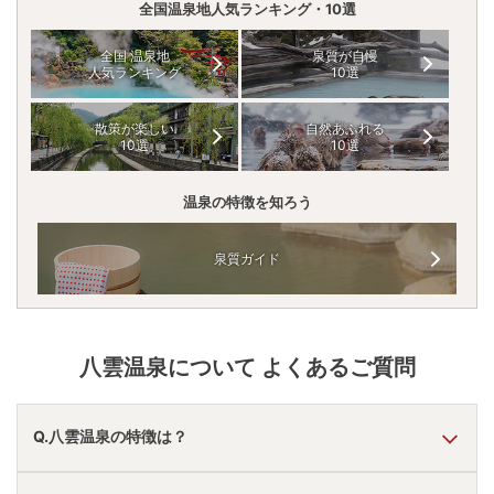
全国温泉地人気ランキング・10選
全国 温泉地
泉質が自慢
人気ランキング
10選
散策が楽しい
自然あふれる
10選
10選
温泉の特徴を知ろう
泉質ガイド
八雲温泉
について よくあるご質問
Q.八雲温泉の特徴は？