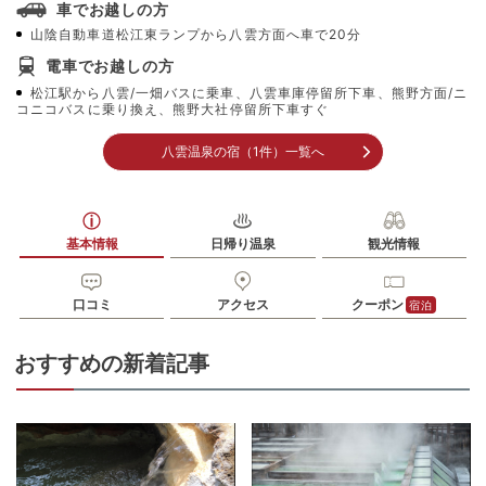
車でお越しの方
山陰自動車道松江東ランプから八雲方面へ車で20分
電車でお越しの方
松江駅から八雲/一畑バスに乗車、八雲車庫停留所下車、熊野方面/ニ
コニコバスに乗り換え、熊野大社停留所下車すぐ
八雲温泉の宿（1件）一覧へ
基本情報
日帰り温泉
観光情報
口コミ
アクセス
クーポン
宿泊
おすすめの新着記事