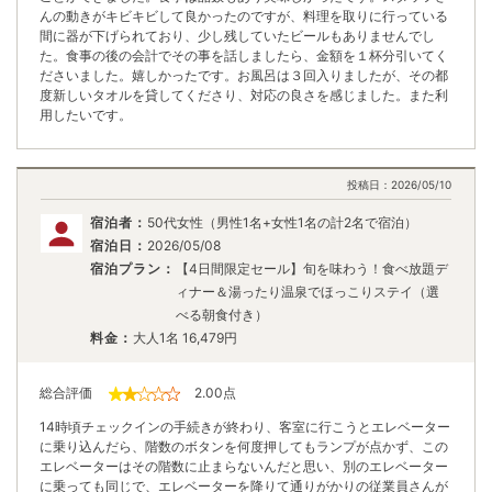
んの動きがキビキビして良かったのですが、料理を取りに行っている
間に器が下げられており、少し残していたビールもありませんでし
た。食事の後の会計でその事を話しましたら、金額を１杯分引いてく
ださいました。嬉しかったです。お風呂は３回入りましたが、その都
度新しいタオルを貸してくださり、対応の良さを感じました。また利
用したいです。
投稿日：
2026/05/10
宿泊者：
50代女性（男性1名+女性1名の計2名で宿泊）
宿泊日：
2026/05/08
宿泊プラン：
【4日間限定セール】旬を味わう！食べ放題デ
ィナー＆湯ったり温泉でほっこりステイ（選
べる朝食付き）
料金：
大人1名
16,479
円
総合評価
2.00
点
14時頃チェックインの手続きが終わり、客室に行こうとエレベーター
に乗り込んだら、階数のボタンを何度押してもランプが点かず、この
エレベーターはその階数に止まらないんだと思い、別のエレベーター
に乗っても同じで、エレベーターを降りて通りがかりの従業員さんが