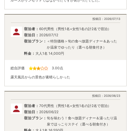
ルーズがサンセットではなかったですが良かったでした。
投稿日：
2026/07/13
宿泊者：
60代男性（男性1名+女性1名の計2名で宿泊）
宿泊日：
2026/07/12
宿泊プラン：
＜特別価格＞旬の食べ放題ディナー＆あった
か温泉でゆったり（選べる朝食付き）
料金：
大人1名
14,000
円
総合評価
3.00
点
露天風呂からの景色が素晴らしかった
投稿日：
2026/06/23
宿泊者：
70代男性（男性1名+女性1名の計2名で宿泊）
宿泊日：
2026/06/22
宿泊プラン：
旬を味わう！食べ放題ディナー＆湯ったり温
泉でほっこりステイ（選べる朝食付き）
料金：
大人1名
16,550
円