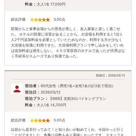
料金：
大人1名
17,050
円
総合評価
5.00
点
部屋からと食事会場からの景色が美しく、友人家族と楽しく過ごせ
た。 ホテルの部屋に浴室があることから、大浴場を利用すると1泊１
人2千円追加料金を必要としていたためなのか、利用する方が少なく
大浴場を快適に利用できた。大浴場利用プランで申し込みをしていれ
ば追加料金は発生しない。 ４００室収容のホテルであったが渋滞はな
く手続等がスムーズであり快適であった。
投稿日：
2026/05/13
宿泊者：
60代女性（男性1名+女性1名の計2名で宿泊）
宿泊日：
2026/05/12
宿泊プラン：
【WEB】先割30/バイキングプラン
料金：
大人1名
14,700
円
総合評価
5.00
点
以前から是非行ってみて！と知り合いが勧めてくれ、今回やっと行く
ことができました。食事は品数もあり美味しかったです。スタッフさ