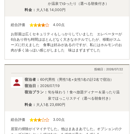
か温泉でゆったり（選べる朝食付き）
料金：
大人1名
14,000
円
総合評価
4.00
点
お部屋は広くセキュリティもしっかりしていました エレベーターが
6台あり待ち時間はほとんどなく大きなホテルでしたが、移動がスム
ーズに行えました 食事は好みがあるのですが、私にはホルモンのお
肉が多く油っほい感じがしました 味はまずまずでした
投稿日：
2026/07/22
宿泊者：
60代男性（男性1名+女性1名の計2名で宿泊）
宿泊日：
2026/07/19
宿泊プラン：
旬を味わう！食べ放題ディナー＆湯ったり温
泉でほっこりステイ（選べる朝食付き）
料金：
大人1名
23,690
円
総合評価
3.00
点
居室の掃除がイマイチでした。他はまあまあでした。オプションのク