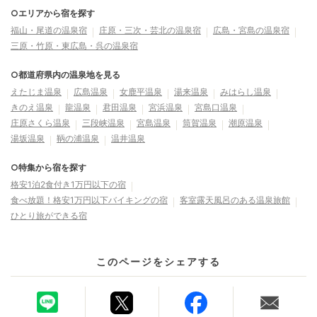
○エリアから宿を探す
福山・尾道の温泉宿
庄原・三次・芸北の温泉宿
広島・宮島の温泉宿
三原・竹原・東広島・呉の温泉宿
○都道府県内の温泉地を見る
えたじま温泉
広島温泉
女鹿平温泉
湯来温泉
みはらし温泉
きのえ温泉
龍温泉
君田温泉
宮浜温泉
宮島口温泉
庄原さくら温泉
三段峡温泉
宮島温泉
筒賀温泉
潮原温泉
湯坂温泉
鞆の浦温泉
温井温泉
○特集から宿を探す
格安1泊2食付き1万円以下の宿
食べ放題！格安1万円以下バイキングの宿
客室露天風呂のある温泉旅館
ひとり旅ができる宿
このページをシェアする