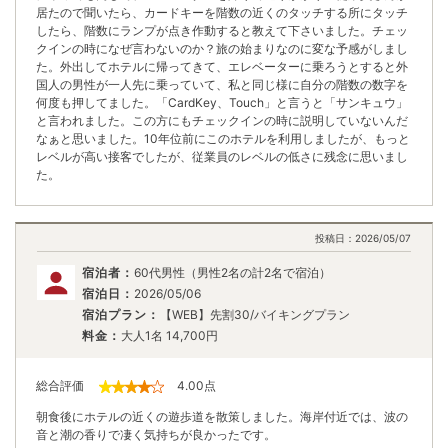
居たので聞いたら、カードキーを階数の近くのタッチする所にタッチ
したら、階数にランプが点き作動すると教えて下さいました。チェッ
クインの時になぜ言わないのか？旅の始まりなのに変な予感がしまし
た。外出してホテルに帰ってきて、エレベーターに乗ろうとすると外
国人の男性が一人先に乗っていて、私と同じ様に自分の階数の数字を
何度も押してました。「CardKey、Touch」と言うと「サンキュウ」
と言われました。この方にもチェックインの時に説明していないんだ
なぁと思いました。10年位前にこのホテルを利用しましたが、もっと
レベルが高い接客でしたが、従業員のレベルの低さに残念に思いまし
た。
投稿日：
2026/05/07
宿泊者：
60代男性（男性2名の計2名で宿泊）
宿泊日：
2026/05/06
宿泊プラン：
【WEB】先割30/バイキングプラン
料金：
大人1名
14,700
円
総合評価
4.00
点
朝食後にホテルの近くの遊歩道を散策しました。海岸付近では、波の
音と潮の香りで凄く気持ちが良かったです。