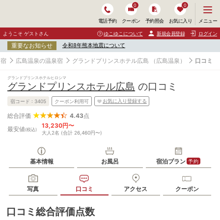
0
0
メ
メニュー
電話予約
クーポン
予約照会
お気に入り
ニ
ュ
ようこそ ゲストさん
ゆこゆこについて
新規会員登録
ログイン
ー
重要なお知らせ
令和8年熊本地震について
を
開
泉宿
広島温泉の温泉宿
グランドプリンスホテル広島
（広島温泉）
口コミ
く
グランドプリンスホテルヒロシマ
グランドプリンスホテル広島
の口コミ
お気に入り登録する
宿コード :
3405
クーポン利用可
4.43
点
総合評価
13,230円〜
最安値
(税込)
大人2名 (合計 26,460円〜)
基本情報
お風呂
宿泊プラン
予約
写真
口コミ
アクセス
クーポン
口コミ総合評価点数