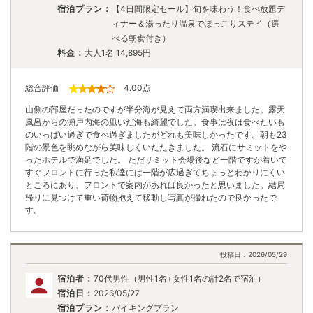
宿泊プラン：
【4日間限定セール】旬を味わう！食べ放題デ
ィナー＆湯ったり温泉でほっこりステイ（選
べる朝食付き）
料金：
大人1名
14,895
円
総合評価
4.00
点
山側の部屋だったのですが半分海が見えて両方満喫出来ました。露天
風呂からの瀬戸内海の凪いだ海も綺麗でした。食事は夜は食べたいも
のいっぱい過ぎで食べ過ぎましたがどれも美味しかったです。朝も23
階の景色を眺めながら美味しくいたたきました。 流石にサミットをや
ったホテルで満足でした。 ただサミット会場後など一階ですが着いて
すぐフロントに行った私達には一階が広過ぎてちょっとわかりにくい
ところにあり、フロントで案内があれば良かったと思いました。結局
帰りに見つけて重い荷物抱えて移動し写真が撮れたので良かったで
す。
投稿日：
2026/05/29
宿泊者：
70代男性（男性1名+女性1名の計2名で宿泊）
宿泊日：
2026/05/27
宿泊プラン：
バイキングプラン