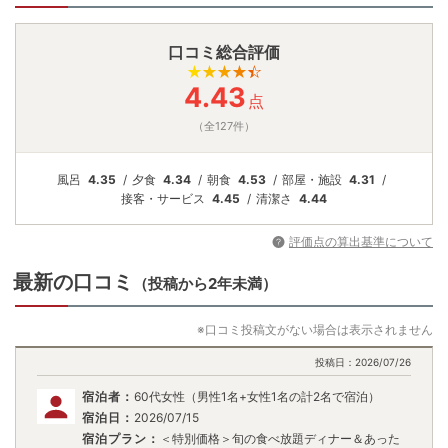
口コミ総合評価
4.43
点
（全127件）
風呂
4.35
夕食
4.34
朝食
4.53
部屋・施設
4.31
接客・
サービス
4.45
清潔さ
4.44
評価点の算出基準について
最新の口コミ
（投稿から2年未満）
※口コミ投稿文がない場合は表示されません
投稿日：
2026/07/26
宿泊者：
60代女性（男性1名+女性1名の計2名で宿泊）
宿泊日：
2026/07/15
宿泊プラン：
＜特別価格＞旬の食べ放題ディナー＆あった