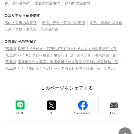
香川県の温泉宿
愛媛県の温泉宿
高知県の温泉宿
○エリアから宿を探す
福山・尾道の温泉宿
庄原・三次・芸北の温泉宿
広島・宮島の温泉宿
三原・竹原・東広島・呉の温泉宿
○特集から宿を探す
[広島県]格安1泊2食付き！1万円以下で泊まれるおすすめ温泉旅館・宿
[広島県]バイキング食べ放題！格安1万円以下のホテル・温泉旅館・宿
[広島県]露天風呂付き客室・半露天風呂付き客室が評判の温泉旅館・宿
[広島県]ひとり旅におすすめ！一人で泊まれる温泉旅館・宿・ホテル
このページをシェアする
LINE
X
Facebook
Mail