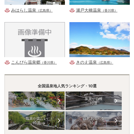
みはらし温泉
瀬戸大橋温泉
（広島県）
（香川県）
こんぴら温泉郷
きのえ温泉
（香川県）
（広島県）
全国温泉地人気ランキング・10選
全国 温泉地
泉質が自慢
人気ランキング
10選
散策が楽しい
自然あふれる
10選
10選