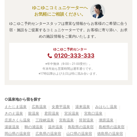
ゆこゆこコミュニケーターへ
お気軽にご相談ください。
ゆこゆこ予約センタースタッフは豊富な情報からお客様のご希望に合う
宿・施設をご提案するコミュニケーターです。お客様に寄り添い、お求
めの施設情報をご案内いたします。
ゆこゆこ予約センター
0120-333-333
※年中無休（9:00～21:00受付）。
年末年始も営業時間は通常通りです。
※17時以降および土日は特に混み合います。
○温泉地から宿を探す
えたじま温泉
広島温泉
女鹿平温泉
湯来温泉
みはらし温泉
きのえ温泉
龍温泉
君田温泉
宮浜温泉
宮島口温泉
庄原さくら温泉
三段峡温泉
宮島温泉
筒賀温泉
潮原温泉
湯坂温泉
鞆の浦温泉
温井温泉
鳥取県の温泉宿
島根県の温泉宿
岡山県の温泉宿
広島県の温泉宿
山口県の温泉宿
徳島県の温泉宿