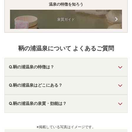
温泉の特徴を知ろう
泉質ガイド
鞆の浦温泉
について よくあるご質問
Q.鞆の浦温泉の特徴は？
A.
温泉・お湯の特徴は
とろとろ・さらさら・ピリピリ
してお
Q.鞆の浦温泉はどこにある？
り、温泉地の雰囲気は
「温泉街を散策できる」「静か・落
ち着いた」
と言われています。
鞆の浦温泉
の口コミ情報の詳細は
こちら
。
A.
鞆の浦温泉
は、
広島県福山市鞆町
にあります。
Q.鞆の浦温泉の泉質・効能は？
車でお越しの方は、福山東ICから車で約40分。
電車でお越しの方は、福山駅から車で約30分。
鞆の浦温泉
のアクセス情報の詳細は
こちら
。
A.
泉質は
ラジウム泉
などで、効能は
神経痛、筋肉痛、関節痛
などと言われています。
※掲載している写真はイメージです。