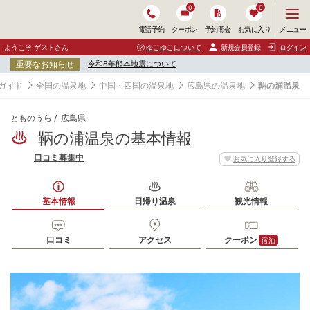
0
0
メ
メニュー
電話予約
クーポン
予約照会
お気に入り
ニ
ュ
ようこそ ゲストさん
ゆこゆこについて
新規会員登録
ログイン
ー
重要なお知らせ
令和8年熊本地震について
を
開
ガイド
全国の温泉地
中国・四国の温泉地
広島県の温泉地
鞆の浦温泉
く
とものうら
広島県
鞆の浦温泉の基本情報
口コミ募集中
お気に入り登録する
基本情報
日帰り温泉
観光情報
口コミ
アクセス
クーポン
宿泊