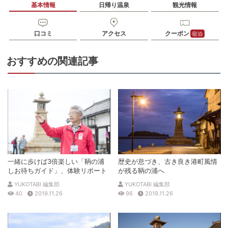
基本情報
日帰り温泉
観光情報
口コミ
アクセス
クーポン
宿泊
おすすめの関連記事
一緒に歩けば3倍楽しい「鞆の浦
歴史が息づき、古き良き港町風情
しお待ちガイド」、体験リポート
が残る鞆の浦へ
YUKOTABI 編集部
YUKOTABI 編集部
40
2019.11.26
96
2019.11.26