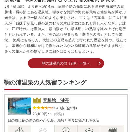
JR「福山駅」より南へ約14㎞、沼隈半島の先端にある瀬戸内海屈指の景
勝地・鞆の浦にある温泉地。穏やかな瀬戸の海に弁天島と仙酔島が浮かぶ
光景は、まるで一幅の絵のような美しさだ。 古くは『万葉集』にて大伴旅
人が「我妹子が見し鞆の浦のむろの木は常世にあれど見し人ぞなき」と詠
い、江戸時代には漢詩人・頼山陽が「山紫水明」の熟語を詠み上げた場所
ともいわれている。また、潮の流れが変わる「潮待ちの港」としても繁
栄。 漁業はもちろん、大陸との交易も盛んに行われた歴史を持つ。現在で
は、幕末から昭和にかけて作られた温かい漁師町の風景がそのまま残り、
多くの旅人がその懐かしさに顔をほころばせるという。
鞆の浦温泉の宿（2件）一覧へ
鞆の浦温泉の人気宿ランキング
景勝館 漣亭
3.40点 (全5件)
23,100
円〜
（税込）
目の前は鞆の浦の穏やかな海。潮騒と美食に癒される休日