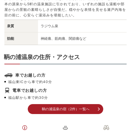
本の源泉から5軒の温泉施設に引かれており、いずれの施設も湯船や部
屋からの景観の素晴らしさが自慢だ。穏やかな表情を見せる瀬戸内海を
目の前に、心安らぐ湯浴みを堪能したい。
泉質
ラジウム泉
効能
神経痛、筋肉痛、関節痛など
鞆の浦温泉の住所・アクセス
車でお越しの方
福山東ICから車で約40分
電車でお越しの方
福山駅から車で約30分
鞆の浦温泉の宿（2件）一覧へ