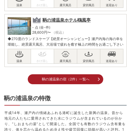
鞆の浦温泉ホテル鴎風亭
- 点 (全-件)
28,600
円〜
（税込）
◆270度のランドスケープ【絶景オーシャンビュー】瀬戸内海の海の幸を
堪能し、絶景露天風呂、大浴場で疲れを癒す極上の時間をお過ごし下さい
鞆の浦温泉の宿（2件）一覧へ
鞆の浦温泉の特徴
平成14年、瀬戸内の情緒あふれる港町に誕生した新興の温泉。昔から
地元の人たちに愛用されてきた水にラジウムが含まれているのが分か
り、“しおまちの湯”として開湯した。全国でも有数のラジウム含有量を
誇り、体を芯から温めるため冷え性や疲労回復に効能が高いと評判。1