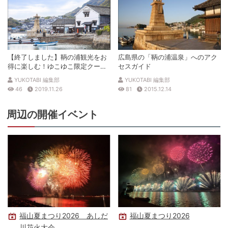
【終了しました】鞆の浦観光をお
広島県の「鞆の浦温泉」へのアク
得に楽しむ！ゆこゆこ限定クーポ
セスガイド
ン
YUKOTABI 編集部
YUKOTABI 編集部
46
2019.11.26
81
2015.12.14
周辺の開催イベント
福山夏まつり2026 あしだ
福山夏まつり2026
川花火大会