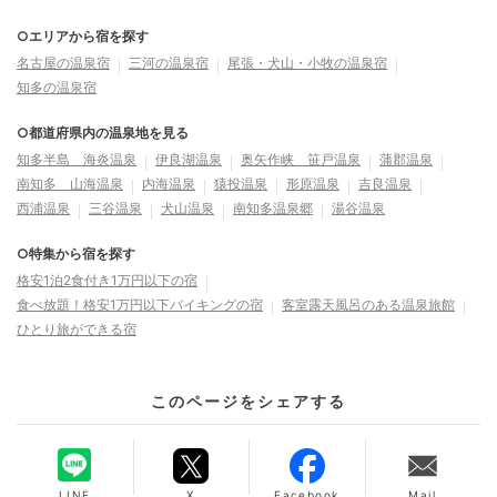
○エリアから宿を探す
名古屋の温泉宿
三河の温泉宿
尾張・犬山・小牧の温泉宿
知多の温泉宿
○都道府県内の温泉地を見る
知多半島 海炎温泉
伊良湖温泉
奥矢作峡 笹戸温泉
蒲郡温泉
南知多 山海温泉
内海温泉
猿投温泉
形原温泉
吉良温泉
西浦温泉
三谷温泉
犬山温泉
南知多温泉郷
湯谷温泉
○特集から宿を探す
格安1泊2食付き1万円以下の宿
食べ放題！格安1万円以下バイキングの宿
客室露天風呂のある温泉旅館
ひとり旅ができる宿
このページをシェアする
LINE
X
Facebook
Mail