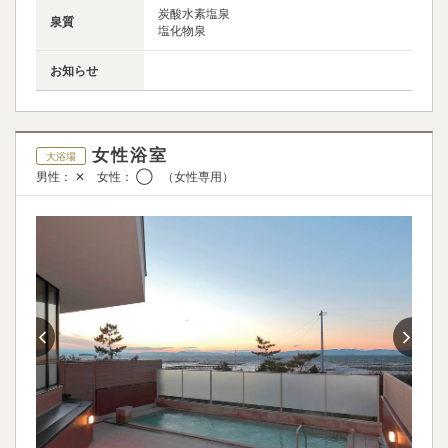
炭酸水素塩泉
泉質
塩化物泉
お知らせ
女性浴室
大浴場
男性： ✕ 女性： ◯ （女性専用）