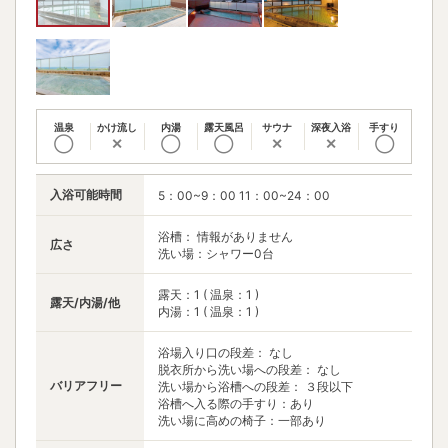
温泉
かけ流し
内湯
露天風呂
サウナ
深夜入浴
手すり
◯
✕
◯
◯
✕
✕
◯
入浴可能時間
5：00~9：00 11：00~24：00
浴槽： 情報がありません
広さ
洗い場：シャワー0台
露天：1 ( 温泉：1 )
露天/内湯/他
内湯：1 ( 温泉：1 )
浴場入り口の段差： なし
脱衣所から洗い場への段差： なし
バリアフリー
洗い場から浴槽への段差： ３段以下
浴槽へ入る際の手すり：あり
洗い場に高めの椅子：一部あり