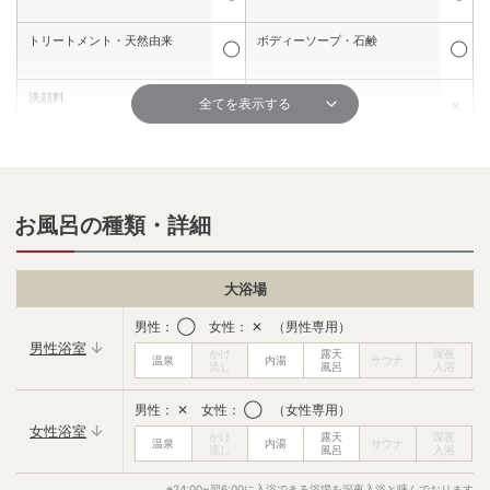
トリートメント・天然由来
ボディーソープ・石鹸
◯
◯
洗顔料
髭剃り
全てを表示する
✕
✕
シェービングクリーム
化粧水
✕
✕
保湿液・乳液
メイク落とし
お風呂の種類・詳細
✕
✕
シャワーキャップ
コットン
✕
✕
大浴場
ボディークリーム
ドライヤー
男性： ◯ 女性： ✕ （男性専用）
✕
◯
男性浴室
ブラシ
綿棒
✕
✕
男性： ✕ 女性： ◯ （女性専用）
女性浴室
歯ブラシ
フェイスタオル
✕
✕
※24:00~翌6:00に入浴できる浴場を深夜入浴と呼んでおります