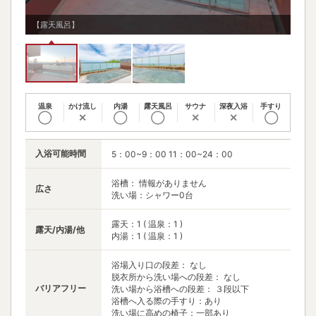
【露天風呂】
【露
温泉
かけ流し
内湯
露天風呂
サウナ
深夜入浴
手すり
◯
✕
◯
◯
✕
✕
◯
入浴可能時間
5：00~9：00 11：00~24：00
浴槽： 情報がありません
広さ
洗い場：シャワー0台
露天：1 ( 温泉：1 )
露天/内湯/他
内湯：1 ( 温泉：1 )
浴場入り口の段差： なし
脱衣所から洗い場への段差： なし
バリアフリー
洗い場から浴槽への段差： ３段以下
浴槽へ入る際の手すり：あり
洗い場に高めの椅子：一部あり