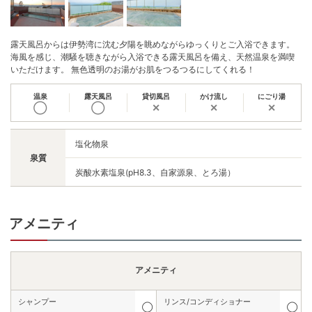
露天風呂からは伊勢湾に沈む夕陽を眺めながらゆっくりとご入浴できます。
海風を感じ、潮騒を聴きながら入浴できる露天風呂を備え、天然温泉を満喫
いただけます。 無色透明のお湯がお肌をつるつるにしてくれる！
温泉
露天風呂
貸切風呂
かけ流し
にごり湯
◯
◯
✕
✕
✕
塩化物泉
泉質
炭酸水素塩泉(pH8.3、自家源泉、とろ湯）
アメニティ
アメニティ
シャンプー
リンス/コンディショナー
◯
◯