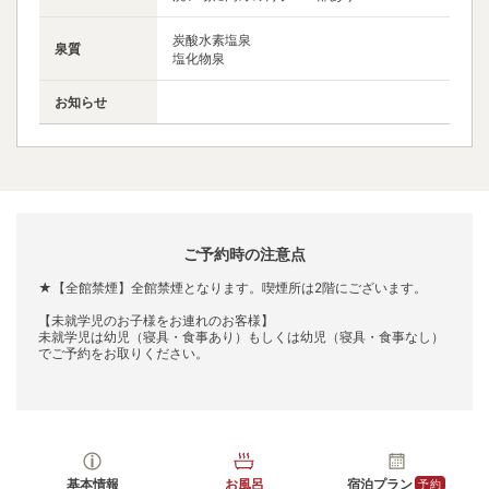
炭酸水素塩泉
泉質
塩化物泉
お知らせ
ご予約時の注意点
★【全館禁煙】全館禁煙となります。喫煙所は2階にございます。
【未就学児のお子様をお連れのお客様】
未就学児は幼児（寝具・食事あり）もしくは幼児（寝具・食事なし）
でご予約をお取りください。
基本情報
お風呂
宿泊プラン
予約