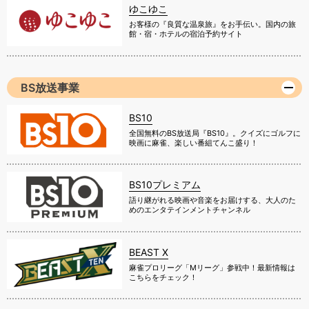
ゆこゆこ
お客様の『良質な温泉旅』をお手伝い。国内の旅
館・宿・ホテルの宿泊予約サイト
BS放送事業
BS10
全国無料のBS放送局『BS10』。クイズにゴルフに
映画に麻雀、楽しい番組てんこ盛り！
BS10プレミアム
語り継がれる映画や音楽をお届けする、大人のた
めのエンタテインメントチャンネル
BEAST X
麻雀プロリーグ「Mリーグ」参戦中！最新情報は
こちらをチェック！