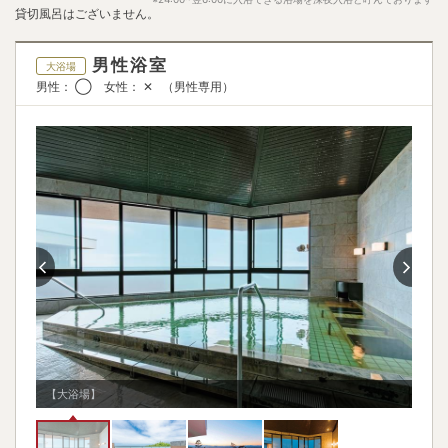
バスタオル
飲み物サービス
貸切風呂はございません。
✕
✕
ベビーベッド
男性浴室
◯
大浴場
男性： ◯ 女性： ✕ （男性専用）
【大浴場】
【露