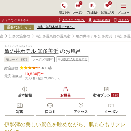
0
0
メ
メニュー
電話予約
クーポン
予約照会
お気に入り
ニ
ュ
ようこそ ゲストさん
ゆこゆこについて
新規会員登録
ログイン
ー
重要なお知らせ
令和8年熊本地震について
を
開
宿
知多の温泉宿
南知多温泉郷の温泉宿
亀の井ホテル 知多美浜
（南知多温
く
カメノイホテルチタミハマ
亀の井ホテル 知多美浜
のお風呂
お気に入り登録する
宿コード :
3573
クーポン利用可
4.13
点
総合評価
10,530円〜
最安値
(税込)
大人2名 (合計 21,060円〜)
基本情報
お風呂
宿泊プラン
予約
写真
口コミ
アクセス
クーポン
伊勢湾の美しい景色を眺めながら、肌も心もリフレ
ッシュ