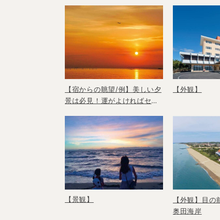
【宿からの眺望/例】美しい夕
【外観】
景は必見！運がよければセン
トレア空港を発着する飛行機
を望むこともできる。
【景観】
【外観】目の
奥田海岸