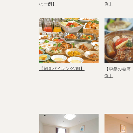
の一例】
例】
【朝食バイキング/例】
【季節の会席（
例】