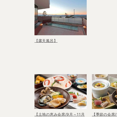
【露天風呂】
【土地の恵み会席/9月～11月
【季節の会席/