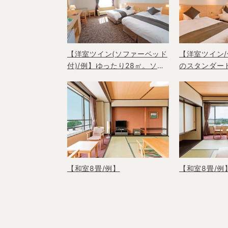
【洋室ツイン(ソファーベッド
【洋室ツイン/
付)/例】ゆったり28㎡。ソフ
のスタンダー
ァーベッド利用で最大3名ま
ム
で収容可能
【和室8畳/例】
【和室8畳/例