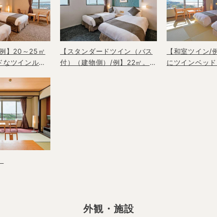
例】20～25㎡
【スタンダードツイン（バス
【和室ツイン/
ドなツインルー
付）（建物側）/例】22㎡。眺
にツインベッド
望は期待できない分、ユニッ
気の客室
トバス付で使いやすいお部屋
】
外観・施設