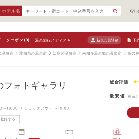
・ホテル名
ド
クーポン
(0)
新規会員登録
予
温泉旅行メディア
の温泉宿
愛知県の温泉宿
知多の温泉宿
南知多温泉郷の温泉宿
亀の井
総合評価
のフォトギャラリ
最安値
(税込)
0〜18:00
チェックアウト 〜10:00
り登録する