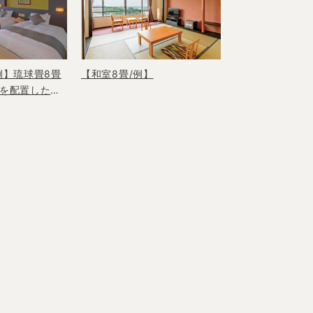
例】琉球畳8畳
【和室8畳/例】
を配置した人