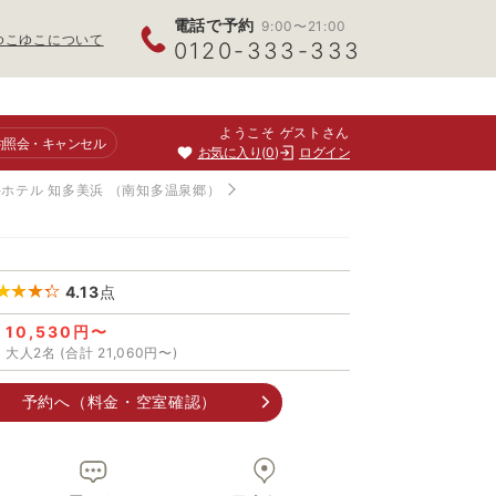
電話で予約
9:00〜21:00
ゆこゆこについて
0120-333-333
ようこそ ゲストさん
約照会
・キャンセル
お気に入り
0
ログイン
ホテル 知多美浜
（南知多温泉郷）
4.13
点
10,530円〜
大人2名 (合計 21,060円〜)
予約へ（料金・空室確認）