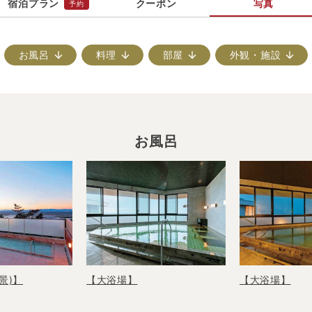
宿泊プラン
クーポン
写真
予約
お風呂
料理
部屋
外観・施設
お風呂
景)】
【大浴場】
【大浴場】