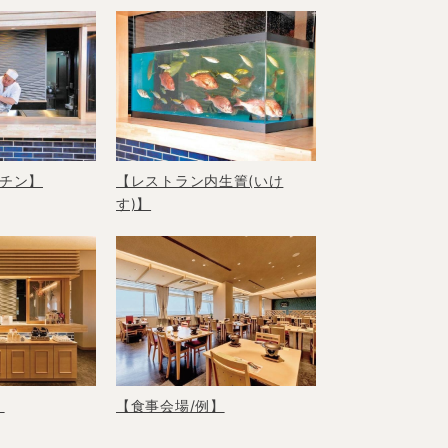
チン】
【レストラン内生簀(いけ
す)】
】
【食事会場/例】