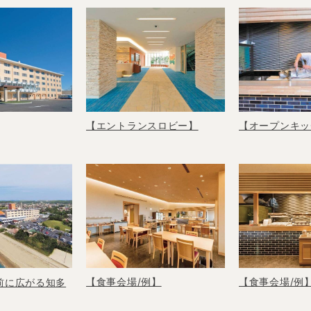
【エントランスロビー】
【オープンキッ
【食事会場/例】
【食事会場/例
前に広がる知多