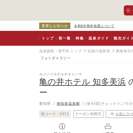
宿
重要なお知らせ
令和8年熊本地震について
トップ
宿一覧
特集
温泉ガイド
観光ガイ
温泉旅館・宿予約 トップ
全国の温泉宿
東海地方
フォトギャラリー
カメノイホテルチタミハマ
亀の井ホテル 知多美浜
ー
愛知県
南知多温泉郷
[全45室]
チェックイン15:0
宿コード :
3573
クーポン利用可
お気に入