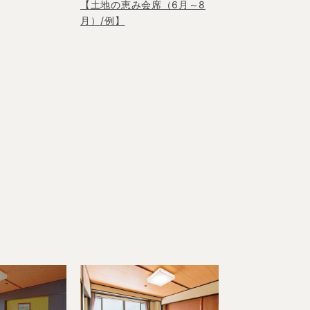
【土地の恵み会席（6月～8
月）/例】