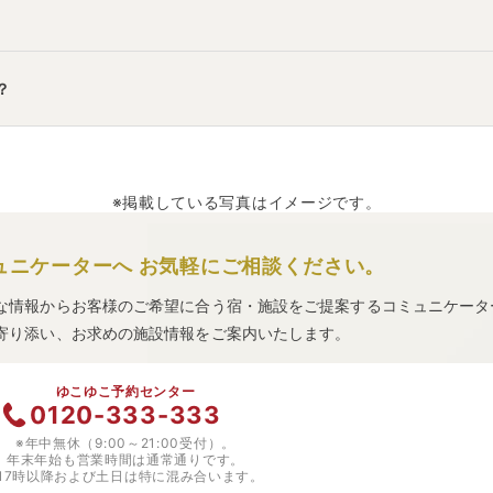
」
・
「
山中温泉 河鹿荘
」
・
「
大江戸温泉物語 あわづグランドホテル
？
「
道の駅 倶利伽羅源平の郷 倶利伽羅塾
」
・
「
大江戸温泉物語 山代
※掲載している写真はイメージです。
ュニケーターへ
お気軽にご相談ください。
な情報からお客様のご希望に合う宿・施設をご提案するコミュニケータ
寄り添い、お求めの施設情報をご案内いたします。
ゆこゆこ予約センター
0120-333-333
※年中無休（9:00～21:00受付）。
年末年始も営業時間は通常通りです。
※17時以降および土日は特に混み合います。