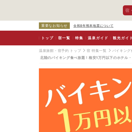
宿
重要なお知らせ
令和8年熊本地震について
トップ
宿一覧
特集
温泉ガイド
観光ガイ
温泉旅館・宿予約 トップ
宿 特集一覧
バイキング
北陸のバイキング食べ放題！格安1万円以下のホテル
北
陸