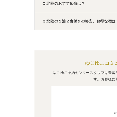
Q.北陸のおすすめ宿は？
A.
「
メルキュール富山砺波リゾート＆スパ
Q.北陸の１泊２食付きの格安、お得な宿は
です。
A.
「
小矢部市サイクリングターミナル
」
・
泊まれる宿泊先です。
ゆこゆこコミ
ゆこゆこ予約センタースタッフは豊富
す。お客様に