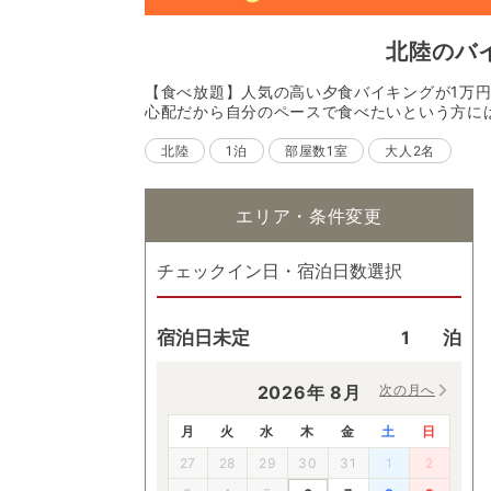
北陸
の
バ
【食べ放題】人気の高い夕食バイキングが1万
心配だから自分のペースで食べたいという方に
北陸
1泊
部屋数1室
大人2名
エリア・条件変更
チェックイン日・宿泊日数選択
宿泊日未定
泊
2026
年
8
月
次の月へ
月
火
水
木
金
土
日
27
28
29
30
31
1
2