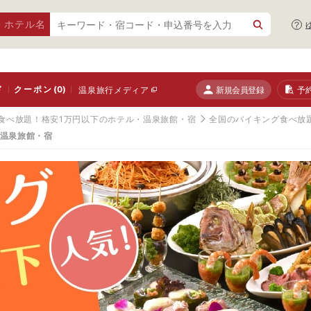
・ホテル名
ド
クーポン
(0)
新規会員登録
予
温泉旅行メディア
食べ放題！格安1万円以下のホテル・温泉旅館・宿
全国のバイキング食べ放
・温泉旅館・宿