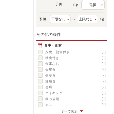
子供
選択
名
予算
〜
/名
その他の条件
食事・食材
夕食・朝食付き
[-]
朝食付き
[-]
食事なし
[-]
会場食
[-]
個室食
[-]
部屋食
[-]
会席
[-]
バイキング
[-]
飲み放題
[-]
カニ
[-]
伊勢海老
[-]
すべて表示