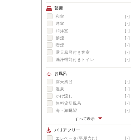
アワビ
[-]
部屋
金目鯛
[-]
和室
[-]
舟盛
[-]
洋室
[-]
ブランド牛
[-]
和洋室
[-]
囲炉裏料理
[-]
禁煙
[-]
松茸
[-]
喫煙
[-]
露天風呂付き客室
[-]
洗浄機能付きトイレ
[-]
お風呂
露天風呂
[-]
温泉
[-]
かけ流し
[-]
無料貸切風呂
[-]
海・湖眺望
[-]
富士山眺望
[-]
すべて表示
渓流眺望
[-]
バリアフリー
にごり湯
[-]
エレベータ(平屋含む)
[-]
美肌の湯
[-]