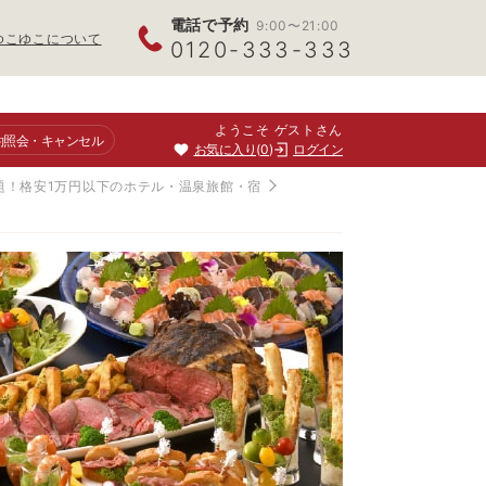
電話で予約
9:00〜21:00
ゆこゆこについて
0120-333-333
ようこそ ゲストさん
約照会
・キャンセル
お気に入り
0
ログイン
題！格安1万円以下のホテル・温泉旅館・宿