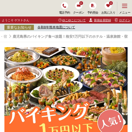
0
0
メ
メニュー
電話予約
クーポン
予約照会
お気に入り
ニ
ュ
ようこそ ゲストさん
ゆこゆこについて
新規会員登録
ログイン
ー
重要なお知らせ
令和8年熊本地震について
を
開
館・宿
鹿児島県のバイキング食べ放題！格安1万円以下のホテル・温泉旅館・宿
く
鹿
児
島
県