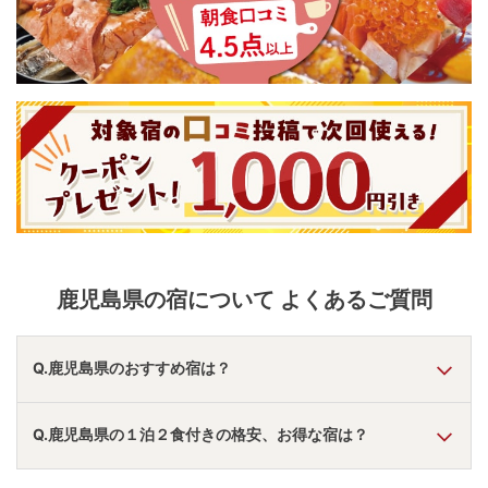
鹿児島県
の宿について よくあるご質問
Q.鹿児島県のおすすめ宿は？
A.
「
ザ・パルス霧島
」
・
「
霧島国際ホテル
」
・
「
鹿児島サン
Q.鹿児島県の１泊２食付きの格安、お得な宿は？
ロイヤルホテル
」
などの旅館・ホテルがおすすめの宿泊先で
す。