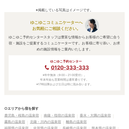
A.
「
ホテルアクシアくしきの
」
・
「
吹上浜フィールドホテ
ル
」
・
「
ホテルグリーンヒル
」
などの旅館・ホテルがお得な
※掲載している写真はイメージです。
価格で泊まれる宿泊先です。
ゆこゆこコミュニケーターへ
お気軽にご相談ください。
ゆこゆこ予約センタースタッフは豊富な情報からお客様のご希望に合う
宿・施設をご提案するコミュニケーターです。お客様に寄り添い、お求
めの施設情報をご案内いたします。
ゆこゆこ予約センター
0120-333-333
※年中無休（9:00～21:00受付）。
年末年始も営業時間は通常通りです。
※17時以降および土日は特に混み合います。
○エリアから宿を探す
鹿児島・桜島の温泉宿
南薩・指宿の温泉宿
垂水・大隅の温泉宿
霧島の温泉宿
北薩・川内の温泉宿
離島の温泉宿
福岡県の温泉宿
佐賀県の温泉宿
長崎県の温泉宿
熊本県の温泉宿