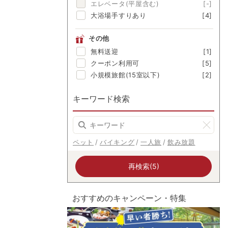
エレベータ(平屋含む)
[-]
美肌の湯
[3]
大浴場手すりあり
[4]
その他
無料送迎
[1]
クーポン利用可
[5]
小規模旅館(15室以下)
[2]
キーワード検索
ペット
バイキング
一人旅
飲み放題
再検索(5)
おすすめのキャンペーン・特集