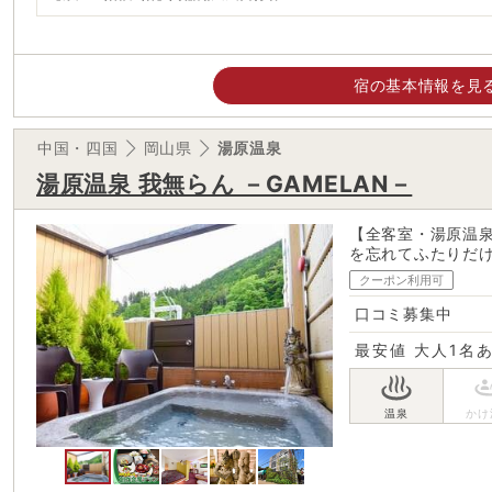
宿の基本情報を見
中国・四国
岡山県
湯原温泉
湯原温泉 我無らん －GAMELAN－
【全客室・湯原温
を忘れてふたりだ
クーポン利用可
口コミ募集中
最安値
大人1名