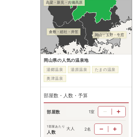
高梁・新見・吉備高原
倉敷・総社・井笠
岡山・玉野・牛窓
岡山県の人気の温泉地
湯郷温泉
湯原温泉
たまの温泉
奥津温泉
部屋数・人数・予算
部屋数
室
1部屋あたり
大人
名
人数