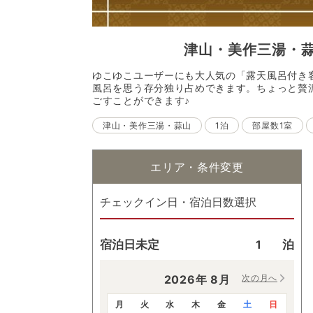
津山・美作三湯・
ゆこゆこユーザーにも大人気の「露天風呂付き
風呂を思う存分独り占めできます。ちょっと贅
ごすことができます♪
津山・美作三湯・蒜山
1泊
部屋数1室
エリア・条件変更
チェックイン日・宿泊日数選択
宿泊日未定
泊
2026
年
8
月
次の月へ
月
火
水
木
金
土
日