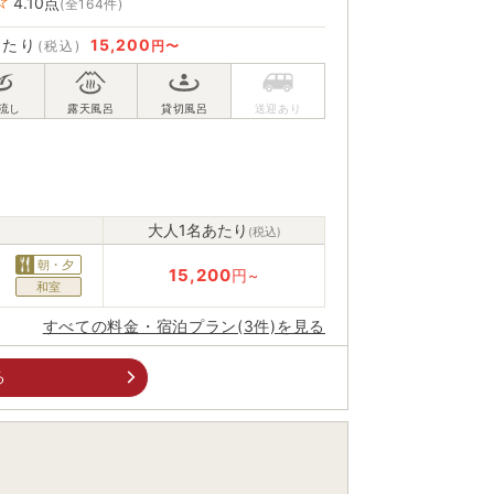
4.10
点
(全164件)
あたり
15,200
(税込)
円〜
大人1名あたり
(税込)
朝・夕
15,200
円~
和室
すべての料金・宿泊プラン(3件)を見る
る