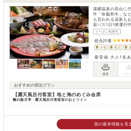
湯郷温泉の高台に
牛「奈義和牛」な
も言われる温泉も
迎バス1日1便運行
クーポン利用可
総合評価
夕食
風呂
最安値
大人1名
おすすめの宿泊プラン
【露天風呂付客室】地と海のめぐみ会席
離れ観月亭・露天風呂付客室宙のおとツイン
宿の基本情報を見