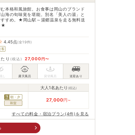
佇む本格和風旅館。お食事は岡山のブランド
ど山海の旬味覚を堪能。別名「美人の湯」と
おすすめ。★岡山駅～湯郷温泉を走る無料送
中★
4.45
点
(全19件)
接客
あたり
27,000
(税込)
円〜
大人1名あたり
(税込)
朝・夕
27,000
円~
和室
すべての料金・宿泊プラン(4件)を見る
る