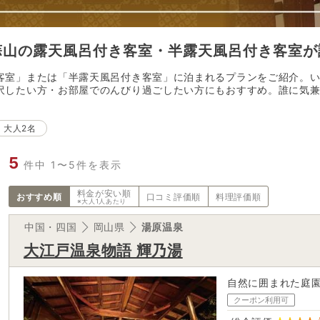
蒜山
の
露天風呂付き客室・半露天風呂付き客室が
客室」または「半露天風呂付き客室」に泊まれるプランをご紹介。
沢したい方・お部屋でのんびり過ごしたい方にもおすすめ。誰に気
大人2名
5
件中 1〜5件を表示
料金が
安い順
おすすめ順
口コミ評価順
料理評価順
※大人1人あたり
中国・四国
岡山県
湯原温泉
大江戸温泉物語 輝乃湯
自然に囲まれた庭
クーポン利用可