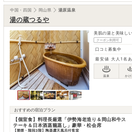
中国・四国
岡山県
湯原温泉
湯の蔵つるや
美肌の湯と美味し
クーポン利用可
口コミ募集中
最安値
大人1名
おすすめの宿泊プラン
【個室食】料理長厳選「伊勢海老造り＆岡山和牛ス
テーキ＆日本酒蒸籠蒸し」豪華・松会席
【禁煙・階段3階】陶器露天風呂付客室