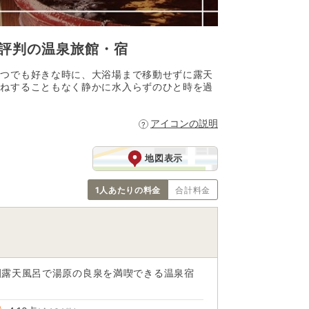
評判の温泉旅館・宿
いつでも好きな時に、大浴場まで移動せずに露天
兼ねすることもなく静かに水入らずのひと時を過
アイコンの説明
地図表示
1人あたりの料金
合計料金
園露天風呂で湯原の良泉を満喫できる温泉宿