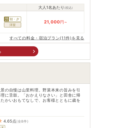
大人1名あたり
(税込)
朝・夕
21,000
円~
洋室
すべての料金・宿泊プラン(11件)を見る
る
八景の自慢は山里料理。野菜本来の旨みを引
料理に舌鼓。「おかえりなさい」と田舎に帰
たたかいおもてなしで、お客様とともに歳を
4.65
点
(全8件)
接客