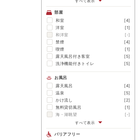
すべて表示
アワビ
[-]
部屋
金目鯛
[-]
和室
[4]
舟盛
[-]
洋室
[1]
ブランド牛
[1]
和洋室
[-]
囲炉裏料理
[-]
禁煙
[4]
松茸
[-]
喫煙
[1]
露天風呂付き客室
[5]
洗浄機能付きトイレ
[5]
お風呂
露天風呂
[4]
温泉
[5]
かけ流し
[2]
無料貸切風呂
[1]
海・湖眺望
[-]
富士山眺望
[-]
すべて表示
渓流眺望
[1]
バリアフリー
にごり湯
[-]