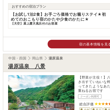
おすすめの宿泊プラン
【お試し1泊2食】お手ごろ価格でお籠りステイ★初
めてのおこもり宿のかたや少食のかたに★
【天空】屋上露天風呂付のお部屋
宿の基本情報を見
中国・四国
岡山県
湯原温泉
湯原温泉 八景
【野菜が主役！】
き出すていねいな
ってきたようなあ
重ねるお宿です
クーポン利用可
総合評価
夕食
風呂