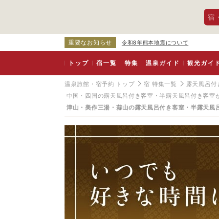
宿
重要なお知らせ
令和8年熊本地震について
トップ
宿一覧
特集
温泉ガイド
観光ガイ
温泉旅館・宿予約 トップ
宿 特集一覧
露天風呂付
中国・四国の露天風呂付き客室・半露天風呂付き客室
津山・美作三湯・蒜山の露天風呂付き客室・半露天風
津
山
・
美
作
三
湯
・
蒜
山