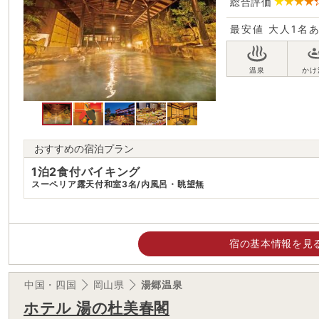
総合評価
最安値
大人1名
おすすめの宿泊プラン
1泊2食付バイキング
スーペリア露天付和室3名/内風呂・眺望無
宿の基本情報を見
中国・四国
岡山県
湯郷温泉
ホテル 湯の杜美春閣