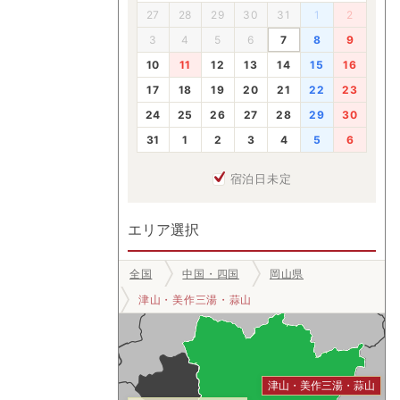
27
28
29
30
31
1
2
3
4
5
6
7
8
9
10
11
12
13
14
15
16
17
18
19
20
21
22
23
24
25
26
27
28
29
30
31
1
2
3
4
5
6
宿泊日未定
エリア選択
全国
中国・四国
岡山県
津山・美作三湯・蒜山
津山・美作三湯・蒜山