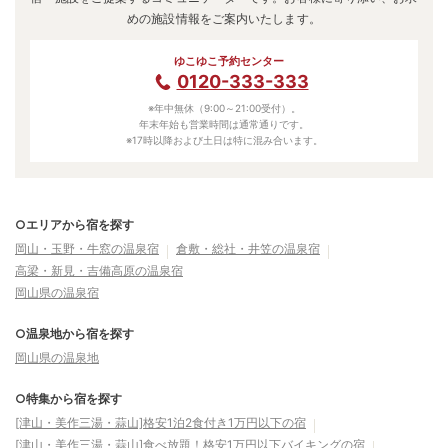
めの施設情報をご案内いたします。
ゆこゆこ予約センター
0120-333-333
※年中無休（9:00～21:00受付）。
年末年始も営業時間は通常通りです。
※17時以降および土日は特に混み合います。
○エリアから宿を探す
岡山・玉野・牛窓の温泉宿
倉敷・総社・井笠の温泉宿
高梁・新見・吉備高原の温泉宿
岡山県の温泉宿
○温泉地から宿を探す
岡山県の温泉地
○特集から宿を探す
[津山・美作三湯・蒜山]格安1泊2食付き1万円以下の宿
[津山・美作三湯・蒜山]食べ放題！格安1万円以下バイキングの宿