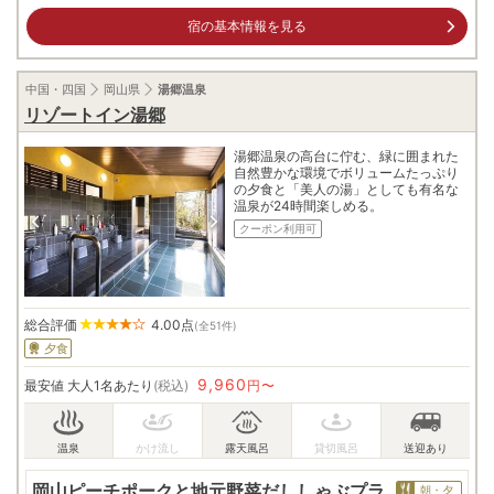
宿の基本情報を見る
中国・四国
岡山県
湯郷温泉
リゾートイン湯郷
湯郷温泉の高台に佇む、緑に囲まれた
自然豊かな環境でボリュームたっぷり
の夕食と「美人の湯」としても有名な
温泉が24時間楽しめる。
クーポン利用可
総合評価
4.00
点
(全51件)
夕食
9,960
最安値
大人1名あたり
(税込)
円〜
岡山ピーチポークと地元野菜だししゃぶプラ
朝・夕