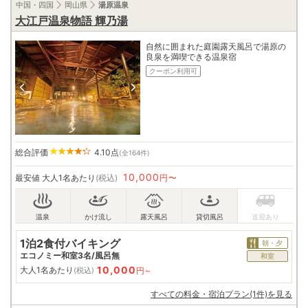
中国・四国
岡山県
湯原温泉
大江戸温泉物語 輝乃湯
自然に囲まれた庭園露天風呂で湯原の
良泉を満喫できる温泉宿
クーポン利用可
総合評価
4.10
点
(全164件)
10,000
最安値
大人1名あたり
(税込)
円〜
1泊2食付バイキング
朝・夕
エコノミー和室3名/風呂無
和室
10,000
大人1名あたり
円~
(税込)
すべての料金・宿泊プラン(1件)を見る