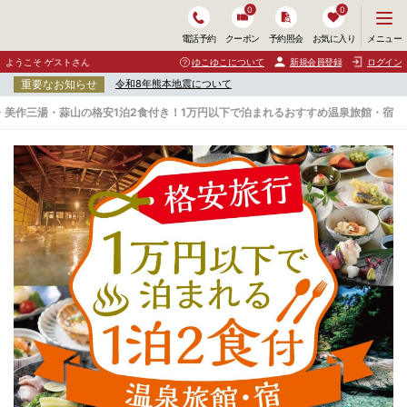
0
0
メ
メニュー
電話予約
クーポン
予約照会
お気に入り
ニ
ュ
ようこそ ゲストさん
ゆこゆこについて
新規会員登録
ログイン
ー
重要なお知らせ
令和8年熊本地震について
を
開
・美作三湯・蒜山の格安1泊2食付き！1万円以下で泊まれるおすすめ温泉旅館・宿
く
津
山
・
美
作
三
湯
・
蒜
山