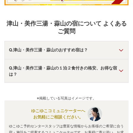
津山・美作三湯・蒜山
の宿について よくある
ご質問
Q.津山・美作三湯・蒜山のおすすめ宿は？
A.
「
大江戸温泉物語 輝乃湯
」
・
「
ホテル 湯の杜美春閣
」
・
Q.津山・美作三湯・蒜山の１泊２食付きの格安、お得な宿
「
ポピースプリングス リゾート＆スパ
」
などの旅館・ホテル
は？
がおすすめの宿泊先です。
A.
「
リゾートイン湯郷
」
・
「
大江戸温泉物語 輝乃湯
」
・
「
や
さしさの宿 竹亭
」
などの旅館・ホテルがお得な価格で泊ま
※掲載している写真はイメージです。
れる宿泊先です。
ゆこゆこコミュニケーターへ
お気軽にご相談ください。
ゆこゆこ予約センタースタッフは豊富な情報からお客様のご希望に合う
宿・施設をご提案するコミュニケーターです。お客様に寄り添い、お求