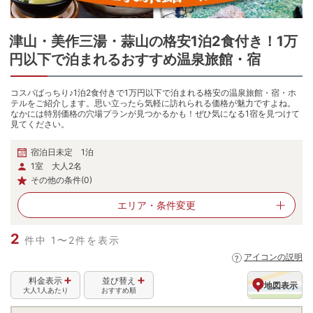
津山・美作三湯・蒜山
の
格安1泊2食付き！1万
円以下で泊まれるおすすめ温泉旅館・宿
コスパばっちり♪1泊2食付きで1万円以下で泊まれる格安の温泉旅館・宿・ホ
テルをご紹介します。思い立ったら気軽に訪れられる価格が魅力ですよね。
なかには特別価格の穴場プランが見つかるかも！ぜひ気になる1宿を見つけて
見てください。
宿泊日未定 1泊
1室 大人2名
その他の条件(0)
エリア・
条件変更
2
件中 1〜2件を表示
アイコンの説明
料金表示
並び替え
地図表示
大人1人あたり
おすすめ順