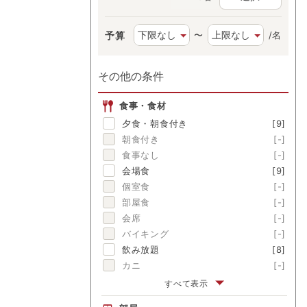
予算
〜
/名
その他の条件
食事・食材
夕食・朝食付き
[9]
朝食付き
[-]
食事なし
[-]
会場食
[9]
個室食
[-]
部屋食
[-]
会席
[-]
バイキング
[-]
飲み放題
[8]
カニ
[-]
伊勢海老
[-]
すべて表示
アワビ
[-]