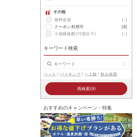
その他
無料送迎
[-]
クーポン利用可
[8]
小規模旅館(15室以下)
[-]
キーワード検索
ペット
バイキング
一人旅
飲み放題
再検索(9)
おすすめのキャンペーン・特集