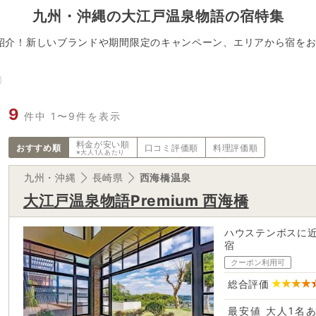
九州・沖縄
の
大江戸温泉物語の宿特集
紹介！新しいブランドや期間限定のキャンペーン、エリアから宿をお
9
件中 1〜9件を表示
料金が
安い順
おすすめ順
口コミ評価順
料理評価順
※大人1人あたり
九州・沖縄
長崎県
西海橋温泉
大江戸温泉物語Premium 西海橋
ハウステンボスに
宿
クーポン利用可
総合評価
最安値
大人1名