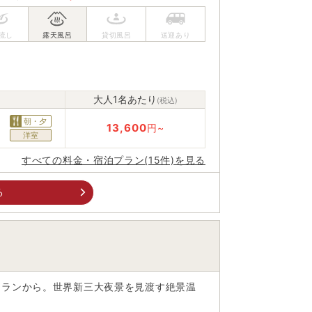
大人1名あたり
(税込)
朝・夕
13,600
円~
洋室
すべての料金・宿泊プラン(15件)を見る
る
トランから。世界新三大夜景を見渡す絶景温