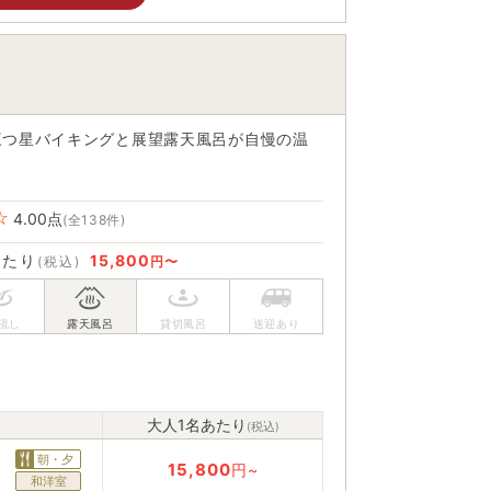
三つ星バイキングと展望露天風呂が自慢の温
4.00
点
(全138件)
あたり
15,800
(税込)
円〜
大人1名あたり
(税込)
朝・夕
15,800
円~
和洋室