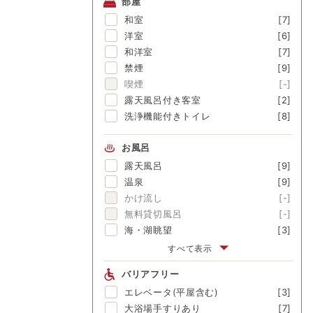
部屋
金目鯛
[-]
和室
[7]
舟盛
[-]
洋室
[6]
ブランド牛
[-]
和洋室
[7]
囲炉裏料理
[-]
禁煙
[9]
松茸
[-]
喫煙
[-]
露天風呂付き客室
[2]
洗浄機能付きトイレ
[8]
お風呂
露天風呂
[9]
温泉
[9]
かけ流し
[-]
無料貸切風呂
[-]
海・湖眺望
[3]
富士山眺望
[-]
すべて表示
渓流眺望
[1]
バリアフリー
にごり湯
[-]
エレベータ(平屋含む)
[3]
美肌の湯
[-]
大浴場手すりあり
[7]