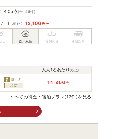
4.05
点
(全145件)
あたり
12,100
(税込)
円〜
大人1名あたり
(税込)
朝・夕
14,300
円~
和室
すべての料金・宿泊プラン(12件)を見る
る