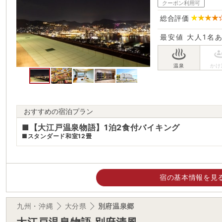
クーポン利用可
総合評価
最安値
大人1名
おすすめの宿泊プラン
■【大江戸温泉物語】1泊2食付バイキング
■スタンダード和室12畳
宿の基本情報を見
九州・沖縄
大分県
別府温泉郷