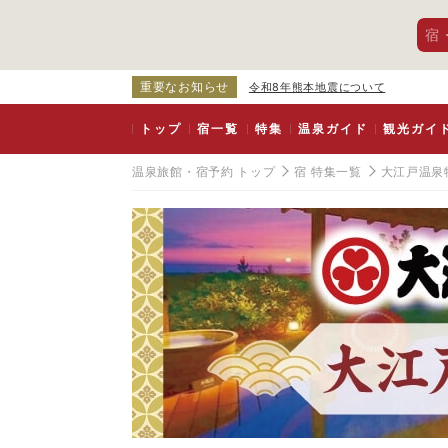
宿
重要なお知らせ
令和8年熊本地震について
トップ
宿一覧
特集
温泉ガイド
観光ガイ
温泉旅館・宿予約 トップ
宿 特集一覧
大江戸温泉
九
州
・
沖
縄