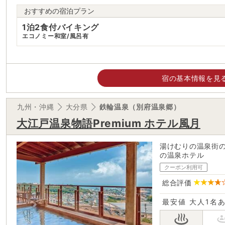
おすすめの宿泊プラン
1泊2食付バイキング
エコノミー和室/風呂有
宿の基本情報を見
九州・沖縄
大分県
鉄輪温泉（別府温泉郷）
大江戸温泉物語Premium ホテル風月
湯けむりの温泉街
の温泉ホテル
クーポン利用可
総合評価
最安値
大人1名