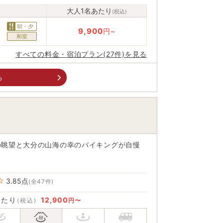
大人1名あたり
(税込)
朝・夕
9,900
円~
和室
すべての料金・宿泊プラン(27件)を見る
る
の眺望と大分の山海の幸のバイキングが自慢
3.85
点
(全47件)
あたり
12,900
(税込)
円〜