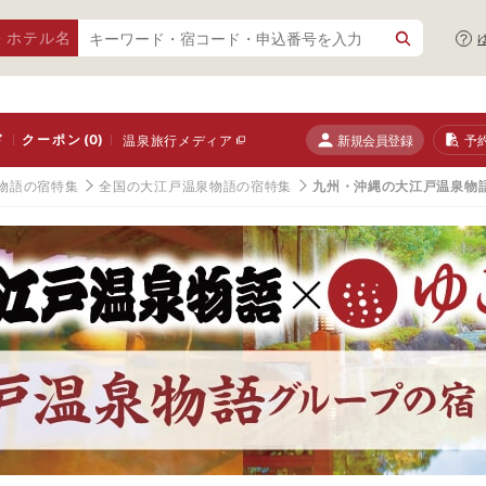
・ホテル名
ド
クーポン
(0)
新規会員登録
予
温泉旅行メディア
物語の宿特集
全国の大江戸温泉物語の宿特集
九州・沖縄の大江戸温泉物