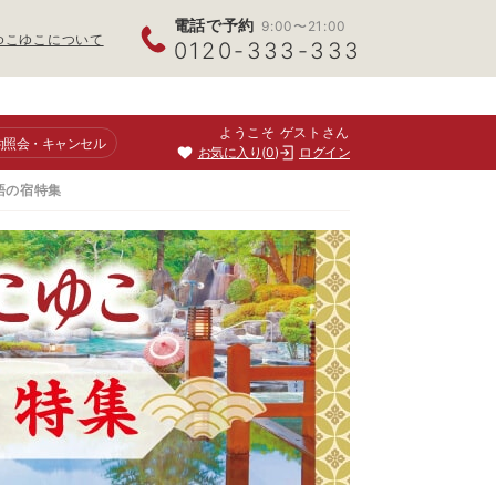
電話で予約
9:00〜21:00
ゆこゆこについて
0120-333-333
ようこそ ゲストさん
約照会
・キャンセル
お気に入り
0
ログイン
語の宿特集