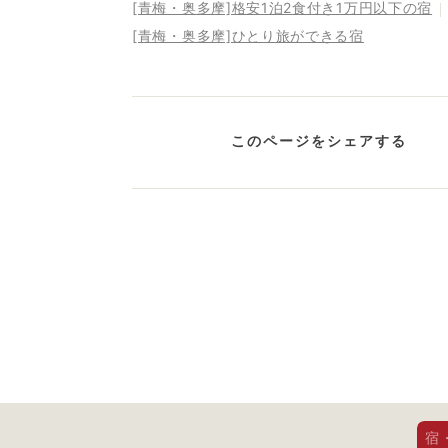
[青梅・奥多摩]格安1泊2食付き1万円以下の宿
[青梅・奥多摩]ひとり旅ができる宿
このページをシェアする
宿