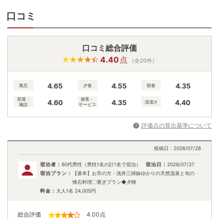
口コミ
口コミ総合評価
4.40
点
（全20件）
4.65
4.55
4.35
風呂
夕食
朝食
部屋・
接客・
4.60
4.35
4.40
清潔さ
施設
サービス
評価点の算出基準について
投稿日：
2026/07/28
宿泊者：
60代男性（男性1名の計1名で宿泊）
宿泊日：
2026/07/27
宿泊プラン：
【基本】お市の方・浅井三姉妹ゆかりの天然温泉と旬の
懐石料理〇寛ぎプラン◆夕映
料金：
大人1名
24,005
円
総合評価
4.00
点