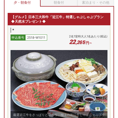
和洋特別室【ﾀﾞﾌﾞﾙﾍﾞｯﾄﾞ/和
夕・朝食付
朝食付
素泊まり・その他
室】/一例
2
名
1
室時大人1名あたり(税込)
申込番号
2518-W1011
24
,
070
円～
【グルメ】日本三大和牛「近江牛」特選しゃぶしゃぶプラン
◆天然水プレゼント◆
*
(木)
8/7(金)
8/8(土)
8/9(日)
8/10(月)
8/
2
名
1
室時大人1名あたり(税込)
申込番号
2518-W1011
残り
1
室
残り
1
室
Previous
22
,
265
円～
26,200
円
37,560
円
予約
予約
プランの詳細を見る
空室を表示
【お部屋タイプ】
和室
お部屋の詳細を見る
二間和室【10畳+6畳】
厳選近江牛をさっぱりと味わう、極上の近江牛しゃぶしゃぶプラ
二間和室【10畳+6畳】/一例