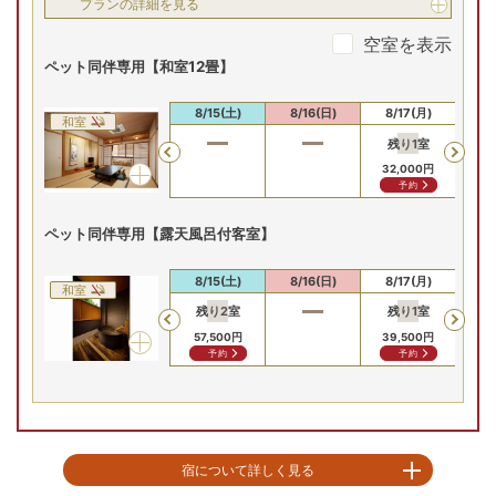
プランの詳細を見る
空室を表示
ペット同伴専用【和室12畳】
8/13(木)
8/14(金)
8/15(土)
8/16(日)
8/17(月)
8/
和室
残り
1
室
Previous
32,000
円
予約
ペット同伴専用【露天風呂付客室】
8/13(木)
8/14(金)
8/15(土)
8/16(日)
8/17(月)
8/
和室
残り
2
室
残り
1
室
残
Previous
57,500
円
39,500
円
36
予約
予約
宿について詳しく見る