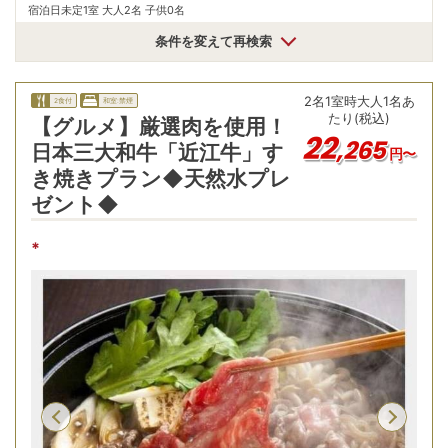
宿泊日未定
1室 大人2名 子供0名
条件を変えて再検索
2
名
1
室時
大人1名あ
2食付
和室:禁煙
たり(税込)
【グルメ】厳選肉を使用！
22
,
265
日本三大和牛「近江牛」す
円〜
き焼きプラン◆天然水プレ
ゼント◆
*