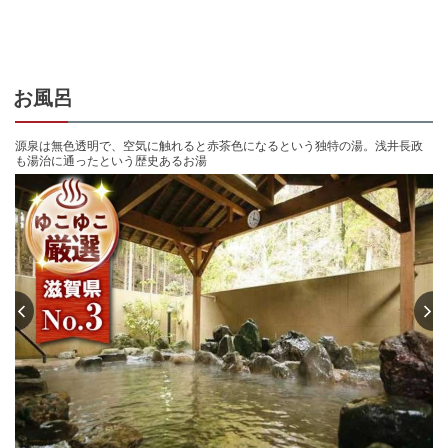
戦国時代、小谷城のあった小谷山のふもとに静かに沸き続ける温泉。長浜の
奥座敷とも呼ばれる。織田信長の妹で浅井長政の正室、お市の方や戦国武将
たちも湯治に通ったといういわれのある歴史ある温泉。

【お風呂】

お風呂
泉質は無色透明で空気に触れて赤茶色に変色するヒドロ炭酸鉄線で、源泉か
け流しの内風呂、露天風呂を有する。

源泉は無色透明で、空気に触れると赤茶色になるという独特の湯。浅井長政
も湯治に通ったという歴史あるお湯
【お料理】

本格的な季節の会席料理の一品出し。既製品は一切使用せず、料理長が全て
手作りで丁寧に作り上げた料理の数々はリピーターも多く湖北一番の料理と
の評判を聞きつけたお客様や、さらには、近江牛のすきやき、しゃぶしゃ
ぶ、11月から3月にかけては、ボタン鍋、鴨鍋を遠方より食しに来泉されるお
客様も多い。

【周辺情報】

当館が位置する湖北は、「観音の里」とも呼ばれ、渡岸寺の国宝十一面観音
をはじめ幾多の重要文化財の観音様が点在している。また、戦国時代の「史
跡の宝庫」とも呼ばれ、お市の方が住まわれた小谷城跡、姉川の合戦跡、賎
ヶ岳の合戦跡、関が原の古戦場巡りに適する宿。さらには、小堀遠州ゆかり
の近江菰蓬庵、小谷山、鶏足寺などの紅葉の名所、少し足を延ばして、伊吹
山のお花畑、琵琶湖に浮かぶ竹生島クルーズなど、自然を楽しむ足場として
も最適の宿。
