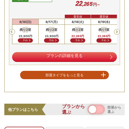
22
,
265
円～
最安値
最安値
最
(土)
8/16(日)
8/17(月)
8/18(火)
8/19(水)
8/
残り
2
室
残り
2
室
残り
2
室
残り
1
室
残
Previous
23,900
円
23,900
円
22,265
円
22,265
円
22,
予約
予約
予約
予約
プランの詳細を見る
部屋タイプをもっと見る
空室を表示
【お部屋タイプ】
和洋室
プランから
部屋から
お部屋の詳細を見る
他プランはこちら
選ぶ
選ぶ
和洋特別室【ﾀﾞﾌﾞﾙﾍﾞｯ
ﾄﾞ/和室】