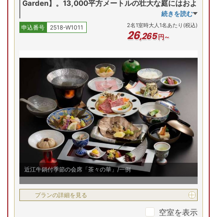
Garden】。13,000平方メートルの壮大な庭にはおよ
8/6(木)
8/7(金)
8/8(土)
8/9(日)
8/
和洋室
そ94種類160株のバラと、山野草が植えられていま
続きを読む
Previous
す。広い庭にちりばめられたように咲く草花を見てい
2
名
1
室時大人1名あたり(税込)
申込番号
2518-W1011
るだけでも、ガーデニング好きにはたまりません
26
,
265
円～
よ！！
おしゃれなガーデンやブルーベリー畑、牧場のなかに
半露天風呂付客室【和室8帖+洋室8帖】
あるショップ、また、緑に囲まれたレストランやカフ
ェでお腹も心も十分満たしてくれます。ニュージーラ
ンドショップでは、大沢ワインやマヌカハニーなども
8/6(木)
8/7(金)
8/8(土)
8/9(日)
8/
和洋室
販売。ガーデン、レストラン、ワインショップなど多
残り
1
室
Previous
彩な【ローザンベリー多和田】へ当館とともに是非お
38,400
円
越しください！超おススメ！！！
予約
＿＿＿＿＿＿＿＿＿＿＿＿＿＿＿＿＿＿＿＿＿＿＿＿
＿＿＿
近江牛鍋付季節の会席「茶々の華」/一例
プランの詳細を見る
空室を表示