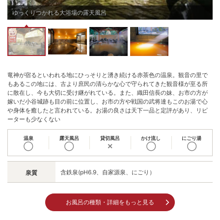
※全客室内Wi-Fi設置有
チェックイン15:00〜19:00
ゆっくりつかれる大浴場の露天風呂
チェックアウト 〜10:00
竜神が宿るといわれる地にひっそりと湧き続ける赤茶色の温泉。観音の里で
もあるこの地には、古より庶民の清らかな心で守られてきた観音様が至る所
に散在し、今も大切に受け継がれている。また、織田信長の妹、お市の方が
嫁いだ小谷城跡も目の前に位置し、お市の方や戦国の武将達もこのお湯で心
や身体を癒したと言われている。お湯の良さは天下一品と定評があり、リピ
ーターも少なくない
温泉
露天風呂
貸切風呂
かけ流し
にごり湯
◯
◯
✕
◯
◯
含鉄泉(pH6.9、自家源泉、にごり）
泉質
お風呂の種類・詳細をもっと見る