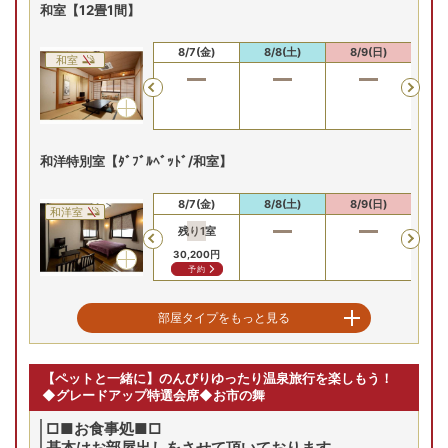
和室【12畳1間】
8/6(木)
8/7(金)
8/8(土)
8/9(日)
8/
和室
Previous
和洋特別室【ﾀﾞﾌﾞﾙﾍﾞｯﾄﾞ/和室】
8/6(木)
8/7(金)
8/8(土)
8/9(日)
8/
和洋室
残り
1
室
残
Previous
30,200
円
41
予約
二間和室【10畳+6畳】
部屋タイプをもっと見る
8/6(木)
8/7(金)
8/8(土)
8/9(日)
8/
和室
【ペットと一緒に】のんびりゆったり温泉旅行を楽しもう！
Previous
◆グレードアップ特選会席◆お市の舞
□■お食事処■□
基本はお部屋出しをさせて頂いております。