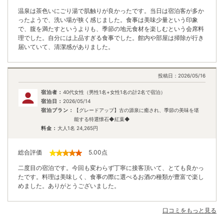
温泉は茶色いにごり湯で肌触りが良かったです。当日は宿泊客が多か
ったようで、洗い場が狭く感じました。食事は美味少量という印象
で、腹を満たすというよりも、季節の地元食材を楽しむという会席料
理でした。自分には上品すぎる食事でした。館内や部屋は掃除が行き
届いていて、清潔感がありました。
投稿日：
2026/05/16
宿泊者：
40代女性（男性1名+女性1名の計2名で宿泊）
宿泊日：
2026/05/14
宿泊プラン：
【グレードアップ】古の源泉に癒され、季節の美味を堪
能する特選懐石◆紅葉◆
料金：
大人1名
24,265
円
総合評価
5.00
点
二度目の宿泊です。今回も変わらず丁寧に接客頂いて、とても良かっ
たです。料理は美味しく、食事の際に選べるお酒の種類が豊富で楽し
めました。ありがとうございました。
口コミをもっと見る