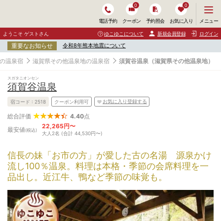
0
0
メ
メニュー
電話予約
クーポン
予約照会
お気に入り
ニ
ュ
ようこそ ゲストさん
ゆこゆこについて
新規会員登録
ログイン
ー
重要なお知らせ
令和8年熊本地震について
を
開
の温泉宿
滋賀県その他温泉地の温泉宿
須賀谷温泉（滋賀県その他温泉地）
く
スガタニオンセン
須賀谷温泉
お気に入り登録する
宿コード :
2518
クーポン利用可
4.40
点
総合評価
22,265円〜
最安値
(税込)
大人2名 (合計 44,530円〜)
信長の妹「お市の方」が愛した古の名湯 源泉かけ
流し100％温泉。料理は本格・季節の会席料理を一
品出し。近江牛、鴨など季節の味覚も。