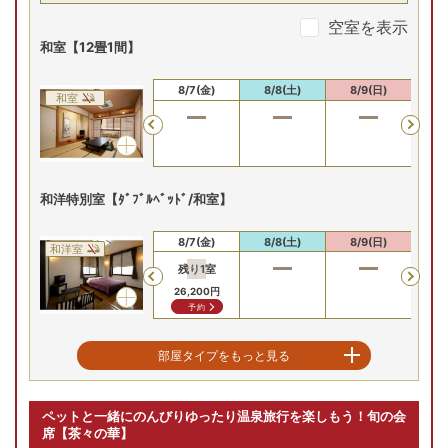
2
名
1
室時大人1名あたり(税込)
申込番号
2518-W1011
31
,
190
円～
空室を表示
和室【12畳1間】
(木)
8/7(金)
8/8(土)
8/9(日)
8/10(月)
8/
8/6(木)
8/7(金)
8/8(土)
8/9(日)
8/
和室
残り
1
室
Previous
Previous
34,400
円
予約
和洋特別室【ﾀﾞﾌﾞﾙﾍﾞｯﾄﾞ/和室】
プランの詳細を見る
8/6(木)
8/7(金)
8/8(土)
8/9(日)
8/
和洋室
残り
1
室
残
Previous
26,200
円
37
予約
二間和室【10畳+6畳】
部屋タイプをもっと見る
8/6(木)
8/7(金)
8/8(土)
8/9(日)
8/
和室
ペットと一緒にのんびりゆったり温泉旅行を楽しもう！旬の会
Previous
席【茶々の華】