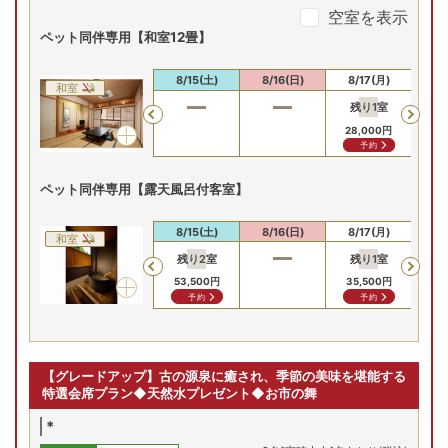
空室を表示
ペット同伴専用【和室12畳】
8/13(木)
8/14(金)
8/15(土)
8/16(日)
8/17(月)
8/
和室
残り
1
室
Previous
28,000
円
予約
ペット同伴専用【露天風呂付客室】
8/13(木)
8/14(金)
8/15(土)
8/16(日)
8/17(月)
8/
和室
残り
2
室
残り
1
室
残
Previous
53,500
円
35,500
円
32
予約
予約
【グレードアップ】古の源泉に癒され、季節の美味を堪能する
特選会席プラン◆天然水プレゼント◆お市の舞
*