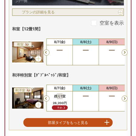
ン/一例
2
名
1
室時大人1名あたり(税込)
申込番号
2518-W1011
24
プランの詳細を見る
,
135
円～
空室を表示
最
和室【12畳1間】
(木)
8/14(金)
8/15(土)
8/16(日)
8/17(月)
8/
残り
2
室
残り
2
室
残り
2
室
残
Previous
8/6(木)
8/7(金)
8/8(土)
8/9(日)
8/
和室
36,580
円
26,100
円
26,100
円
24,
Previous
予約
予約
予約
プランの詳細を見る
和洋特別室【ﾀﾞﾌﾞﾙﾍﾞｯﾄﾞ/和室】
空室を表示
8/6(木)
8/7(金)
8/8(土)
8/9(日)
8/
和洋室
残り
1
室
残
Previous
【お部屋タイプ】
和洋室
26,200
円
37
予約
お部屋の詳細を見る
和洋特別室【ﾂｲﾝﾍﾞｯﾄﾞ/
二間和室【10畳+6畳】
部屋タイプをもっと見る
和室8畳】
和洋特別室【ﾂｲﾝﾍﾞｯﾄﾞ/和室8
8/6(木)
8/7(金)
8/8(土)
8/9(日)
8/