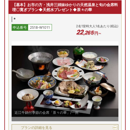
畳】/一例
和室
2
名
1
室時大人1名あたり(税込)
【基本】お市の方・浅井三姉妹ゆかりの天然温泉と旬の会席料
申込番号
2518-W1011
Previous
25
,
070
理〇寛ぎプラン◆天然水プレゼント◆茶々の華
円～
*
最
2
名
1
室時大人1名あたり(税込)
申込番号
2518-W1011
(木)
8/14(金)
8/15(土)
8/16(日)
8/17(月)
8/
和洋特別室【ﾂｲﾝﾍﾞｯﾄﾞ/和室8畳】
22
,
265
円～
残り
1
室
残り
2
室
残り
2
室
残り
1
室
残
Previous
8/6(木)
8/7(金)
8/8(土)
8/9(日)
8/
38,560
円
38,560
円
27,200
円
27,200
円
25,
和洋室
予約
予約
予約
予約
Previous
プランの詳細を見る
半露天風呂付客室【和室8帖+洋室8帖】
空室を表示
8/6(木)
8/7(金)
8/8(土)
8/9(日)
8/
和洋室
【お部屋タイプ】
和洋室
残り
1
室
Previous
お部屋の詳細を見る
34,400
円
予約
半露天風呂付客室【和室
近江牛鍋付季節の会席「茶々の華」/一例
8帖+洋室8帖】
客室風呂/一例
プランの詳細を見る