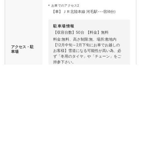
お車でのアクセス2
【車】ＪＲ北陸本線 河毛駅---宿(6分)
駐車場情報
【収容台数】50台
【料金】無料
料金:無料、高さ制限:無、場所:敷地内
【12月中旬～2月下旬にお車でお越しの
アクセス・駐
お客様】雪道になる可能性が高い為、必
車場
ず「冬用のタイヤ」や「チェーン」をご
持参下さい。
電車・バス・徒歩での
アクセスの場合
電車・バス・徒歩アクセスは現在調査中です
送迎情報
『河毛駅』に到着のお時間わかりました
らご連絡下さい。