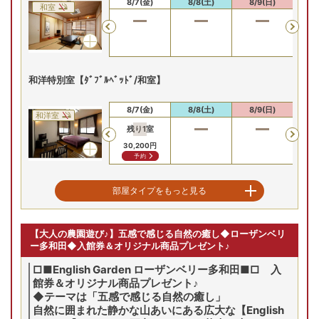
8/6(木)
8/7(金)
8/8(土)
8/9(日)
8/
和室
Previous
和洋特別室【ﾀﾞﾌﾞﾙﾍﾞｯﾄﾞ/和室】
8/6(木)
8/7(金)
8/8(土)
8/9(日)
8/
和洋室
残り
1
室
残
Previous
30,200
円
41
予約
二間和室【10畳+6畳】
部屋タイプをもっと見る
8/6(木)
8/7(金)
8/8(土)
8/9(日)
8/
和室
【大人の農園遊び♪】五感で感じる自然の癒し◆ローザンベリ
Previous
ー多和田◆入館券＆オリジナル商品プレゼント♪
□■English Garden ローザンベリー多和田■□ 入
館券＆オリジナル商品プレゼント♪
和洋特別室【ﾂｲﾝﾍﾞｯﾄﾞ/和室8畳】
◆テーマは「五感で感じる自然の癒し」
自然に囲まれた静かな山あいにある広大な【English