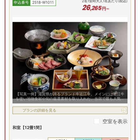
2
名
1
室時大人1名あたり(税込)
申込番号
2518-W1011
26
,
265
円～
【写真一例】滋賀県が誇るブランド牛近江牛。メインには近江牛
を使い地物食材や旬の厳選素材を取り入れた、当宿で最も人気の
高い特選料理【お市の舞】
プランの詳細を見る
空室を表示
和室【12畳1間】