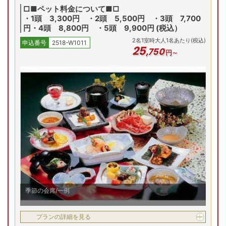
□■ペット料金について■□
・1頭 3,300円 ・2頭 5,500円 ・3頭 7,700
和洋特別室【ﾂｲﾝﾍﾞｯﾄﾞ/和室8畳】
円・4頭 8,800円 ・5頭 9,900円 (税込）
2
名
1
室時大人1名あたり(税込)
申込番号
2518-W1011
25
,
750
8/6(木)
8/7(金)
8/8(土)
8/9(日)
8/
円～
和洋室
Previous
半露天風呂付客室【和室8帖+洋室8帖】
8/6(木)
8/7(金)
8/8(土)
8/9(日)
8/
和洋室
残り
1
室
Previous
34,400
円
予約
季節の会席/一例
プランの詳細を見る