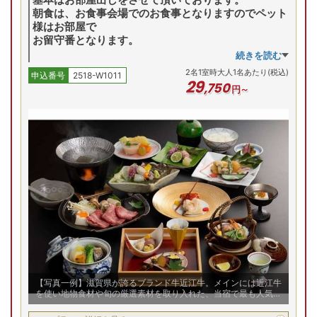
和洋特別室【ﾂｲﾝﾍﾞｯﾄﾞ/和室8畳】
朝食は、お食事会場でのお食事となりますのでペット
様はお部屋で
お留守番となります。
8/6(木)
8/7(金)
8/8(土)
8/9(日)
8/
和洋室
朝食もお部屋食ご希望の場合、別途税込￥3,300（1
続きを読む
Previous
部屋）でご用意させて頂いております。お宿へ直接ご
2
名
1
室時大人1名あたり(税込)
申込番号
2518-W1011
連絡下さい
29
,
750
円～
半露天風呂付客室【和室8帖+洋室8帖】
8/6(木)
8/7(金)
8/8(土)
8/9(日)
8/
和洋室
残り
1
室
Previous
38,400
円
予約
【写真一例】滋賀県が誇るブランド牛近江牛。メインには近江牛
を使い地物食材や旬の厳選素材を取り入れた、当宿で最も人気の
高い特選料理【お市の舞】