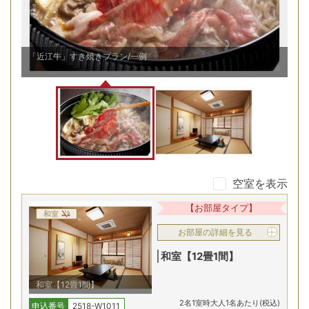
「近江牛」すき焼きプラン/一例
和
空室を表示
【お部屋タイプ】
和室
お部屋の詳細を見る
和室【12畳1間】
和室【12畳1間】
2
名
1
室時大人1名あたり(税込)
申込番号
2518-W1011