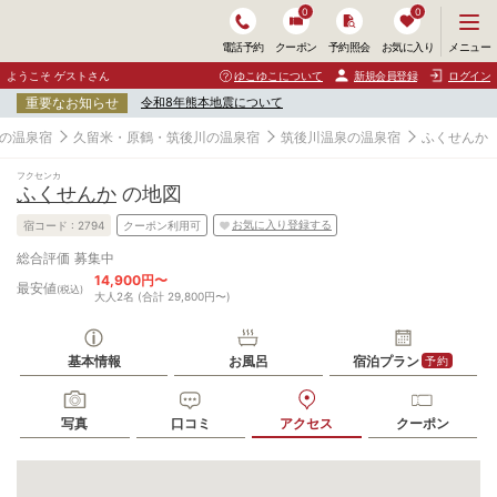
0
0
メ
メニュー
電話予約
クーポン
予約照会
お気に入り
ニ
ュ
ようこそ ゲストさん
ゆこゆこについて
新規会員登録
ログイン
ー
重要なお知らせ
令和8年熊本地震について
を
開
の温泉宿
久留米・原鶴・筑後川の温泉宿
筑後川温泉の温泉宿
ふくせんか
く
フクセンカ
ふくせんか
の地図
お気に入り登録する
宿コード :
2794
クーポン利用可
募集中
総合評価
14,900円〜
最安値
(税込)
大人2名 (合計 29,800円〜)
基本情報
お風呂
宿泊プラン
予約
写真
口コミ
アクセス
クーポン