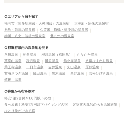
○エリアから宿を探す
福岡市（博多駅周辺・天神周辺）の温泉宿
太宰府・宗像の温泉宿
糸島・前原の温泉宿
久留米・原鶴・筑後川の温泉宿
柳川・八女・筑後の温泉宿
北九州の温泉宿
○都道府県内の温泉地を見る
八幡温泉
朝倉温泉
柳川温泉（福岡県）
むなかた温泉
英彦山温泉
秋月温泉
博多温泉
船小屋温泉
八幡ひまわり温泉
薬王寺温泉
二日市温泉
吉井温泉
久山温泉
原鶴温泉
玄海さつき温泉
脇田温泉
黒木温泉
星野温泉
若松ひびき温泉
筑後川温泉
○特集から宿を探す
格安1泊2食付き1万円以下の宿
食べ放題！格安1万円以下バイキングの宿
客室露天風呂のある温泉旅館
ひとり旅ができる宿