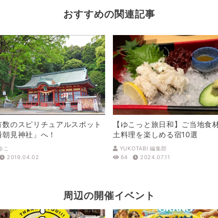
おすすめの関連記事
有数のスピリチュアルスポット
【ゆこっと旅日和】ご当地食
幡朝見神社」へ！
土料理を楽しめる宿10選
ゆこ
YUKOTABI 編集部
2019.04.02
64
2024.07.11
周辺の開催イベント