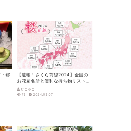
材・郷
【速報！さくら前線2024】全国の
お花見名所と便利な持ち物リスト<
完全保存版>
ゆこゆこ
78
2024.03.07