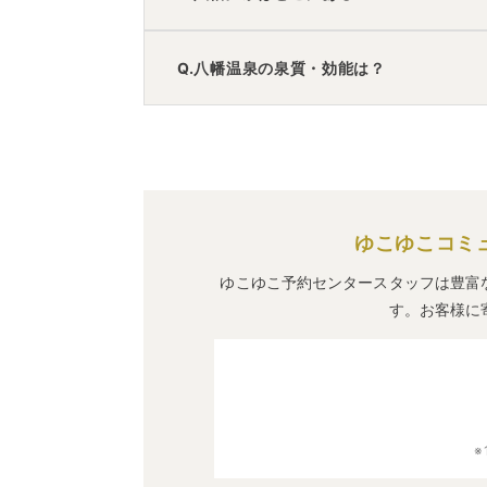
八幡温泉
の口コミ情報の詳細は
こちら
。
A.
八幡温泉
は、
福岡県北九州市八幡東区
に
Q.八幡温泉の泉質・効能は？
車でお越しの方は、枝光ICから車で約3
電車でお越しの方は、枝光駅から徒歩約
八幡温泉
のアクセス情報の詳細は
こちら
A.
泉質は
単純温泉
などで、効能は
神経痛、
ゆこゆこコミ
ゆこゆこ予約センタースタッフは豊富
す。お客様に