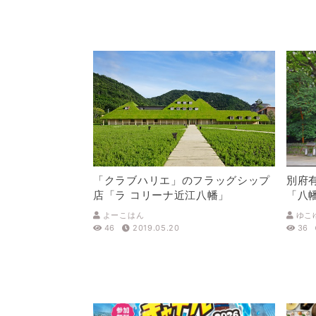
「クラブハリエ」のフラッグシップ
別府
店「ラ コリーナ近江八幡」
「八
よーこはん
ゆこ
46
2019.05.20
36