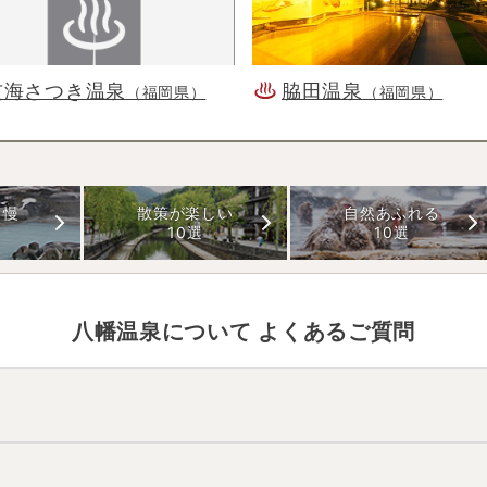
玄海さつき温泉
脇田温泉
（福岡県）
（福岡県）
自慢
散策が楽しい
自然あふれる
10選
10選
八幡温泉
について よくあるご質問
温泉地の雰囲気は
「近くに観光地あり」
と言われています。