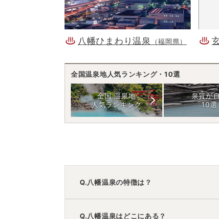
八幡ひまわり温泉
（福岡県）
全国温泉地人気ランキング・10選
全国 温泉地
泉質が
人気ランキング
10選
Q.八幡温泉の特徴は？
A.
温泉・お湯の特徴は
さらさら
しており、
Q.八幡温泉はどこにある？