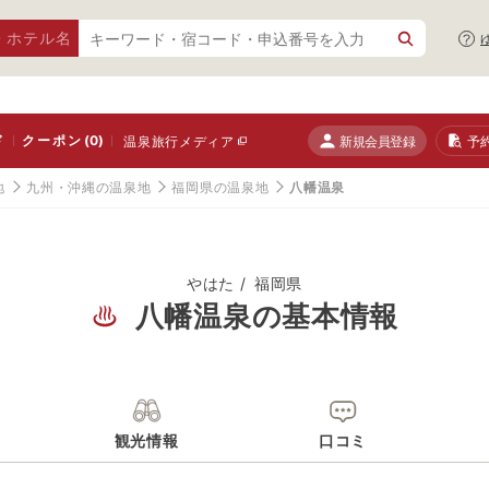
・ホテル名
ド
クーポン
(0)
新規会員登録
予
温泉旅行メディア
地
九州・沖縄の温泉地
福岡県の温泉地
八幡温泉
やはた
福岡県
八幡温泉の基本情報
観光情報
口コミ