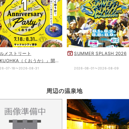
ルメストリート
SUMMER SPLASH 2026
KUOHKA（くおうか）』開業1
年！1st Anniversary Party
26-07-18〜2026-08-31
2026-08-01〜2026-08-09
周辺の温泉地