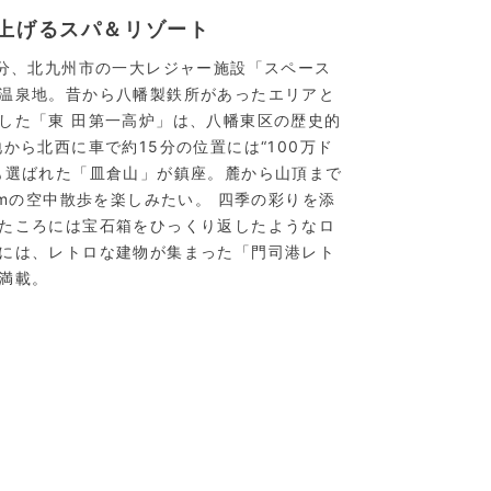
上げるスパ＆リゾート
3分、北九州市の一大レジャー施設「スペース
温泉地。昔から八幡製鉄所があったエリアと
した「東 田第一高炉」は、八幡東区の歴史的
から北西に車で約15分の位置には“100万ド
も選ばれた「皿倉山」が鎮座。麓から山頂まで
0mの空中散歩を楽しみたい。 四季の彩りを添
たころには宝石箱をひっくり返したようなロ
には、レトロな建物が集まった「門司港レト
満載。