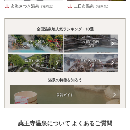
玄海さつき温泉
二日市温泉
（福岡県）
（福岡県）
全国温泉地人気ランキング・10選
全国 温泉地
泉質が自慢
人気ランキング
10選
散策が楽しい
自然あふれる
10選
10選
温泉の特徴を知ろう
泉質ガイド
薬王寺温泉
について よくあるご質問