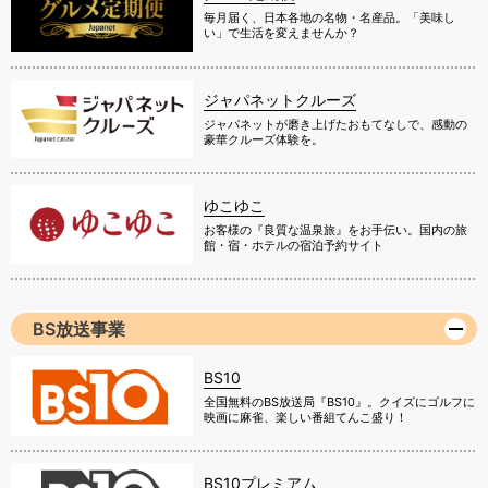
毎月届く、日本各地の名物・名産品。「美味し
い」で生活を変えませんか？
ジャパネットクルーズ
ジャパネットが磨き上げたおもてなしで、感動の
豪華クルーズ体験を。
ゆこゆこ
お客様の『良質な温泉旅』をお手伝い。国内の旅
館・宿・ホテルの宿泊予約サイト
BS放送事業
BS10
全国無料のBS放送局『BS10』。クイズにゴルフに
映画に麻雀、楽しい番組てんこ盛り！
BS10プレミアム