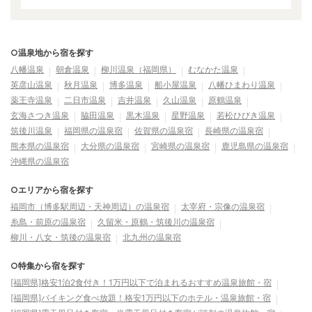
○温泉地から宿を探す
八幡温泉
朝倉温泉
柳川温泉（福岡県）
むなかた温泉
英彦山温泉
秋月温泉
博多温泉
船小屋温泉
八幡ひまわり温泉
薬王寺温泉
二日市温泉
吉井温泉
久山温泉
原鶴温泉
玄海さつき温泉
脇田温泉
黒木温泉
星野温泉
若松ひびき温泉
筑後川温泉
福岡県の温泉宿
佐賀県の温泉宿
長崎県の温泉宿
熊本県の温泉宿
大分県の温泉宿
宮崎県の温泉宿
鹿児島県の温泉宿
沖縄県の温泉宿
○エリアから宿を探す
福岡市（博多駅周辺・天神周辺）の温泉宿
太宰府・宗像の温泉宿
糸島・前原の温泉宿
久留米・原鶴・筑後川の温泉宿
柳川・八女・筑後の温泉宿
北九州の温泉宿
○特集から宿を探す
[福岡県]格安1泊2食付き！1万円以下で泊まれるおすすめ温泉旅館・宿
[福岡県]バイキング食べ放題！格安1万円以下のホテル・温泉旅館・宿