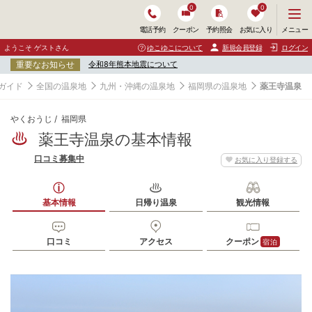
0
0
メ
メニュー
電話予約
クーポン
予約照会
お気に入り
ニ
ュ
ようこそ ゲストさん
ゆこゆこについて
新規会員登録
ログイン
ー
重要なお知らせ
令和8年熊本地震について
を
開
ガイド
全国の温泉地
九州・沖縄の温泉地
福岡県の温泉地
薬王寺温泉
く
やくおうじ
福岡県
薬王寺温泉の基本情報
口コミ募集中
お気に入り登録する
基本情報
日帰り温泉
観光情報
口コミ
アクセス
クーポン
宿泊