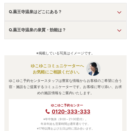
Q.薬王寺温泉はどこにある？
A.
薬王寺温泉
は、
福岡県古賀市薬王寺
にあります。
Q.薬王寺温泉の泉質・効能は？
車でお越しの方は、古賀ICから車で約10分。
電車でお越しの方は、古賀駅からバスで約20分「薬王寺」
下車、徒歩約20分。
A.
泉質は
単純温泉、ラジウム泉
などで、効能は
神経痛、筋肉
薬王寺温泉
のアクセス情報の詳細は
こちら
。
痛、胃腸病、美肌
などと言われています。
※掲載している写真はイメージです。
ゆこゆこコミュニケーターへ
お気軽にご相談ください。
ゆこゆこ予約センタースタッフは豊富な情報からお客様のご希望に合う
宿・施設をご提案するコミュニケーターです。お客様に寄り添い、お求
めの施設情報をご案内いたします。
ゆこゆこ予約センター
0120-333-333
※年中無休（9:00～21:00受付）。
年末年始も営業時間は通常通りです。
※17時以降および土日は特に混み合います。