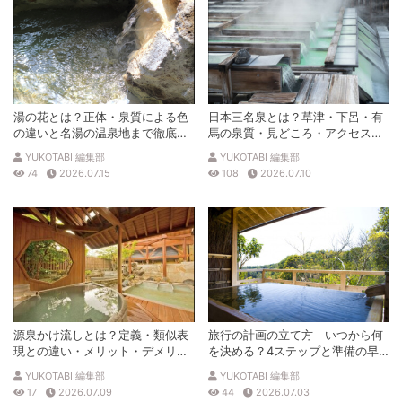
湯の花とは？正体・泉質による色
日本三名泉とは？草津・下呂・有
の違いと名湯の温泉地まで徹底解
馬の泉質・見どころ・アクセスを
説
徹底解説
YUKOTABI 編集部
YUKOTABI 編集部
74
2026.07.15
108
2026.07.10
源泉かけ流しとは？定義・類似表
旅行の計画の立て方｜いつから何
現との違い・メリット・デメリッ
を決める？4ステップと準備の早
トを解説
見表
YUKOTABI 編集部
YUKOTABI 編集部
17
2026.07.09
44
2026.07.03