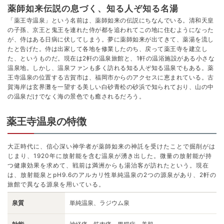
薬師如来伝説の息づく、知る人ぞ知る名湯
「薬王寺温泉」という名前は、薬師如来の伝説にちなんでいる。清和天皇
の子孫、京王と鬼王を連れた侍が都を追われてこの地に住むようになった
が、侍はある日病に伏してしまう。夢に薬師如来が出てきて、薬湯を流し
たと告げた。侍は出家して各地を修業したのち、戻って薬王寺を建立し
た、というものだ。現在は2軒の温泉旅館と、1軒の温浴施設がある小さな
温泉地。しかし、温泉ファンも多く訪れる知る人ぞ知る温泉でもある。薬
王寺温泉の位置する古賀市は、福岡市からのアクセスに恵まれている。古
賀海岸は玄界灘を一望する美しい白砂青松の砂浜で知られており、山の中
の温泉だけでなく海の景色でも癒されるだろう。
薬王寺温泉の特徴
大正時代に、信心深い神学者が薬師如来の神託を受けたことで掘削がは
じまり、1920年に放射能を含む温泉が湧き出した。微量の放射能が持
つ健康効果を求めて、戦前は満洲からも湯治客が訪れたという。現在
は、放射能泉とpH9.6のアルカリ性単純温泉の2つの源泉があり、2軒の
旅館で異なる源泉を用いている。
泉質
単純温泉、ラジウム泉