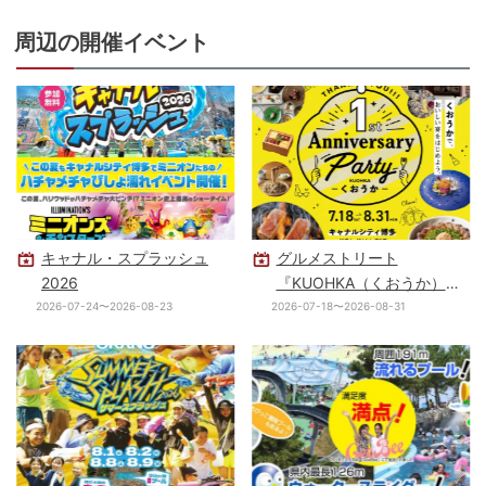
周辺の開催イベント
キャナル・スプラッシュ
グルメストリート
2026
『KUOHKA（くおうか）』
開業1周年！1st Anniversary
2026-07-24〜2026-08-23
2026-07-18〜2026-08-31
Party