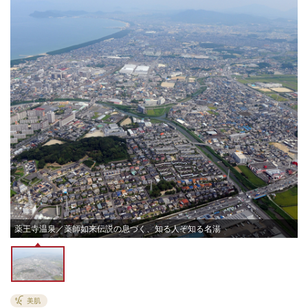
薬王寺温泉／薬師如来伝説の息づく、知る人ぞ知る名湯
美肌