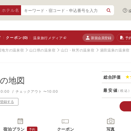
・ホテル名
ド
クーポン
(0)
新規会員登録
予
温泉旅行メディア
国地方の温泉宿
山口県の温泉宿
山口・秋芳の温泉宿
湯田温泉の温泉宿
総合評価
の地図
最安値
(税込)
0:00
チェックアウト 〜10:00
登録する
宿泊プラン
クーポン
写真
予約