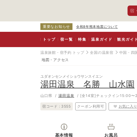
宿
重要なお知らせ
令和8年熊本地震について
トップ
宿一覧
特集
温泉ガイド
観光ガイ
温泉旅館・宿予約 トップ
全国の温泉宿
中国・四
地図・アクセス
ユダオンセンメイショウサンスイエン
湯田温泉 名勝 山水園
山口県
湯田温泉
[全14室]
チェックイン15:00〜2
宿コード :
3555
クーポン利用可
お気に入り
基本情報
お風呂