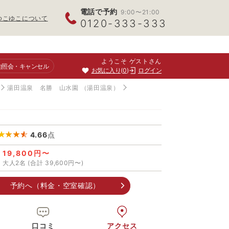
電話で予約
9:00〜21:00
ゆこゆこについて
0120-333-333
ようこそ ゲストさん
約照会
・キャンセル
お気に入り
0
ログイン
湯田温泉 名勝 山水園
（湯田温泉）
4.66
点
19,800円〜
大人2名 (合計 39,600円〜)
予約へ（料金・空室確認）
口コミ
アクセス