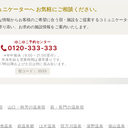
ュニケーターへ
お気軽にご相談ください。
な情報からお客様のご希望に合う宿・施設をご提案するコミュニケータ
寄り添い、お求めの施設情報をご案内いたします。
ゆこゆこ予約センター
0120-333-333
※年中無休（9:00～21:00受付）。
年末年始も営業時間は通常通りです。
※17時以降および土日は特に混み合います。
宿コード：
3555
宿
山口・秋芳の温泉宿
萩・長門の温泉宿
免温泉
萩温泉郷
はぎ温泉
田万川温泉
湯野温泉
俵山温泉