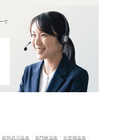
ーで
萩阿武川温泉
長門峡温泉
光室積温泉