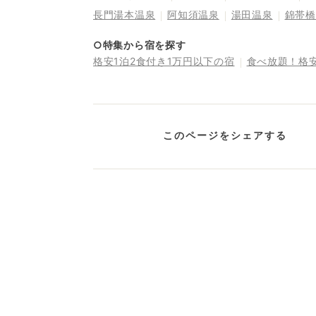
長門湯本温泉
阿知須温泉
湯田温泉
錦帯橋
○特集から宿を探す
格安1泊2食付き1万円以下の宿
食べ放題！格
このページをシェアする