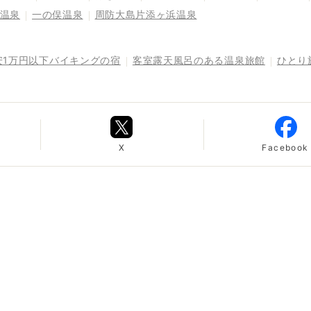
温泉
一の俣温泉
周防大島片添ヶ浜温泉
安1万円以下バイキングの宿
客室露天風呂のある温泉旅館
ひとり
X
Facebook