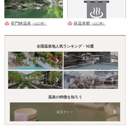
長門峡温泉
萩温泉郷
（山口県）
（山口県）
全国温泉地人気ランキング・10選
全国 温泉地
泉質が自慢
人気ランキング
10選
散策が楽しい
自然あふれる
10選
10選
温泉の特徴を知ろう
泉質ガイド