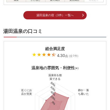
湯田温泉の宿（3件）一覧へ
湯田温泉の口コミ
総合満足度
4.30
点
(全
7
件)
温泉地の雰囲気・利便性
(※)
温泉街を散
策できる
80%
60%
近くにお
静か・落
40%
店が充実
ち着いた
20%
0%