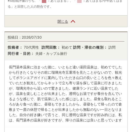
※5段階評価のうち、「
：あてはまる」、「
：あてはまる/ややあてはま
る」と回答した人の割合です。
閉じる
投稿日：
2026/07/30
投稿者：
70代男性
訪問回数：
初めて
訪問・滞在の種別：
訪問
同行者・目的：
夫婦・カップル旅行
長門湯本温泉に泊まった後に、いともと違い湯田温泉は、初めてでした
から行きたくなりその前に瑠璃光寺五重塔を見たことがないので、観光
してボランエアガイドに案内していただき山口の良いところを色々教え
ていただき観光してからネットで立ち寄り湯を探して温泉に行きました
が、瑠璃光寺から近いので驚きました。健康ランドに近い温泉でした
が、温泉を楽しむことが出来ました。透明なお湯ですが養分を含んでい
るような感じで、肌で温泉に入った感じはしました。昼食も取れるとこ
ろがあり食べた後に、昼寝もできましたから、昼寝をして帰ったので倉
敷まで一度の休憩で帰ることが出来ましたから無駄のない一日となりま
した。自分の好き嫌いで言うと、同じ透明な温泉ですが好み的には、私
は、長門湯本の温泉が好きですが、帰りの温泉には良いと思っています