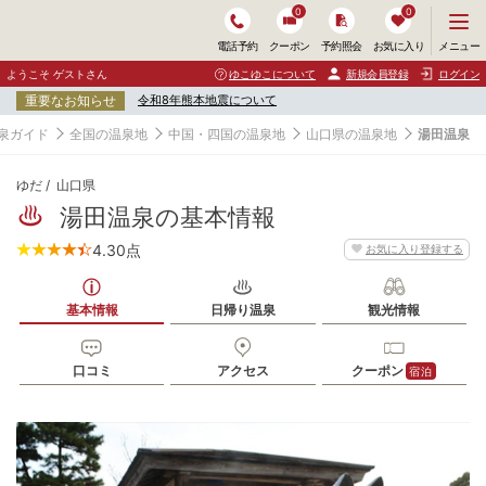
0
0
メ
メニュー
電話予約
クーポン
予約照会
お気に入り
ニ
ュ
ようこそ ゲストさん
ゆこゆこについて
新規会員登録
ログイン
ー
重要なお知らせ
令和8年熊本地震について
を
開
泉ガイド
全国の温泉地
中国・四国の温泉地
山口県の温泉地
湯田温泉
く
ゆだ
山口県
湯田温泉の基本情報
4.30
点
お気に入り登録する
基本情報
日帰り温泉
観光情報
口コミ
アクセス
クーポン
宿泊