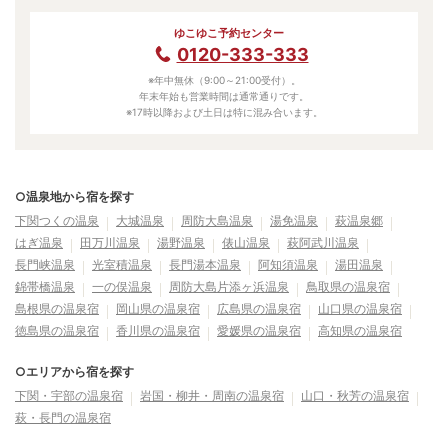
ゆこゆこ予約センター
0120-333-333
※年中無休（9:00～21:00受付）。
年末年始も営業時間は通常通りです。
※17時以降および土日は特に混み合います。
○温泉地から宿を探す
下関つくの温泉
大城温泉
周防大島温泉
湯免温泉
萩温泉郷
はぎ温泉
田万川温泉
湯野温泉
俵山温泉
萩阿武川温泉
長門峡温泉
光室積温泉
長門湯本温泉
阿知須温泉
湯田温泉
錦帯橋温泉
一の俣温泉
周防大島片添ヶ浜温泉
鳥取県の温泉宿
島根県の温泉宿
岡山県の温泉宿
広島県の温泉宿
山口県の温泉宿
徳島県の温泉宿
香川県の温泉宿
愛媛県の温泉宿
高知県の温泉宿
○エリアから宿を探す
下関・宇部の温泉宿
岩国・柳井・周南の温泉宿
山口・秋芳の温泉宿
萩・長門の温泉宿