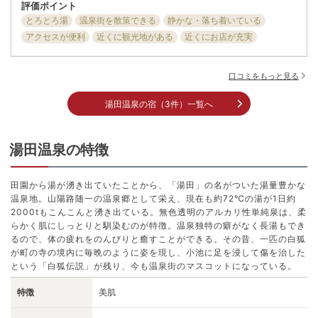
評価ポイント
とろとろ湯
温泉街を散策できる
静かな・落ち着いている
アクセスが便利
近くに観光地がある
近くにお店が充実
口コミをもっと見る
湯田温泉の宿（3件）一覧へ
湯田温泉の特徴
田園から湯が湧き出ていたことから、「湯田」の名がついた湯量豊かな
温泉地。山陽路随一の温泉郷として栄え、現在も約72℃の湯が1日約
2000tもこんこんと湧き出ている。無色透明のアルカリ性単純泉は、柔
らかく肌にしっとりと馴染むのが特徴。温泉独特の癖がなく長湯もでき
るので、体の疲れをのんびりと癒すことができる。その昔、一匹の白狐
が町の寺の境内に毎晩のように姿を現し、小池に足を浸して傷を治した
という「白狐伝説」が残り、今も温泉街のマスコットになっている。
特徴
美肌