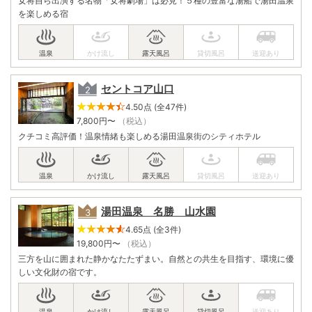
女将自ら出演する名物「女将劇場」は必見！５種の豊富な湯船で湯田温泉
を楽しめる宿
セントコア山口
4.50点 (全47件)
7,800
円〜
（税込）
クチコミ高評価！温泉情緒も楽しめる湯田温泉街のシティホテル
湯田温泉 名勝 山水園
4.65点 (全3件)
19,800
円〜
（税込）
三方を山に囲まれた静かなたたずまい。自然との共生を目指す、環境に優
しい文化財の宿です。