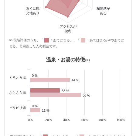
近くに観
秘湯感が
光地あり
ある
アクセスが
便利
※5段階評価のうち、「
：あてはまる」、「
：あてはまる/ややあては
まる」と回答した人の割合です。
温泉・お湯の特徴
(※)
0 %
0 %
とろとろ湯
44 %
44 %
33 %
33 %
さらさら湯
56 %
56 %
0 %
0 %
ピリピリ湯
11 %
11 %
0%
20%
40%
60%
80%
100%