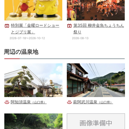
特別展「金曜ロードショー
第35回 柳井金魚ちょうちん
とジブリ展」
祭り
2026-07-18〜2026-10-12
2026-08-13
周辺の温泉地
阿知須温泉
萩阿武川温泉
（山口県）
（山口県）