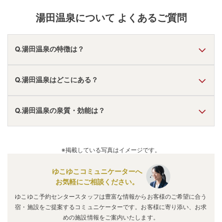
湯田温泉
について よくあるご質問
Q.湯田温泉の特徴は？
A.
温泉・お湯の特徴は
さらさら
しており、温泉地の雰囲気は
Q.湯田温泉はどこにある？
「近くに観光地あり」
と言われています。
湯田温泉
の口コミ情報の詳細は
こちら
。
A.
湯田温泉
は、
山口県山口市湯田温泉
にあります。
Q.湯田温泉の泉質・効能は？
車でお越しの方は、小郡ICから車で約15分。
電車でお越しの方は、湯田温泉駅から徒歩約10分。
湯田温泉
のアクセス情報の詳細は
こちら
。
A.
泉質は
単純温泉
などで、効能は
神経痛、筋肉痛、関節痛、
冷え性
などと言われています。
※掲載している写真はイメージです。
ゆこゆこコミュニケーターへ
お気軽にご相談ください。
ゆこゆこ予約センタースタッフは豊富な情報からお客様のご希望に合う
宿・施設をご提案するコミュニケーターです。お客様に寄り添い、お求
めの施設情報をご案内いたします。