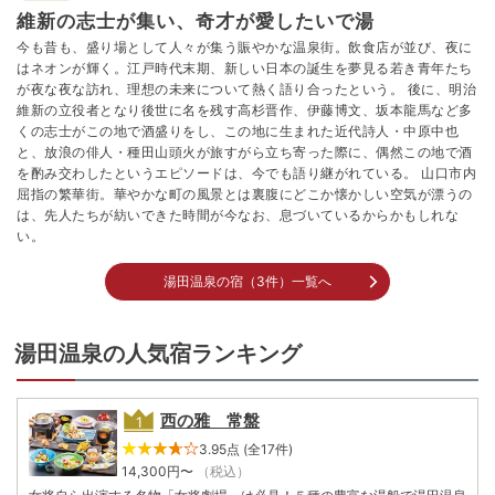
維新の志士が集い、奇才が愛したいで湯
今も昔も、盛り場として人々が集う賑やかな温泉街。飲食店が並び、夜に
はネオンが輝く。江戸時代末期、新しい日本の誕生を夢見る若き青年たち
が夜な夜な訪れ、理想の未来について熱く語り合ったという。 後に、明治
維新の立役者となり後世に名を残す高杉晋作、伊藤博文、坂本龍馬など多
くの志士がこの地で酒盛りをし、この地に生まれた近代詩人・中原中也
と、放浪の俳人・種田山頭火が旅すがら立ち寄った際に、偶然この地で酒
を酌み交わしたというエピソードは、今でも語り継がれている。 山口市内
屈指の繁華街。華やかな町の風景とは裏腹にどこか懐かしい空気が漂うの
は、先人たちが紡いできた時間が今なお、息づいているからかもしれな
い。
湯田温泉の宿（3件）一覧へ
湯田温泉の人気宿ランキング
西の雅 常盤
3.95点 (全17件)
14,300
円〜
（税込）