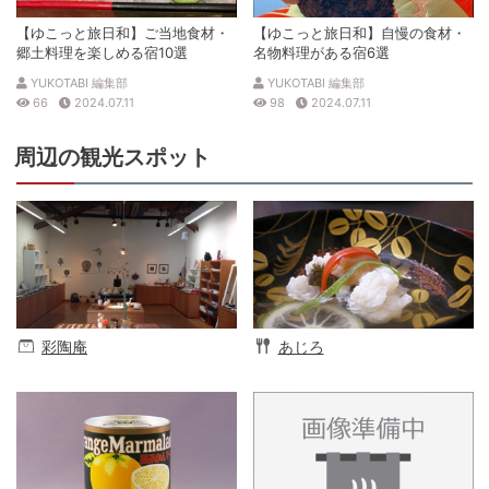
【ゆこっと旅日和】ご当地食材・
【ゆこっと旅日和】自慢の食材・
郷土料理を楽しめる宿10選
名物料理がある宿6選
YUKOTABI 編集部
YUKOTABI 編集部
66
2024.07.11
98
2024.07.11
周辺の観光スポット
彩陶庵
あじろ