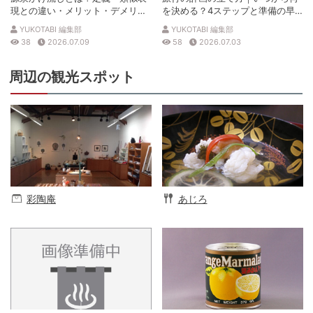
現との違い・メリット・デメリッ
を決める？4ステップと準備の早
トを解説
見表
YUKOTABI 編集部
YUKOTABI 編集部
38
2026.07.09
58
2026.07.03
周辺の観光スポット
彩陶庵
あじろ