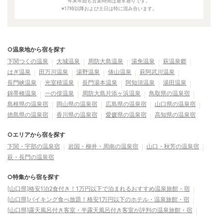
年末年始も営業時間は通常通りです。
※17時以降および土日は特に混み合います。
○温泉地から宿を探す
下関つくの温泉
大城温泉
周防大島温泉
湯免温泉
萩温泉郷
はぎ温泉
田万川温泉
湯野温泉
俵山温泉
萩阿武川温泉
長門峡温泉
光室積温泉
長門湯本温泉
阿知須温泉
湯田温泉
錦帯橋温泉
一の俣温泉
周防大島片添ヶ浜温泉
鳥取県の温泉宿
島根県の温泉宿
岡山県の温泉宿
広島県の温泉宿
山口県の温泉宿
徳島県の温泉宿
香川県の温泉宿
愛媛県の温泉宿
高知県の温泉宿
○エリアから宿を探す
下関・宇部の温泉宿
岩国・柳井・周南の温泉宿
山口・秋芳の温泉宿
萩・長門の温泉宿
○特集から宿を探す
[山口県]格安1泊2食付き！1万円以下で泊まれるおすすめ温泉旅館・宿
[山口県]バイキング食べ放題！格安1万円以下のホテル・温泉旅館・宿
[山口県]露天風呂付き客室・半露天風呂付き客室が評判の温泉旅館・宿