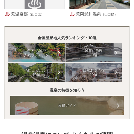
萩温泉郷
萩阿武川温泉
（山口県）
（山口県）
全国温泉地人気ランキング・10選
全国 温泉地
泉質が自慢
人気ランキング
10選
散策が楽しい
自然あふれる
10選
10選
温泉の特徴を知ろう
泉質ガイド