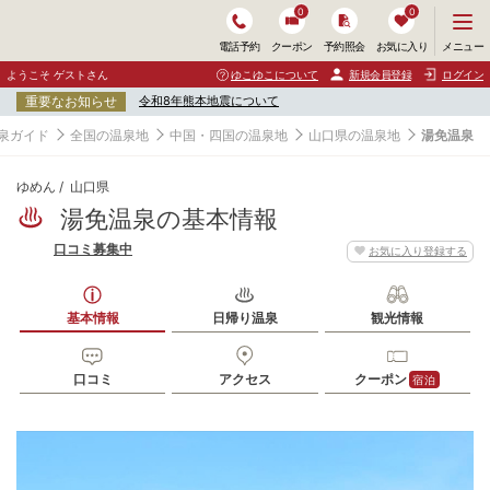
0
0
メ
メニュー
電話予約
クーポン
予約照会
お気に入り
ニ
ュ
ようこそ ゲストさん
ゆこゆこについて
新規会員登録
ログイン
ー
重要なお知らせ
令和8年熊本地震について
を
開
泉ガイド
全国の温泉地
中国・四国の温泉地
山口県の温泉地
湯免温泉
く
ゆめん
山口県
湯免温泉の基本情報
口コミ募集中
お気に入り登録する
基本情報
日帰り温泉
観光情報
口コミ
アクセス
クーポン
宿泊