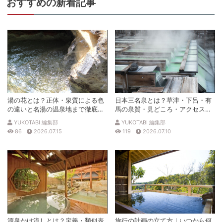
おすすめの新着記事
湯の花とは？正体・泉質による色
日本三名泉とは？草津・下呂・有
の違いと名湯の温泉地まで徹底解
馬の泉質・見どころ・アクセスを
説
徹底解説
YUKOTABI 編集部
YUKOTABI 編集部
86
2026.07.15
119
2026.07.10
源泉かけ流しとは？定義・類似表
旅行の計画の立て方｜いつから何