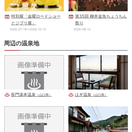
特別展「金曜ロードショー
第35回 柳井金魚ちょうちん
とジブリ展」
祭り
2026-07-18〜2026-10-12
2026-08-13
周辺の温泉地
長門湯本温泉
はぎ温泉
（山口県）
（山口県）