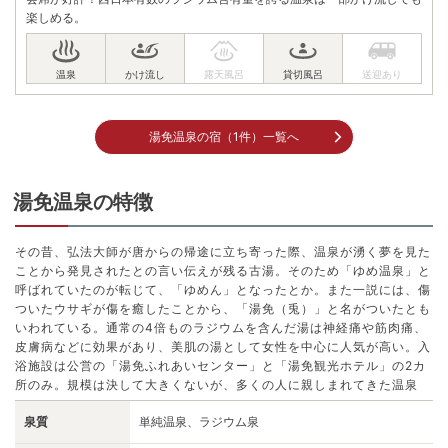
楽しめる。
湯免温泉の宿（1件）一覧へ
湯免温泉の特徴
その昔、弘法大師が唐からの帰途に立ち寄った際、温泉が湧く夢を見た
ことから発見されたとの言い伝えが残る古湯。そのため「ゆめ温泉」と
呼ばれていたのが転じて、「ゆめん」となったとか。また一説には、傷
ついたウサギが傷を癒したことから、「湯免（兎）」と名がついたとも
いわれている。通常の4倍ものラジウムを含んだ湯は神経痛や筋肉痛、
皮膚病などに効果があり、美肌の湯として女性を中心に人気が高い。入
浴施設は公営の「湯免ふれあいセンター」と「湯免観光ホテル」の2カ
所のみ。規模は決して大きくないが、多くの人に親しまれてきた温泉
泉質
単純温泉、ラジウム泉