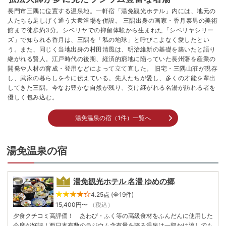
長門市三隅に位置する温泉地。一軒宿「湯免観光ホテル」内には、地元の
人たちも足しげく通う大衆浴場を併設。 三隅出身の画家・香月泰男の美術
館まで徒歩約3分。シベリヤでの抑留体験から生まれた「シベリヤシリー
ズ」で知られる香月は、三隅を「私の地球」と呼びこよなく愛したとい
う。また、同じく当地出身の村田清風は、明治維新の基礎を築いたと語り
継がれる賢人。江戸時代の後期、経済的窮地に陥っていた長州藩を産業の
開発や人材の育成・登用などによって立て直した。 旧宅・三隅山荘が現存
し、武家の暮らしを今に伝えている。先人たちが愛し、多くの才能を輩出
してきた三隅。今なお豊かな自然が残り、受け継がれる名湯が訪れる者を
優しく包み込む。
湯免温泉の宿（1件）一覧へ
湯免温泉の宿
湯免観光ホテル 名湯 ゆめの郷
4.25点 (全19件)
15,400
円〜
（税込）
夕食クチコミ高評価！ あわび・ふく等の高級食材をふんだんに使用した
会席が好評！西日本有数のラジウム含有量を誇る温泉は一部かけ流しでも