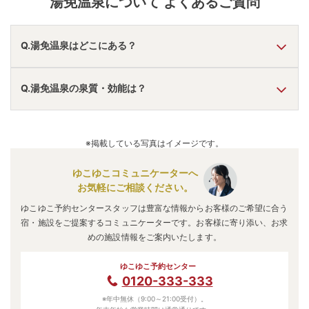
湯免温泉
について よくあるご質問
Q.湯免温泉はどこにある？
A.
湯免温泉
は、
山口県長門市三隅町
にあります。
Q.湯免温泉の泉質・効能は？
車でお越しの方は、三隅ICからすぐ。
電車でお越しの方は、長門三隅駅からタクシー・バスで約
5分。
A.
泉質は
単純温泉、ラジウム泉
などで、効能は
神経痛、筋肉
湯免温泉
のアクセス情報の詳細は
こちら
。
痛、皮膚病
などと言われています。
※掲載している写真はイメージです。
ゆこゆこコミュニケーターへ
お気軽にご相談ください。
ゆこゆこ予約センタースタッフは豊富な情報からお客様のご希望に合う
宿・施設をご提案するコミュニケーターです。お客様に寄り添い、お求
めの施設情報をご案内いたします。
ゆこゆこ予約センター
0120-333-333
※年中無休（9:00～21:00受付）。