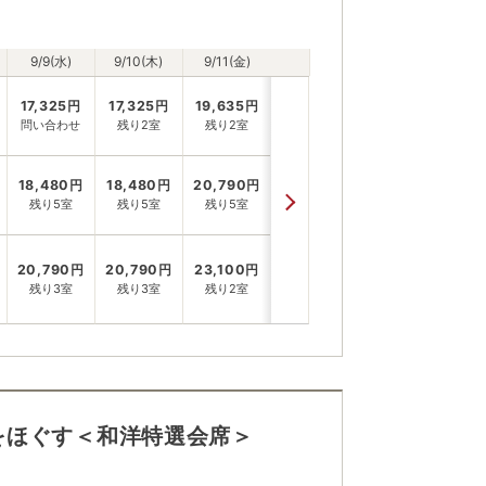
9/9(水)
9/10(木)
9/11(金)
17,325
円
17,325
円
19,635
円
問い合わせ
残り2室
残り2室
18,480
円
18,480
円
20,790
円
残り5室
残り5室
残り5室
20,790
円
20,790
円
23,100
円
残り3室
残り3室
残り2室
をほぐす＜和洋特選会席＞