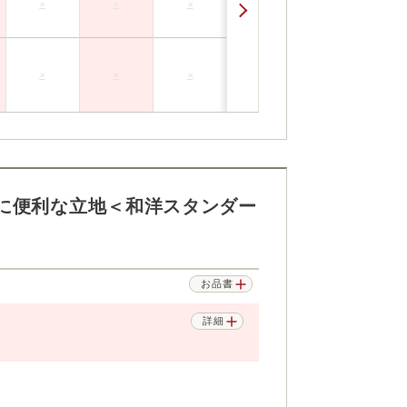
×
×
×
×
×
×
に便利な立地＜和洋スタンダー
お品書
詳細