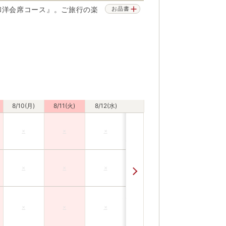
和洋会席コース』。ご旅行の楽
お品書
8/10(月)
8/11(火)
8/12(水)
×
×
×
×
×
×
×
×
×