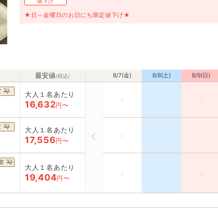
値下げ
★日～金曜日のお日にち限定値下げ★
最安値
8/7(金)
8/8(土)
8/9(日)
(税込)
室
大人１名あたり
×
×
×
16,632
円〜
室
大人１名あたり
×
×
×
17,556
円〜
室
大人１名あたり
×
×
×
19,404
円〜