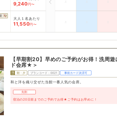
×
×
×
9,240
円〜
室
大人１名あたり
×
×
×
11,550
円〜
【早期割20】早めのご予約がお得！洗周遊
ド会席★＞
朝・夕
プランコード：
0021
事前カード決済可
和と洋を織り交ぜた当館一番人気の会席。
先割
宿泊の20日前までのご予約でお得★ご予約はお早めに！