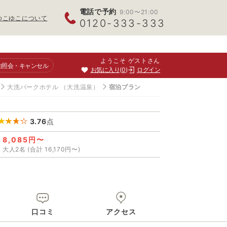
電話で予約
9:00〜21:00
ゆこゆこについて
0120-333-333
ようこそ ゲストさん
約照会
・キャンセル
お気に入り
0
ログイン
大洗パークホテル
（大洗温泉）
宿泊プラン
3.76
点
8,085円〜
大人2名 (合計 16,170円〜)
口コミ
アクセス