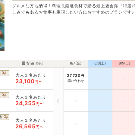
グルメな方も納得！料理長厳選食材で贈る最上級会席『特選
しみでもあるお食事も重視したい方におすすめのプランです♪
最安値
8/7(金)
8/8(土)
8/9(日)
(税込)
室
大人１名あたり
27,720
円
×
×
23,100
問い合わせ
円〜
室
大人１名あたり
×
×
×
24,255
円〜
室
大人１名あたり
×
×
×
26,565
円〜