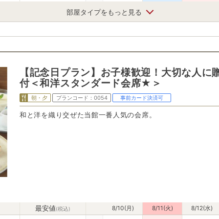
部屋タイプをもっと見る
【記念日プラン】お子様歓迎！大切な人に
付＜和洋スタンダード会席★＞
朝・夕
プランコード：
0054
事前カード決済可
和と洋を織り交ぜた当館一番人気の会席。
最安値
8/10(月)
8/11(火)
8/12(水)
(税込)