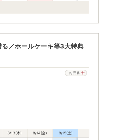
贈る／ホールケーキ等3大特典
お品書
8/13(木)
8/14(金)
8/15(土)