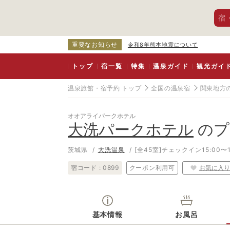
宿
重要なお知らせ
令和8年熊本地震について
トップ
宿一覧
特集
温泉ガイド
観光ガイ
温泉旅館・宿予約 トップ
全国の温泉宿
関東地方
オオアライパークホテル
大洗パークホテル
のプ
茨城県
大洗温泉
[全45室]
チェックイン15:00〜1
宿コード :
0899
クーポン利用可
お気に入り
基本情報
お風呂