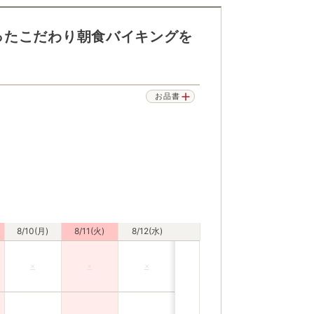
ったこだわり朝食バイキングを
お品書
8/10(月)
8/11(火)
8/12(水)
×
×
×