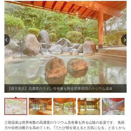
【露天風呂】高濃度のラドン含有量を誇る世界屈指のラジウム温泉
三朝温泉は世界有数の高濃度のラジウム含有量を誇る山陰の名湯です。 免疫
力や自然治癒力を高めてくれ、｢三たび朝を迎えると元気になる」と古くから