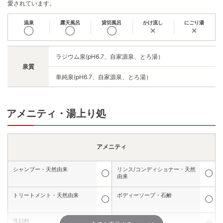
愛されています。
温泉
露天風呂
貸切風呂
かけ流し
にごり湯
◯
◯
◯
✕
✕
ラジウム泉(pH6.7、自家源泉、とろ湯）
泉質
単純泉(pH6.7、自家源泉、とろ湯）
アメニティ・湯上り処
アメニティ
シャンプー・天然由来
リンス/コンディショナー・天然
◯
◯
由来
トリートメント・天然由来
ボディーソープ・石鹸
◯
◯
洗顔料
髭剃り