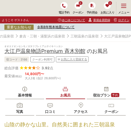
0
0
メ
メニュー
電話予約
クーポン
予約照会
お気に入り
ニ
ュ
ようこそ ゲストさん
ゆこゆこについて
新規会員登録
ログイン
ー
重要なお知らせ
令和8年熊本地震について
を
開
の温泉宿
倉吉・三朝・湯梨浜の温泉宿
三朝温泉の温泉宿
大江戸温泉物語Pr
く
オオエドオンセンモノガタリプレミアムサイキベッカン
大江戸温泉物語Premium 斉木別館
のお風呂
お気に入り登録する
宿コード :
3166
クーポン利用可
3.92
点
総合評価
14,800円〜
最安値
(税込)
大人2名 (合計 29,600円〜)
基本情報
お風呂
宿泊プラン
予約
写真
口コミ
アクセス
クーポン
山陰の静かな山里。自然美に囲まれた三朝温泉