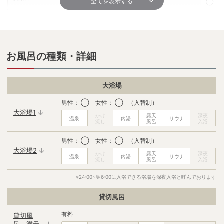
全てを表示する
◯
◯
シェービングクリーム
化粧水
✕
◯
保湿液・乳液
メイク落とし
お風呂の種類・詳細
◯
◯
シャワーキャップ
コットン
◯
◯
大浴場
ボディークリーム
ドライヤー
男性： ◯ 女性： ◯ （入替制）
✕
◯
大浴場1
ブラシ
綿棒
◯
◯
男性： ◯ 女性： ◯ （入替制）
大浴場2
歯ブラシ
フェイスタオル
◯
✕
※24:00~翌6:00に入浴できる浴場を深夜入浴と呼んでおります
バスタオル
飲み物サービス
✕
✕
貸切風呂
ベビーベッド
◯
有料
貸切風