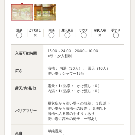
温泉
かけ流し
内湯
露天風呂
サウナ
深夜入浴
手すり
◯
✕
◯
◯
◯
✕
◯
15:00～24:00、26:00～10:00
入浴可能時間
※朝・夕入替制
浴槽： 内湯（30人） 、 露天（10人）
広さ
洗い場：シャワー15台
露天：1 ( 温泉：1 かけ流し：0 )
露天/内湯/他
内湯：1 ( 温泉：1 かけ流し：0 )
脱衣所から洗い場への段差： ３段以下
洗い場から浴槽への段差： ３段以下
バリアフリー
浴槽へ入る際の手すり：あり
洗い場に高めの椅子：一部あり
単純温泉
泉質