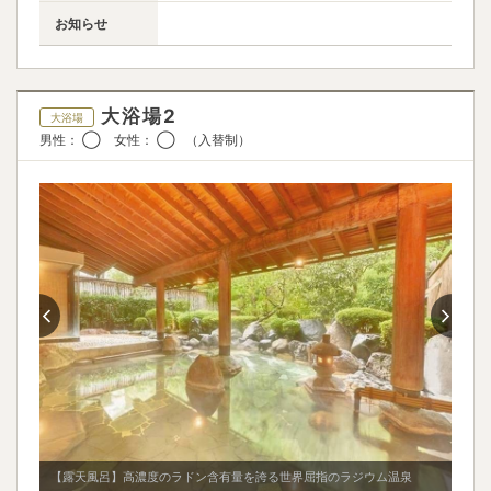
お知らせ
大浴場2
大浴場
男性： ◯ 女性： ◯ （入替制）
【露天風呂】高濃度のラドン含有量を誇る世界屈指のラジウム温泉
【大