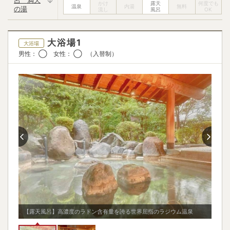
呂 満天
の湯
湯上り処
大浴場1
大浴場
飲み物
アイス
◯
✕
男性： ◯ 女性： ◯ （入替制）
マッサージ機
テレビ・雑誌・新聞
◯
✕
畳
✕
【露天風呂】高濃度のラドン含有量を誇る世界屈指のラジウム温泉
【大