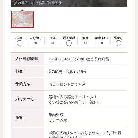
貸切風呂 さつき苑「満天の湯」
温泉
かけ流し
内湯
露天風呂
無料
何度もOK
手すり
◯
✕
✕
◯
✕
✕
◯
入浴可能時間
15:00～24:00（23:00まで予約可能）
料金
2,750円（税込）/45分
予約方法
当日フロントにて申込
浴槽へ入る際の手すり：あり
バリアフリー
洗い場に高めの椅子：一部あり
単純温泉
泉質
ラジウム泉
※事前予約は承っておりません。ご利用当日
の受付けになります