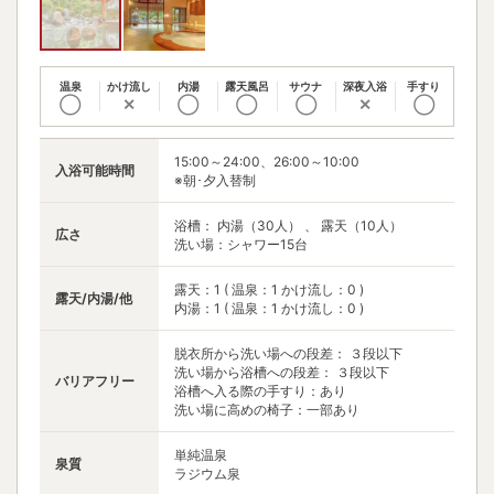
温泉
かけ流し
内湯
露天風呂
サウナ
深夜入浴
手すり
◯
✕
◯
◯
◯
✕
◯
15:00～24:00、26:00～10:00
入浴可能時間
※朝･夕入替制
浴槽： 内湯（30人） 、 露天（10人）
広さ
洗い場：シャワー15台
露天：1 ( 温泉：1 かけ流し：0 )
露天/内湯/他
内湯：1 ( 温泉：1 かけ流し：0 )
脱衣所から洗い場への段差： ３段以下
洗い場から浴槽への段差： ３段以下
バリアフリー
浴槽へ入る際の手すり：あり
洗い場に高めの椅子：一部あり
単純温泉
泉質
ラジウム泉