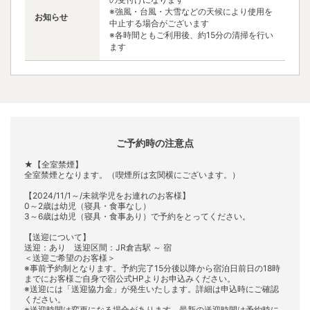
※強風・台風・大雪などの天候により使用を
お知らせ
中止する場合がございます
※各時間ともご利用後、約15分の清掃を行い
ます
ご予約時の注意点
★【全室禁煙】
全室禁煙となります。（喫煙所は玄関横にございます。）
【2024/11/1～/未就学児をお連れのお客様】
0～2歳は幼児（寝具・食事なし）
3～6歳は幼児（寝具・食事あり）で予約をとってください。
【送迎について】
送迎：あり 送迎区間：JR倉吉駅 ～ 宿
＜送迎ご希望のお客様＞
※事前予約制となります。予約完了15分後以降から宿泊日前日の18時
までにお客様ご自身で宿公式HPよりお申込みください。
※送迎には「送迎協力金」が発生いたします。詳細は申込時にご確認
ください。
※送迎時間は変更になる場合があります。最新の送迎時間は予約時に