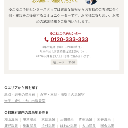
お気軽にご相談ください。
ゆこゆこ予約センタースタッフは豊富な情報からお客様のご希望に合う
宿・施設をご提案するコミュニケーターです。お客様に寄り添い、お求
めの施設情報をご案内いたします。
ゆこゆこ予約センター
0120-333-333
※年中無休（9:00～21:00受付）。
年末年始も営業時間は通常通りです。
※17時以降および土日は特に混み合います。
宿コード：
3166
○エリアから宿を探す
鳥取・岩美の温泉宿
倉吉・三朝・湯梨浜の温泉宿
米子・皆生・大山の温泉宿
○都道府県内の温泉地を見る
湖山温泉
境港温泉
東郷温泉
三朝温泉
皆生温泉
岩井温泉
鹿野温泉
鳥取温泉
浜村温泉
はわい温泉
大山温泉
関金温泉