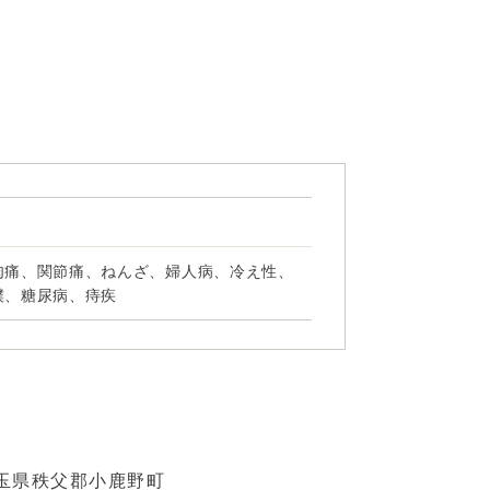
肉痛、関節痛、ねんざ、婦人病、冷え性、
撲、糖尿病、痔疾
玉県秩父郡小鹿野町