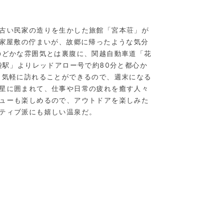
古い民家の造りを生かした旅館「宮本荘」が
農家屋敷の佇まいが、故郷に帰ったような気分
のどかな雰囲気とは裏腹に、関越自動車道「花
袋駅」よりレッドアロー号で約80分と都心か
 気軽に訪れることができるので、週末になる
星に囲まれて、仕事や日常の疲れを癒す人々
ューも楽しめるので、アウトドアを楽しみた
ティブ派にも嬉しい温泉だ。
ーフにした露天風呂
秩父・西谷津温泉／秩父の山間に湧く風情