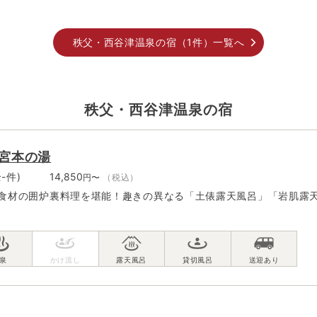
秩父・西谷津温泉の宿（1件）一覧へ
秩父・西谷津温泉の宿
宮本の湯
全-件)
14,850
円〜
（税込）
食材の囲炉裏料理を堪能！趣きの異なる「土俵露天風呂」「岩肌露