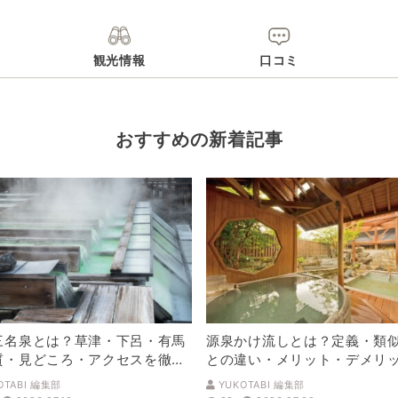
観光情報
口コミ
おすすめの新着記事
三名泉とは？草津・下呂・有馬
源泉かけ流しとは？定義・類
質・見どころ・アクセスを徹底
との違い・メリット・デメリ
解説
OTABI 編集部
YUKOTABI 編集部