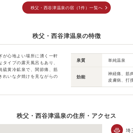
秩父・西谷津温泉の宿（1件）一覧へ
秩父・西谷津温泉の特徴
ぎが心地よい場所に湧く一軒
泉質
単純温泉
なタイプの露天風呂もあり、
純硫黄冷鉱泉で、関節痛、筋
神経痛、筋
きれいな夕焼けを見ながらの
効能
皮膚病、打
秩父・西谷津温泉の住所・アクセス
埼