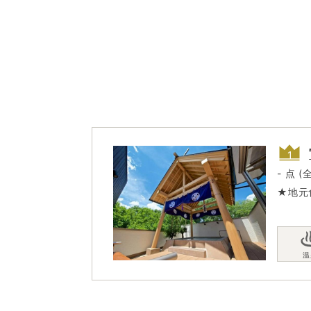
- 点 (
★地元