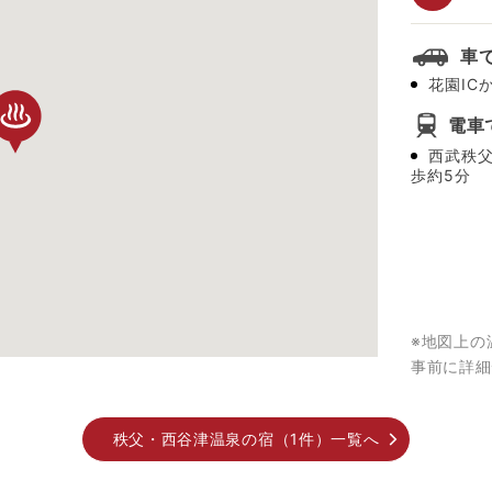
車
花園IC
電車
西武秩
歩約5分
※地図上の
事前に詳細
秩父・西谷津温泉の宿（1件）一覧へ