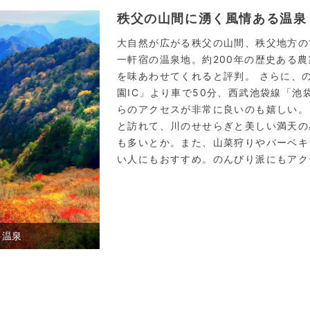
秩父の山間に湧く風情ある温泉
大自然が広がる秩父の山間、秩父地方の
一軒宿の温泉地。約200年の歴史ある
を味あわせてくれると評判。 さらに、
園IC」より車で50分、西武池袋線「池
らのアクセスが非常に良いのも嬉しい。
と訪れて、川のせせらぎと美しい満天の
も多いとか。また、山菜狩りやバーベキ
い人にもおすすめ。のんびり派にもアク
る温泉
宮本の湯／【土俵露天風呂】国技館をモチ