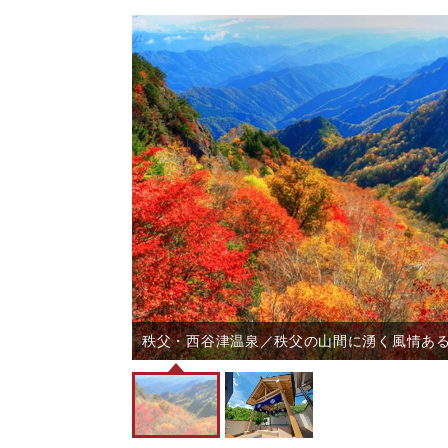
にした露天風呂
秩父・西谷津温泉／秩父の山間に湧く風情あ