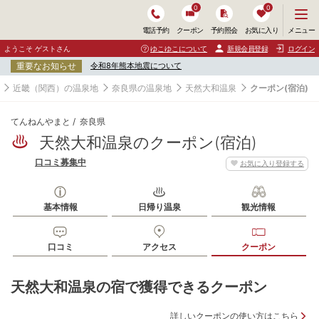
0
0
メ
メニュー
電話予約
クーポン
予約照会
お気に入り
ニ
ュ
ようこそ ゲストさん
ゆこゆこについて
新規会員登録
ログイン
ー
重要なお知らせ
令和8年熊本地震について
を
開
近畿（関西）の温泉地
奈良県の温泉地
天然大和温泉
クーポン(宿泊)
く
てんねんやまと
奈良県
天然大和温泉のクーポン(宿泊)
口コミ募集中
お気に入り登録する
基本情報
日帰り温泉
観光情報
口コミ
アクセス
クーポン
天然大和温泉の宿で獲得できるクーポン
詳しいクーポンの使い方はこちら