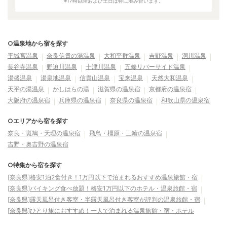
※17時以降および土日は特に混み合います。
○温泉地から宿を探す
平城宮温泉
奈良信貴の湯温泉
大和平群温泉
吉野温泉
洞川温泉
長谷寺温泉
野迫川温泉
十津川温泉
五條リバーサイド温泉
湯盛温泉
湯泉地温泉
信貴山温泉
宝来温泉
天然大和温泉
天平の湯温泉
かしはらの湯
滋賀県の温泉宿
京都府の温泉宿
大阪府の温泉宿
兵庫県の温泉宿
奈良県の温泉宿
和歌山県の温泉宿
○エリアから宿を探す
奈良・斑鳩・天理の温泉宿
飛鳥・橿原・三輪の温泉宿
吉野・奥吉野の温泉宿
○特集から宿を探す
[奈良県]格安1泊2食付き！1万円以下で泊まれるおすすめ温泉旅館・宿
[奈良県]バイキング食べ放題！格安1万円以下のホテル・温泉旅館・宿
[奈良県]露天風呂付き客室・半露天風呂付き客室が評判の温泉旅館・宿
[奈良県]ひとり旅におすすめ！一人で泊まれる温泉旅館・宿・ホテル