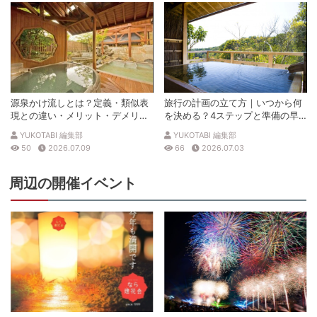
源泉かけ流しとは？定義・類似表
旅行の計画の立て方｜いつから何
現との違い・メリット・デメリッ
を決める？4ステップと準備の早
トを解説
見表
YUKOTABI 編集部
YUKOTABI 編集部
50
2026.07.09
66
2026.07.03
周辺の開催イベント