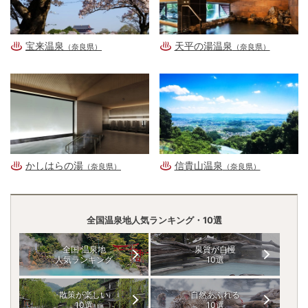
宝来温泉
天平の湯温泉
（奈良県）
（奈良県）
かしはらの湯
信貴山温泉
（奈良県）
（奈良県）
全国温泉地人気ランキング・10選
全国 温泉地
泉質が自慢
人気ランキング
10選
散策が楽しい
自然あふれる
10選
10選