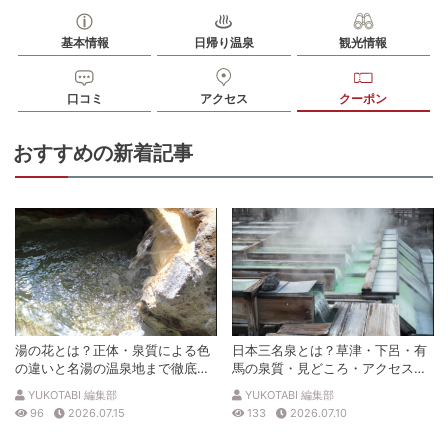
基本情報
日帰り温泉
観光情報
口コミ
アクセス
クーポン
おすすめの新着記事
湯の花とは？正体・泉質による色
日本三名泉とは？草津・下呂・有
の違いと名湯の温泉地まで徹底解
馬の泉質・見どころ・アクセスを
説
徹底解説
YUKOTABI 編集部
YUKOTABI 編集部
96
2026.07.15
133
2026.07.10