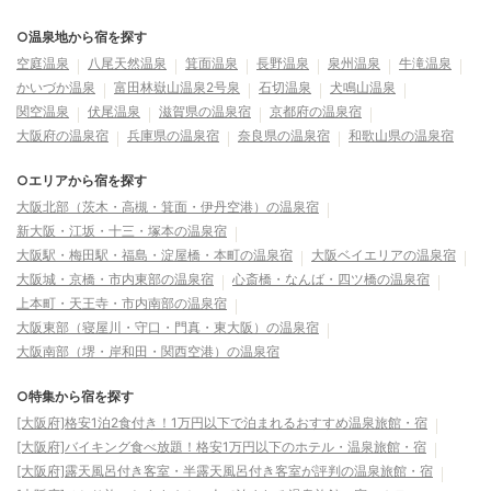
○温泉地から宿を探す
空庭温泉
八尾天然温泉
箕面温泉
長野温泉
泉州温泉
牛滝温泉
かいづか温泉
富田林嶽山温泉2号泉
石切温泉
犬鳴山温泉
関空温泉
伏尾温泉
滋賀県の温泉宿
京都府の温泉宿
大阪府の温泉宿
兵庫県の温泉宿
奈良県の温泉宿
和歌山県の温泉宿
○エリアから宿を探す
大阪北部（茨木・高槻・箕面・伊丹空港）の温泉宿
新大阪・江坂・十三・塚本の温泉宿
大阪駅・梅田駅・福島・淀屋橋・本町の温泉宿
大阪ベイエリアの温泉宿
大阪城・京橋・市内東部の温泉宿
心斎橋・なんば・四ツ橋の温泉宿
上本町・天王寺・市内南部の温泉宿
大阪東部（寝屋川・守口・門真・東大阪）の温泉宿
大阪南部（堺・岸和田・関西空港）の温泉宿
○特集から宿を探す
[大阪府]格安1泊2食付き！1万円以下で泊まれるおすすめ温泉旅館・宿
[大阪府]バイキング食べ放題！格安1万円以下のホテル・温泉旅館・宿
[大阪府]露天風呂付き客室・半露天風呂付き客室が評判の温泉旅館・宿