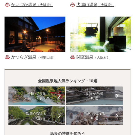
かいづか温泉
犬鳴山温泉
（大阪府）
（大阪府）
かつらぎ温泉
関空温泉
（和歌山県）
（大阪府）
全国温泉地人気ランキング・10選
全国 温泉地
泉質が自慢
人気ランキング
10選
散策が楽しい
自然あふれる
10選
10選
温泉の特徴を知ろう