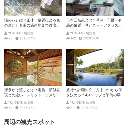
湯の花とは？正体・泉質による色
日本三名泉とは？草津・下呂・有
の違いと名湯の温泉地まで徹底解
馬の泉質・見どころ・アクセスを
説
徹底解説
YUKOTABI 編集部
YUKOTABI 編集部
98
2026.07.15
142
2026.07.10
源泉かけ流しとは？定義・類似表
旅行の計画の立て方｜いつから何
現との違い・メリット・デメリッ
を決める？4ステップと準備の早
トを解説
見表
YUKOTABI 編集部
YUKOTABI 編集部
54
2026.07.09
71
2026.07.03
周辺の観光スポット