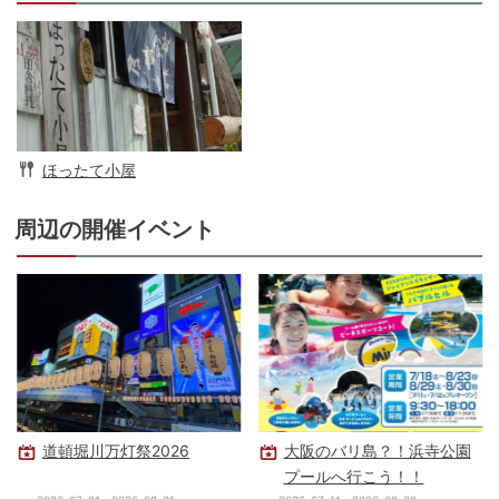
ほったて小屋
周辺の開催イベント
道頓堀川万灯祭2026
大阪のバリ島？！浜寺公園
プールへ行こう！！