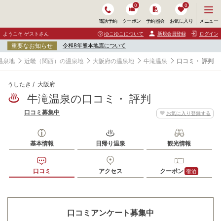
0
0
メ
メニュー
電話予約
クーポン
予約照会
お気に入り
ニ
ュ
ようこそ ゲストさん
ゆこゆこについて
新規会員登録
ログイン
ー
重要なお知らせ
令和8年熊本地震について
を
開
温泉地
近畿（関西）の温泉地
大阪府の温泉地
牛滝温泉
口コミ・ 評判
く
うしたき
大阪府
牛滝温泉の口コミ・ 評判
口コミ募集中
お気に入り登録する
基本情報
日帰り温泉
観光情報
口コミ
アクセス
クーポン
宿泊
口コミアンケート募集中