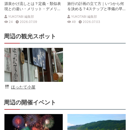
源泉かけ流しとは？定義・類似表
旅行の計画の立て方｜いつから何
現との違い・メリット・デメリッ
を決める？4ステップと準備の早
トを解説
見表
YUKOTABI 編集部
YUKOTABI 編集部
24
2026.07.09
49
2026.07.03
周辺の観光スポット
ほったて小屋
周辺の開催イベント