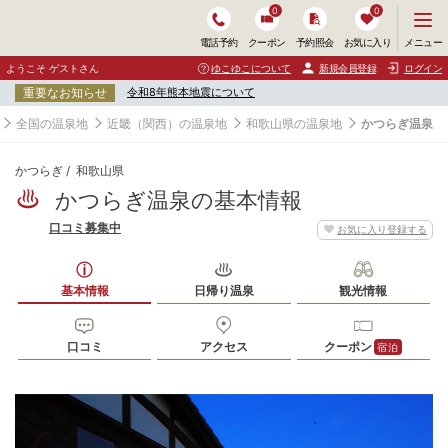
0
0
メ
メニュー
電話予約
クーポン
予約照会
お気に入り
ニ
ュ
ようこそ ゲストさん
ゆこゆこについて
新規会員登録
ログイン
ー
重要なお知らせ
令和8年熊本地震について
を
開
全国の温泉地
近畿（関西）の温泉地
和歌山県の温泉地
かつらぎ温泉
く
かつらぎ
和歌山県
かつらぎ温泉の基本情報
口コミ募集中
お気に入り登録する
基本情報
日帰り温泉
観光情報
口コミ
アクセス
クーポン
宿泊