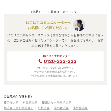
かつらぎ温泉
のアクセス情報の詳細は
こちら
。
A.
泉質は
炭酸水素塩泉、塩化物泉
などで、効能は
神経痛、筋
肉痛、肩こり、腰痛、関節痛、疲労、婦人病、冷え性、皮
※掲載している写真はイメージです。
膚病、打撲、痔疾
などと言われています。
ゆこゆこコミュニケーターへ
お気軽にご相談ください。
ゆこゆこ予約センタースタッフは豊富な情報からお客様のご希望に合う
宿・施設をご提案するコミュニケーターです。お客様に寄り添い、お求
めの施設情報をご案内いたします。
ゆこゆこ予約センター
0120-333-333
※年中無休（9:00～21:00受付）。
年末年始も営業時間は通常通りです。
※17時以降および土日は特に混み合います。
○温泉地から宿を探す
藤乃湯温泉
有田川温泉
紀州みなべ千里浜温泉
椿温泉（南紀椿温泉）
紀州温泉
湯の峰温泉
小阪屋温泉