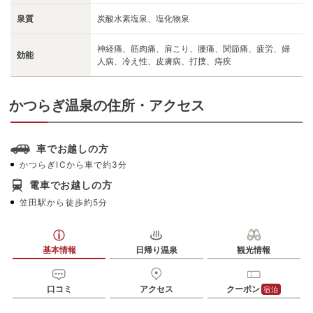
泉質
炭酸水素塩泉、塩化物泉
神経痛、筋肉痛、肩こり、腰痛、関節痛、疲労、婦
効能
人病、冷え性、皮膚病、打撲、痔疾
かつらぎ温泉の住所・アクセス
車でお越しの方
かつらぎICから車で約3分
電車でお越しの方
笠田駅から徒歩約5分
基本情報
日帰り温泉
観光情報
口コミ
アクセス
クーポン
宿泊