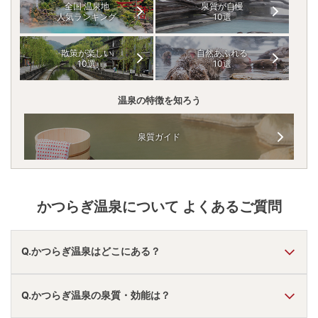
全国 温泉地
泉質が自慢
人気ランキング
10選
散策が楽しい
自然あふれる
10選
10選
温泉の特徴を知ろう
泉質ガイド
かつらぎ温泉
について よくあるご質問
Q.かつらぎ温泉はどこにある？
A.
かつらぎ温泉
は、
和歌山県伊都郡かつらぎ町
にあります。
Q.かつらぎ温泉の泉質・効能は？
車でお越しの方は、かつらぎICから車で約3分。
電車でお越しの方は、笠田駅から徒歩約5分。