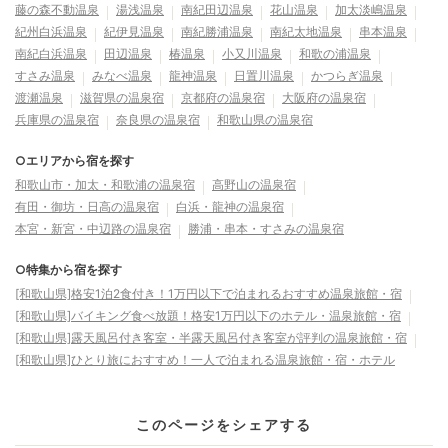
藤の森不動温泉
湯浅温泉
南紀田辺温泉
花山温泉
加太淡嶋温泉
紀州白浜温泉
紀伊見温泉
南紀勝浦温泉
南紀太地温泉
串本温泉
南紀白浜温泉
田辺温泉
椿温泉
小又川温泉
和歌の浦温泉
すさみ温泉
みなべ温泉
龍神温泉
日置川温泉
かつらぎ温泉
渡瀬温泉
滋賀県の温泉宿
京都府の温泉宿
大阪府の温泉宿
兵庫県の温泉宿
奈良県の温泉宿
和歌山県の温泉宿
○エリアから宿を探す
和歌山市・加太・和歌浦の温泉宿
高野山の温泉宿
有田・御坊・日高の温泉宿
白浜・龍神の温泉宿
本宮・新宮・中辺路の温泉宿
勝浦・串本・すさみの温泉宿
○特集から宿を探す
[和歌山県]格安1泊2食付き！1万円以下で泊まれるおすすめ温泉旅館・宿
[和歌山県]バイキング食べ放題！格安1万円以下のホテル・温泉旅館・宿
[和歌山県]露天風呂付き客室・半露天風呂付き客室が評判の温泉旅館・宿
[和歌山県]ひとり旅におすすめ！一人で泊まれる温泉旅館・宿・ホテル
このページをシェアする