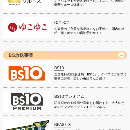
ジャパネットが磨き上げたおもてなしで、感動の
豪華クルーズ体験を。
ゆこゆこ
お客様の『良質な温泉旅』をお手伝い。国内の旅
館・宿・ホテルの宿泊予約サイト
BS放送事業
BS10
全国無料のBS放送局『BS10』。クイズにゴルフに
映画に麻雀、楽しい番組てんこ盛り！
BS10プレミアム
語り継がれる映画や音楽をお届けする、大人のた
めのエンタテインメントチャンネル
BEAST X