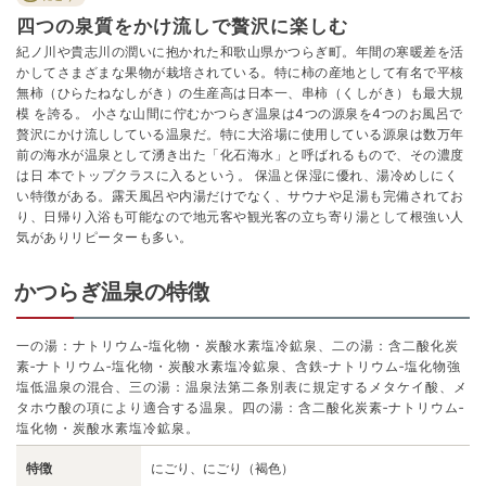
四つの泉質をかけ流しで贅沢に楽しむ
紀ノ川や貴志川の潤いに抱かれた和歌山県かつらぎ町。年間の寒暖差を活
かしてさまざまな果物が栽培されている。特に柿の産地として有名で平核
無柿（ひらたねなしがき）の生産高は日本一、串柿（くしがき）も最大規
模 を誇る。 小さな山間に佇むかつらぎ温泉は4つの源泉を4つのお風呂で
贅沢にかけ流ししている温泉だ。特に大浴場に使用している源泉は数万年
前の海水が温泉として湧き出た「化石海水」と呼ばれるもので、その濃度
は日 本でトップクラスに入るという。 保温と保湿に優れ、湯冷めしにく
い特徴がある。露天風呂や内湯だけでなく、サウナや足湯も完備されてお
り、日帰り入浴も可能なので地元客や観光客の立ち寄り湯として根強い人
気がありリピーターも多い。
かつらぎ温泉の特徴
一の湯：ナトリウム‐塩化物・炭酸水素塩冷鉱泉、二の湯：含二酸化炭
素‐ナトリウム‐塩化物・炭酸水素塩冷鉱泉、含鉄‐ナトリウム‐塩化物強
塩低温泉の混合、三の湯：温泉法第二条別表に規定するメタケイ酸、メ
タホウ酸の項により適合する温泉。四の湯：含二酸化炭素‐ナトリウム‐
塩化物・炭酸水素塩冷鉱泉。
特徴
にごり、にごり（褐色）