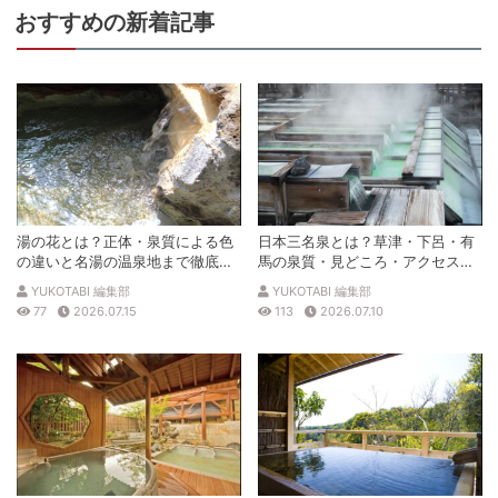
おすすめの新着記事
湯の花とは？正体・泉質による色
日本三名泉とは？草津・下呂・有
の違いと名湯の温泉地まで徹底解
馬の泉質・見どころ・アクセスを
説
徹底解説
YUKOTABI 編集部
YUKOTABI 編集部
77
2026.07.15
113
2026.07.10