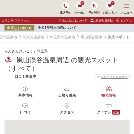
0
0
メ
メニュー
電話予約
クーポン
予約照会
お気に入り
ニ
ュ
ようこそ ゲストさん
ゆこゆこについて
新規会員登録
ログイン
ー
重要なお知らせ
令和8年熊本地震について
を
開
国の温泉地
関東の温泉地
埼玉県の温泉地
嵐山渓谷温泉
観光スポット
く
らんざんけいこく
埼玉県
嵐山渓谷温泉周辺 の観光スポット
（すべて）
口コミ募集中
お気に入り登録する
基本情報
日帰り温泉
観光情報
口コミ
アクセス
クーポン
宿泊