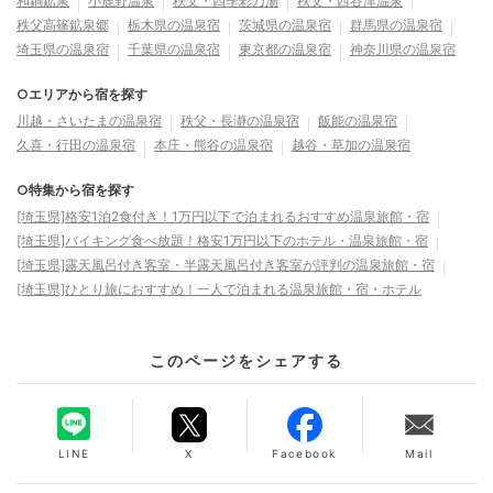
和銅鉱泉
小鹿野温泉
秩父・四季彩乃湯
秩父・西谷津温泉
秩父高篠鉱泉郷
栃木県の温泉宿
茨城県の温泉宿
群馬県の温泉宿
埼玉県の温泉宿
千葉県の温泉宿
東京都の温泉宿
神奈川県の温泉宿
○エリアから宿を探す
川越・さいたまの温泉宿
秩父・長瀞の温泉宿
飯能の温泉宿
久喜・行田の温泉宿
本庄・熊谷の温泉宿
越谷・草加の温泉宿
○特集から宿を探す
[埼玉県]格安1泊2食付き！1万円以下で泊まれるおすすめ温泉旅館・宿
[埼玉県]バイキング食べ放題！格安1万円以下のホテル・温泉旅館・宿
[埼玉県]露天風呂付き客室・半露天風呂付き客室が評判の温泉旅館・宿
[埼玉県]ひとり旅におすすめ！一人で泊まれる温泉旅館・宿・ホテル
このページをシェアする
LINE
X
Facebook
Mail