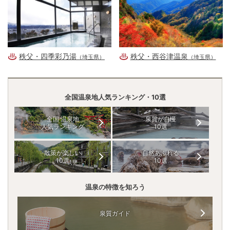
秩父・四季彩乃湯
秩父・西谷津温泉
（埼玉県）
（埼玉県）
全国温泉地人気ランキング・10選
全国 温泉地
泉質が自慢
人気ランキング
10選
散策が楽しい
自然あふれる
10選
10選
温泉の特徴を知ろう
泉質ガイド