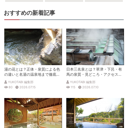
おすすめの新着記事
湯の花とは？正体・泉質による色
日本三名泉とは？草津・下呂・有
の違いと名湯の温泉地まで徹底解
馬の泉質・見どころ・アクセスを
説
徹底解説
YUKOTABI 編集部
YUKOTABI 編集部
80
2026.07.15
115
2026.07.10