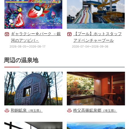
ギャラクシー☆パーク －銀
【プール】ホットスタッフ
河のアソビバ－
アドベンチャープール
2026-08-05〜2026-08-17
2026-07-04〜2026-09-06
周辺の温泉地
和銅鉱泉
秩父高篠鉱泉郷
（埼玉県）
（埼玉県）