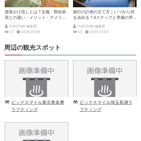
源泉かけ流しとは？定義・類似表
旅行の計画の立て方｜いつから何
現との違い・メリット・デメリッ
を決める？4ステップと準備の早
トを解説
見表
YUKOTABI 編集部
YUKOTABI 編集部
27
2026.07.09
53
2026.07.03
周辺の観光スポット
ビックスマイル東京奥多摩
ビックスマイル埼玉長瀞ラ
ラフティング
フティング