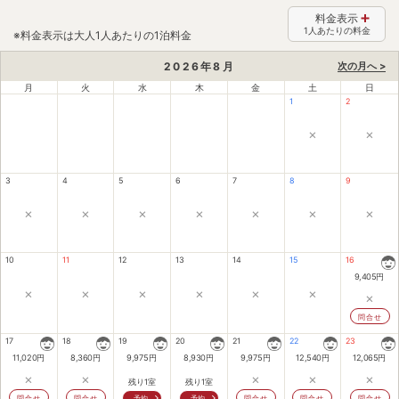
料金表示
1人あたりの料金
※料金表示は大人1人あたりの1泊料金
2026
年
8
月
次の月へ >
月
火
水
木
金
土
日
1
2
×
×
3
4
5
6
7
8
9
×
×
×
×
×
×
×
10
11
12
13
14
15
16
9,405
円
×
×
×
×
×
×
×
問合せ
17
18
19
20
21
22
23
11,020
円
8,360
円
9,975
円
8,930
円
9,975
円
12,540
円
12,065
円
×
×
×
×
×
残り1室
残り1室
問合せ
問合せ
予約
予約
問合せ
問合せ
問合せ