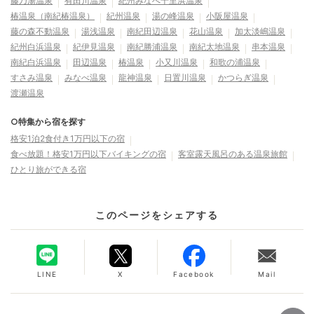
藤乃湯温泉
有田川温泉
紀州みなべ千里浜温泉
椿温泉（南紀椿温泉）
紀州温泉
湯の峰温泉
小阪屋温泉
藤の森不動温泉
湯浅温泉
南紀田辺温泉
花山温泉
加太淡嶋温泉
紀州白浜温泉
紀伊見温泉
南紀勝浦温泉
南紀太地温泉
串本温泉
南紀白浜温泉
田辺温泉
椿温泉
小又川温泉
和歌の浦温泉
すさみ温泉
みなべ温泉
龍神温泉
日置川温泉
かつらぎ温泉
渡瀬温泉
○特集から宿を探す
格安1泊2食付き1万円以下の宿
食べ放題！格安1万円以下バイキングの宿
客室露天風呂のある温泉旅館
ひとり旅ができる宿
このページをシェアする
LINE
X
Facebook
Mail