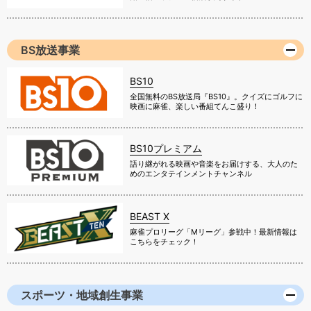
BS放送事業
BS10
全国無料のBS放送局『BS10』。クイズにゴルフに
映画に麻雀、楽しい番組てんこ盛り！
BS10プレミアム
語り継がれる映画や音楽をお届けする、大人のた
めのエンタテインメントチャンネル
BEAST X
麻雀プロリーグ「Mリーグ」参戦中！最新情報は
こちらをチェック！
スポーツ・地域創生事業