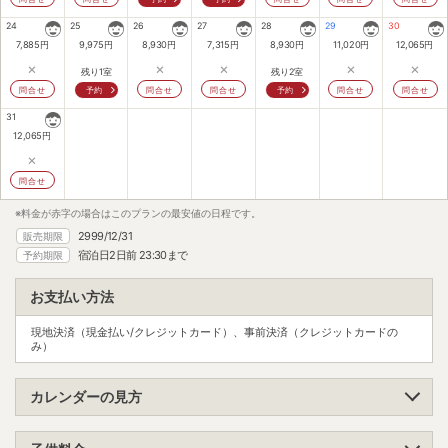
24
25
26
27
28
29
30
7,885
円
9,975
円
8,930
円
7,315
円
8,930
円
11,020
円
12,065
円
×
×
×
×
×
残り1室
残り2室
問合せ
予約
問合せ
問合せ
予約
問合せ
問合せ
31
12,065
円
×
問合せ
※料金が赤字の場合はこのプランの最安値の日程です。
2999/12/31
販売期限
宿泊日2日前 23:30まで
予約期限
お支払い方法
現地決済（現金払い/クレジットカード）、事前決済（クレジットカードの
み）
カレンダーの見方