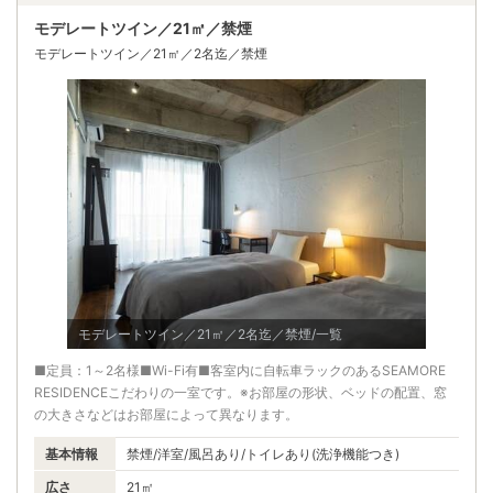
モデレートツイン／21㎡／禁煙
モデレートツイン／21㎡／2名迄／禁煙
モデレートツイン／21㎡／2名迄／禁煙/一覧
■定員：1～2名様■Wi-Fi有■客室内に自転車ラックのあるSEAMORE
RESIDENCEこだわりの一室です。※お部屋の形状、ベッドの配置、窓
の大きさなどはお部屋によって異なります。
基本情報
禁煙/洋室/風呂あり/トイレあり(洗浄機能つき)
広さ
21㎡