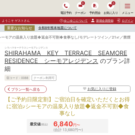
0
0
メ
メニュー
電話予約
クーポン
予約照会
お気に入り
ニ
ュ
ようこそ ゲストさん
ゆこゆこについて
新規会員登録
ログイン
ー
重要なお知らせ
令和8年熊本地震について
を
開
シーモアの温泉入り放題◆返金不可割◆食事なし/モデレートツイン／21㎡／禁煙
く
シラハマキーテラスシーモアレジデンス
SHIRAHAMA KEY TERRACE SEAMORE
RESIDENCE シーモアレジデンス
のプラン詳
細
宿コード :
0088
クーポン利用可
お気に入りに登録
プラン一覧へ戻る
【ご予約日限定割】ご宿泊日を確定いただくとお得
に宿泊♪シーモアの温泉入り放題◆返金不可割◆食
事なし
6,840
最安値
(税込)
円〜
(合計 13,680円〜)