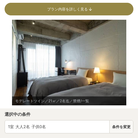
プラン内容を詳しく見る
モデレートツイン／21㎡／2名迄／禁煙/一覧
選択中の条件
1
室 大人
2
名 子供
0
名
条件を変更