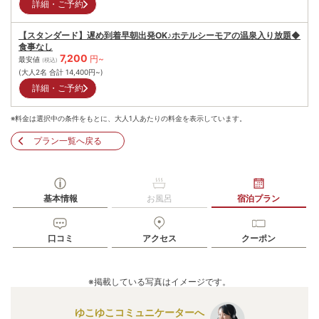
詳細・ご予約
【スタンダード】遅め到着早朝出発OK♪ホテルシーモアの温泉入り放題◆
食事なし
7,200
円~
最安値
(税込)
(大人2名 合計
14,400
円~)
詳細・ご予約
※料金は選択中の条件をもとに、大人1人あたりの料金を表示しています。
プラン一覧へ戻る
基本情報
お風呂
宿泊プラン
口コミ
アクセス
クーポン
※掲載している写真はイメージです。
ゆこゆこコミュニケーターへ