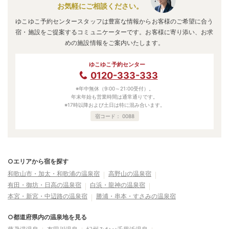
お気軽にご相談ください。
ゆこゆこ予約センタースタッフは豊富な情報からお客様のご希望に合う
宿・施設をご提案するコミュニケーターです。お客様に寄り添い、お求
めの施設情報をご案内いたします。
ゆこゆこ予約センター
0120-333-333
※年中無休（9:00～21:00受付）。
年末年始も営業時間は通常通りです。
※17時以降および土日は特に混み合います。
宿コード：
0088
○エリアから宿を探す
和歌山市・加太・和歌浦の温泉宿
高野山の温泉宿
有田・御坊・日高の温泉宿
白浜・龍神の温泉宿
本宮・新宮・中辺路の温泉宿
勝浦・串本・すさみの温泉宿
○都道府県内の温泉地を見る