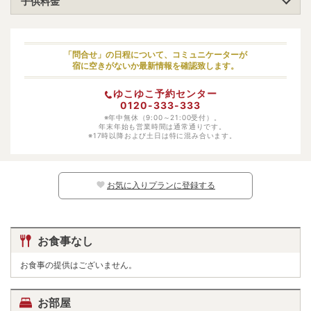
子供料金
小学生（高学年）
大人料金の70%
小学生（低学年）
大人料金の70%
「問合せ」の日程について、コミュニケーターが
宿に空きがないか最新情報を確認致します。
幼児（寝具・食事あり）
受け入れ不可
ゆこゆこ予約センター
幼児（寝具あり）
大人料金の70%
0120-333-333
幼児（食事あり）
※年中無休（9:00～21:00受付）。
受け入れ不可
年末年始も営業時間は通常通りです。
※17時以降および土日は特に混み合います。
幼児（寝具・食事なし）
大人料金の50%
※日別の料金については、カレンダー上の
マークよりご確認ください。マークのな
い日程ではお子様はご予約いただけません。
お気に入りプランに登録する
お食事なし
お食事の提供はございません。
お部屋