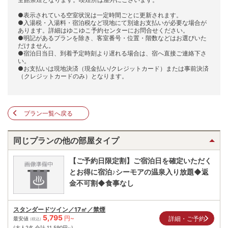
●表示されている空室状況は一定時間ごとに更新されます。
●入湯税・入湯料・宿泊税など現地にて別途お支払いが必要な場合が
あります。詳細はゆこゆこ予約センターにお問合せください。
●明記があるプランを除き、客室番号・位置・階数などはお選びいた
だけません。
●宿泊日当日、到着予定時刻より遅れる場合は、宿へ直接ご連絡下さ
い。
●お支払いは現地決済（現金払い/クレジットカード）または事前決済
（クレジットカードのみ）となります。
プラン一覧へ戻る
同じプランの他の部屋タイプ
【ご予約日限定割】ご宿泊日を確定いただく
とお得に宿泊♪シーモアの温泉入り放題◆返
金不可割◆食事なし
スタンダードツイン／17㎡／禁煙
5,795
円~
詳細・ご予約
最安値
(税込)
(大人2名 合計
11,590
円~)