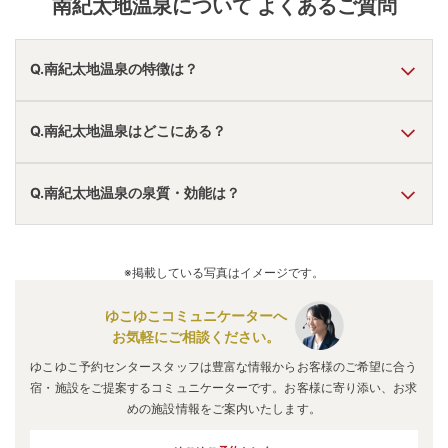
南紀太地温泉
について よくあるご質問
Q.南紀太地温泉の特徴は？
A.
温泉・お湯の特徴は
さらさら
しており、温泉地の雰囲気は
Q.南紀太地温泉はどこにある？
「静か・落ち着いた」「近くに観光地あり」
と言われてい
ます。
南紀太地温泉
の口コミ情報の詳細は
こちら
。
A.
南紀太地温泉
は、
和歌山県東牟婁郡太地町太地
にありま
Q.南紀太地温泉の泉質・効能は？
す。
車でお越しの方は、すさみ南ICから車で約60分。
電車でお越しの方は、太地駅からバスで約5分。
A.
泉質は
塩化物泉
などで、効能は
リウマチ、婦人病、胃腸
南紀太地温泉
のアクセス情報の詳細は
こちら
。
病、皮膚病、不妊症、便秘
などと言われています。
※掲載している写真はイメージです。
ゆこゆこコミュニケーターへ
お気軽にご相談ください。
ゆこゆこ予約センタースタッフは豊富な情報からお客様のご希望に合う
宿・施設をご提案するコミュニケーターです。お客様に寄り添い、お求
めの施設情報をご案内いたします。