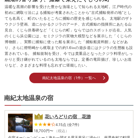
温暖な黒潮の影響を受けた豊かな漁場として知られる太地町。江戸時代の
初めに網取り法による捕鯨が考案されたことから“古式捕鯨発祥の地”とし
ても名高く、町のいたるところに捕鯨の歴史を感じられる。 太地駅のザト
ウクジラ壁画、道にかかるクジラのアーチ、古式捕鯨の指揮所にあたる山
見台、くじら供養碑など「くじらの町」ならではのスポットが点在。人気
のくじら浜公園には、セミクジラの実物大模型などを展示した「くじらの
博物館」、実際に捕鯨に使った船を展示した「捕鯨船資料館」などがあ
り、さらに燈明崎から梶取までの約1.6㎞の遊歩道にはクジラの生態板も設
置されている。 捕鯨規制を受け、今では貴重品となったクジラ料理がしっ
かりと受け継がれているのも太地ならでは。定番の竜田揚げ、珍しいお造
りなど、さまざまな料理も忘れずに堪能したい。
南紀太地温泉の宿（1件）一覧へ
南紀太地温泉の宿
花いろどりの宿 花游
4.15点 (全7件)
18,700
円〜
（税込）
全室オーシャンビュー！海を一望する露天風呂に浸かり、厳選食材で料理