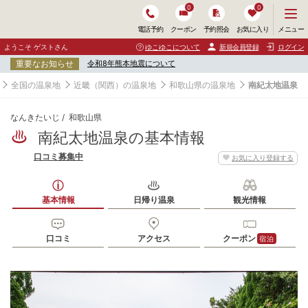
0
0
メ
メニュー
電話予約
クーポン
予約照会
お気に入り
ニ
ュ
ようこそ ゲストさん
ゆこゆこについて
新規会員登録
ログイン
ー
重要なお知らせ
令和8年熊本地震について
を
開
全国の温泉地
近畿（関西）の温泉地
和歌山県の温泉地
南紀太地温泉
く
なんきたいじ
和歌山県
南紀太地温泉の基本情報
口コミ募集中
お気に入り登録する
基本情報
日帰り温泉
観光情報
口コミ
アクセス
クーポン
宿泊