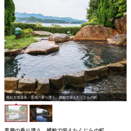
南紀太地温泉／黒潮の香り漂う、捕鯨で栄えたくじらの町
黒潮の香り漂う、捕鯨で栄えたくじらの町