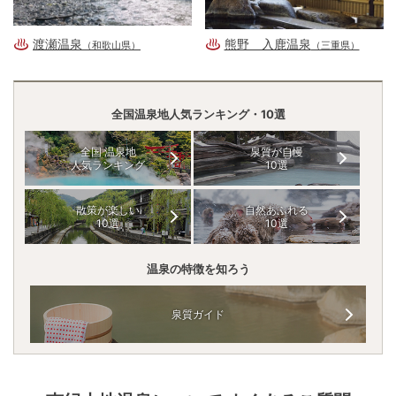
渡瀬温泉
熊野 入鹿温泉
（和歌山県）
（三重県）
全国温泉地人気ランキング・10選
全国 温泉地
泉質が自慢
人気ランキング
10選
散策が楽しい
自然あふれる
10選
10選
温泉の特徴を知ろう
泉質ガイド