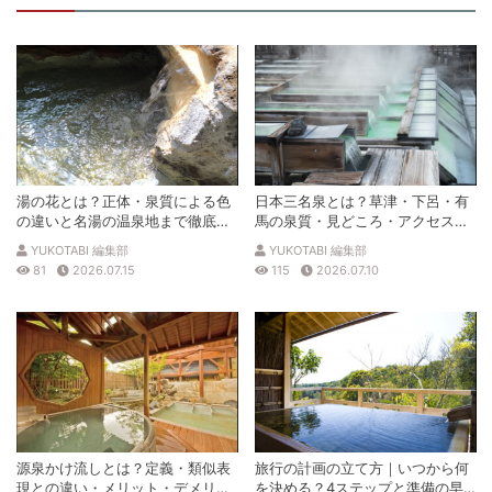
湯の花とは？正体・泉質による色
日本三名泉とは？草津・下呂・有
の違いと名湯の温泉地まで徹底解
馬の泉質・見どころ・アクセスを
説
徹底解説
YUKOTABI 編集部
YUKOTABI 編集部
81
2026.07.15
115
2026.07.10
源泉かけ流しとは？定義・類似表
旅行の計画の立て方｜いつから何
現との違い・メリット・デメリッ
を決める？4ステップと準備の早