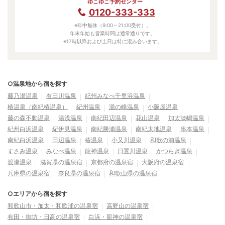
ゆこゆこ予約センター
0120-333-333
※年中無休（9:00～21:00受付）。
年末年始も営業時間は通常通りです。
※17時以降および土日は特に混み合います。
○温泉地から宿を探す
藤乃湯温泉
有田川温泉
紀州みなべ千里浜温泉
椿温泉（南紀椿温泉）
紀州温泉
湯の峰温泉
小阪屋温泉
藤の森不動温泉
湯浅温泉
南紀田辺温泉
花山温泉
加太淡嶋温泉
紀州白浜温泉
紀伊見温泉
南紀勝浦温泉
南紀太地温泉
串本温泉
南紀白浜温泉
田辺温泉
椿温泉
小又川温泉
和歌の浦温泉
すさみ温泉
みなべ温泉
龍神温泉
日置川温泉
かつらぎ温泉
渡瀬温泉
滋賀県の温泉宿
京都府の温泉宿
大阪府の温泉宿
兵庫県の温泉宿
奈良県の温泉宿
和歌山県の温泉宿
○エリアから宿を探す
和歌山市・加太・和歌浦の温泉宿
高野山の温泉宿
有田・御坊・日高の温泉宿
白浜・龍神の温泉宿