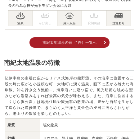
長の巧みな技が光るモダン会席に舌鼓
南紀太地温泉の宿（1件）一覧へ
南紀太地温泉の特徴
紀伊半島の南端に広がるリアス式海岸の熊野灘。その沿岸に位置する二
股の崎に広がる小規模な町、太地町に湧く温泉。眼下に広がる雄大な海
岸線、沖を行き交う漁船…。海岸沿いに建つ宿で、風光明媚な眺めを望
みながら湯浴みをすれば最高の気分が味わえる。また、沿岸に位置する
「くじら浜公園」は地元住民や観光客の散策の場。豊かな自然を生かし
て造られた遊歩道で、きらめく太平洋と黄金色の夕日に照らされなが
ら、湯上りの散策を楽しむのもよい。
泉質
塩化物泉
効能
リウマチ、婦人病、胃腸病、皮膚病、不妊症、便秘