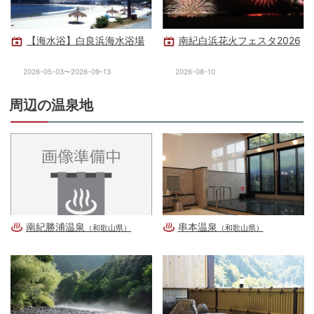
【海水浴】白良浜海水浴場
南紀白浜花火フェスタ2026
2026-05-03〜2026-09-13
2026-08-10
周辺の温泉地
南紀勝浦温泉
串本温泉
（和歌山県）
（和歌山県）