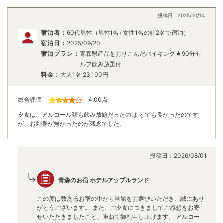
投稿日：
2025/10/14
宿泊者：
60代男性（男性1名+女性1名の計2名で宿泊）
宿泊日：
2025/09/20
宿泊プラン：
青森県産品をおりこんだバイキング★90分セ
ルフ飲み放題付
料金：
大人1名
23,100
円
総合評価
4.00
点
夕食は、アルコール類も飲み放題だったのは とても良かったのです
が、お刺身が無かったのが残念でした。
投稿日：
2026/08/01
青森のお宿 ホテルアップルランド
この度は数あるお宿の中から当館をお選びいただき、誠にあり
がとうございます。 また、ご夕食につきましてご感想をお寄
せいただきましたこと、重ねて御礼申し上げます。 アルコー