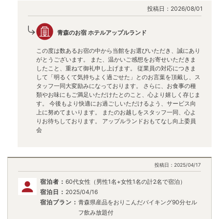
投稿日：
2026/08/01
青森のお宿 ホテルアップルランド
この度は数あるお宿の中から当館をお選びいただき、誠にあり
がとうございます。 また、温かいご感想をお寄せいただきま
したこと、重ねて御礼申し上げます。 従業員の対応につきま
して「明るくて気持ちよく過ごせた」とのお言葉を頂戴し、ス
タッフ一同大変励みになっております。 さらに、お食事の種
類やお味にもご満足いただけたとのこと、心より嬉しく存じま
す。 今後もより快適にお過ごしいただけるよう、サービス向
上に努めてまいります。 またのお越しをスタッフ一同、心よ
りお待ちしております。 アップルランドおもてなし向上委員
会
投稿日：
2025/04/17
宿泊者：
60代女性（男性1名+女性1名の計2名で宿泊）
宿泊日：
2025/04/16
宿泊プラン：
青森県産品をおりこんだバイキング90分セル
フ飲み放題付