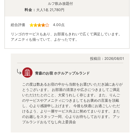
ルフ飲み放題付
料金：
大人1名
21,780
円
総合評価
4.00
点
リンゴのサービスもあり、お部屋もきれいで広くて満足しています。
アメニティも揃っていて、よかったです。
投稿日：
2026/08/01
青森のお宿 ホテルアップルランド
この度は数あるお宿の中から当館をお選びいただき誠にありが
とうございます。 お部屋の清潔さや広さにつきましてご満足
いただけたとのこと、大変うれしく存じます。 また、りんご
のサービスやアメニティにつきましてもお褒めの言葉を頂戴
し、心より感謝申し上げます。 今後も快適にお過ごしいただ
けるよう、より一層サービス向上に努めてまいります。 また
のお越しをスタッフ一同、心よりお待ちしております。 アッ
プルランドおもてなし向上委員会