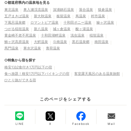
○都道府県内の温泉地を見る
東北温泉
奥入瀬渓流温泉
深浦鍋石温泉
落合温泉
猿倉温泉
五戸まきば温泉
新大秋温泉
板留温泉
蔦温泉
村市温泉
下風呂温泉郷
ロマントピア温泉
十和田ポニー温泉
鰺ヶ沢温泉
つがる稲垣温泉
新八温泉
城ヶ倉温泉
酸ヶ湯温泉
黄金崎不老不死温泉
十和田湖畔温泉
浅虫温泉
稲垣温泉
鯵ヶ沢高原温泉
大鰐温泉
斗南温泉
黒石温泉郷
南田温泉
馬門温泉
寒水沢温泉
青荷温泉
○特集から宿を探す
格安1泊2食付き1万円以下の宿
食べ放題！格安1万円以下バイキングの宿
客室露天風呂のある温泉旅館
ひとり旅ができる宿
このページをシェアする
LINE
X
Facebook
Mail