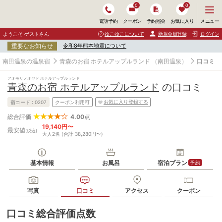
0
0
メ
メニュー
電話予約
クーポン
予約照会
お気に入り
ニ
ュ
ようこそ ゲストさん
ゆこゆこについて
新規会員登録
ログイン
ー
重要なお知らせ
令和8年熊本地震について
を
開
南田温泉の温泉宿
青森のお宿 ホテルアップルランド
（南田温泉）
口コミ
く
アオモリノオヤド ホテルアップルランド
青森のお宿 ホテルアップルランド
の口コミ
お気に入り登録する
宿コード :
0207
クーポン利用可
4.00
点
総合評価
19,140円〜
最安値
(税込)
大人2名 (合計 38,280円〜)
基本情報
お風呂
宿泊プラン
予約
写真
口コミ
アクセス
クーポン
口コミ総合評価点数