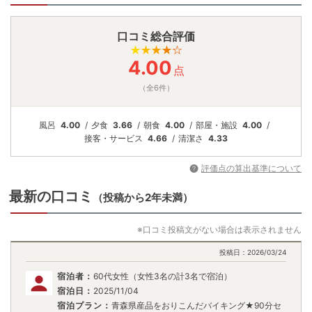
口コミ総合評価
4.00
点
（全6件）
風呂
4.00
夕食
3.66
朝食
4.00
部屋・施設
4.00
接客・
サービス
4.66
清潔さ
4.33
評価点の算出基準について
最新の口コミ
（投稿から2年未満）
※口コミ投稿文がない場合は表示されません
投稿日：
2026/03/24
宿泊者：
60代女性（女性3名の計3名で宿泊）
宿泊日：
2025/11/04
宿泊プラン：
青森県産品をおりこんだバイキング★90分セ