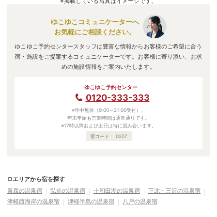
※掲載している写真はイメージです。
ゆこゆこコミュニケーターへ
お気軽にご相談ください。
ゆこゆこ予約センタースタッフは豊富な情報からお客様のご希望に合う
宿・施設をご提案するコミュニケーターです。お客様に寄り添い、お求
めの施設情報をご案内いたします。
ゆこゆこ予約センター
0120-333-333
※年中無休（9:00～21:00受付）。
年末年始も営業時間は通常通りです。
※17時以降および土日は特に混み合います。
宿コード：
0207
○エリアから宿を探す
青森の温泉宿
弘前の温泉宿
十和田湖の温泉宿
下北・三沢の温泉宿
津軽西海岸の温泉宿
津軽半島の温泉宿
八戸の温泉宿