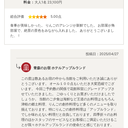
料金：
大人1名
23,100
円
総合評価
5.00
点
食事が美味しかった。 りんごのアレンジが新鮮でした。 お部屋が角
部屋で、絶景の景色をみながら入れました。 ありがとうございまし
た、！
投稿日：
2025/04/27
青森のお宿 ホテルアップルランド
この度は数あるお宿の中から当館をご利用いただき誠にありが
とうございます。 オール１００点もいただき大変恐縮でござ
います。 今回ご予約数の関係で花館和室にグレードアップさ
せていただきました。 ごゆっくりとお寛ぎいただけましたで
しょうか。 当館のご夕食は海鮮など王道のお料理はもちろん
津軽の郷土料理、りんごの創作料理など多くのメニューを取り
揃えております。特にりんごの創作料理は「アップルランド」
でしか味わえない料理だと自負しております。四季折々のお料
理のほかスタッフのサービスなどお客様にご満足いただけるこ
とが我々ホテルアップルランドの使命だと感じております。