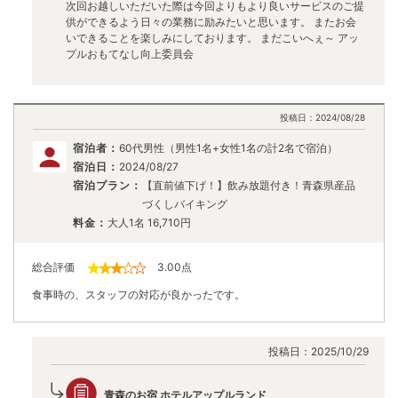
次回お越しいただいた際は今回よりもより良いサービスのご提
供ができるよう日々の業務に励みたいと思います。 またお会
いできることを楽しみにしております。 まだこいへぇ～ アッ
プルおもてなし向上委員会
投稿日：
2024/08/28
宿泊者：
60代男性（男性1名+女性1名の計2名で宿泊）
宿泊日：
2024/08/27
宿泊プラン：
【直前値下げ！】飲み放題付き！青森県産品
づくしバイキング
料金：
大人1名
16,710
円
総合評価
3.00
点
食事時の、スタッフの対応が良かったです。
投稿日：
2025/10/29
青森のお宿 ホテルアップルランド