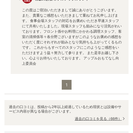
この度はご宿泊いただきまして誠にありがとうございます。
また、貴重なご感想もいただきまして重ねてお礼申し上げま
す。 食事会場スタッフの対応をお褒めいただき早速スタッフ
にて共有いたしました。現場スタッフも励みになり活気がわい
ております。フロント係やお料理にかかわる調理スタッフ、客
室の清掃係等々各分野ございますがこのようなお褒めの感想を
いただく度にそれぞれが励みとなり気持ちも上がってくるもの
です。 これからもすべてのスタッフにこのようなご感想をい
ただけますよう益々努力して参ります。 また是非お越し下さ
い。心よりお待ちいたしております。 アップルおもてなし向
上委員会
1
過去の口コミは、投稿から2年以上経過しているため現状とは設備やサ
ービス内容が異なる場合がございます。
過去の口コミを見る
（66件）