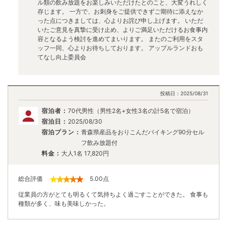
ル類の飲み放題をお楽しみいただけたとのこと、大変うれしく
存じます。 一方で、お刺身をご提供できずご期待に添えなか
った点につきましては、心よりお詫び申し上げます。 いただ
いたご意見を真摯に受け止め、よりご満足いただけるお食事内
容となるよう検討を進めてまいります。 またのご利用をスタ
ッフ一同、心よりお待ちしております。 アップルランドおも
てなし向上委員会
投稿日：
2025/08/31
宿泊者：
70代男性（男性2名+女性3名の計5名で宿泊）
宿泊日：
2025/08/30
宿泊プラン：
青森県産品をおりこんだバイキング90分セル
フ飲み放題付
料金：
大人1名
17,820
円
総合評価
5.00
点
従業員の方がとても明るくて気持ちよく過ごすことができた。 食事も
種類が多く、味も美味しかった。