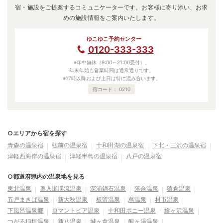
宿・施設をご提案するコミュニケーターです。お客様に寄り添い、お求
めの施設情報をご案内いたします。
ゆこゆこ予約センター
0120-333-333
※年中無休（9:00～21:00受付）。
年末年始も営業時間は通常通りです。
※17時以降および土日は特に混み合います。
宿コード：
0210
○エリアから宿を探す
青森の温泉宿
弘前の温泉宿
十和田湖の温泉宿
下北・三沢の温泉宿
津軽西海岸の温泉宿
津軽半島の温泉宿
八戸の温泉宿
○都道府県内の温泉地を見る
東北温泉
奥入瀬渓流温泉
深浦鍋石温泉
落合温泉
猿倉温泉
五戸まきば温泉
新大秋温泉
板留温泉
蔦温泉
村市温泉
下風呂温泉郷
ロマントピア温泉
十和田ポニー温泉
鰺ヶ沢温泉
つがる稲垣温泉
新八温泉
城ヶ倉温泉
酸ヶ湯温泉