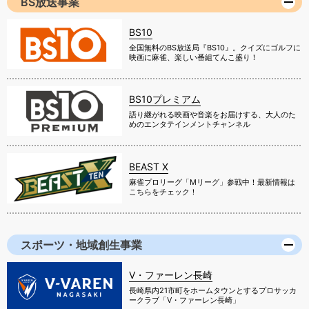
BS放送事業
BS10
全国無料のBS放送局『BS10』。クイズにゴルフに
映画に麻雀、楽しい番組てんこ盛り！
BS10プレミアム
語り継がれる映画や音楽をお届けする、大人のた
めのエンタテインメントチャンネル
BEAST X
麻雀プロリーグ「Mリーグ」参戦中！最新情報は
こちらをチェック！
スポーツ・地域創生事業
V・ファーレン長崎
長崎県内21市町をホームタウンとするプロサッカ
ークラブ「V・ファーレン長崎」