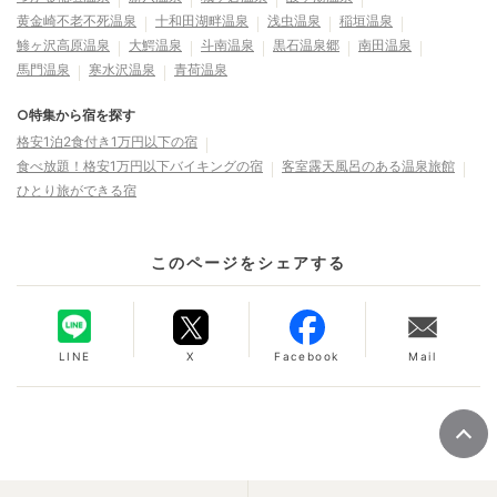
黄金崎不老不死温泉
十和田湖畔温泉
浅虫温泉
稲垣温泉
鯵ヶ沢高原温泉
大鰐温泉
斗南温泉
黒石温泉郷
南田温泉
馬門温泉
寒水沢温泉
青荷温泉
○特集から宿を探す
格安1泊2食付き1万円以下の宿
食べ放題！格安1万円以下バイキングの宿
客室露天風呂のある温泉旅館
ひとり旅ができる宿
このページをシェアする
LINE
X
Facebook
Mail