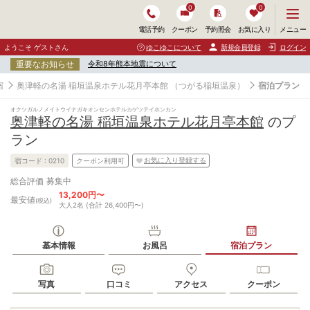
0
0
メ
メニュー
電話予約
クーポン
予約照会
お気に入り
ニ
ュ
ようこそ ゲストさん
ゆこゆこについて
新規会員登録
ログイン
ー
重要なお知らせ
令和8年熊本地震について
を
開
宿
奥津軽の名湯 稲垣温泉ホテル花月亭本館
（つがる稲垣温泉）
宿泊プラン
く
オクツガルノメイトウイナガキオンセンホテルカゲツテイホンカン
奥津軽の名湯 稲垣温泉ホテル花月亭本館
のプ
ラン
お気に入り登録する
宿コード :
0210
クーポン利用可
募集中
総合評価
13,200円〜
最安値
(税込)
大人2名 (合計 26,400円〜)
基本情報
お風呂
宿泊プラン
写真
口コミ
アクセス
クーポン