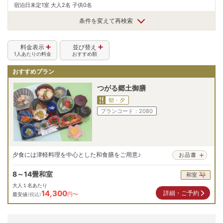
宿泊日未定
1室 大人2名 子供0名
条件を変えて再検索
料金表示
並び替え
1人あたりの料金
おすすめ順
おすすめプラン
つがる郷土御膳
朝・夕
プランコード：
2080
夕食には津軽料理を中心とした和食膳をご用意♪
お品書
8～14畳和室
和室
大人１名あたり
14,300
詳細・ご予約
円〜
最安値
(税込)