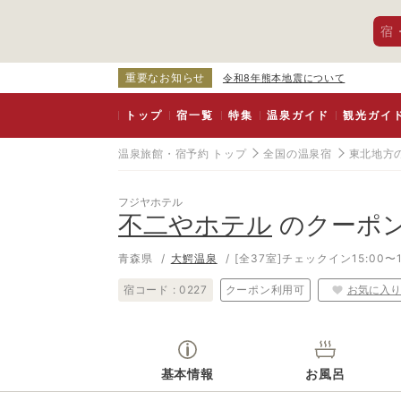
宿
重要なお知らせ
令和8年熊本地震について
トップ
宿一覧
特集
温泉ガイド
観光ガイ
温泉旅館・宿予約 トップ
全国の温泉宿
東北地方
フジヤホテル
不二やホテル
のクーポ
青森県
大鰐温泉
[全37室]
チェックイン15:00〜1
宿コード :
0227
クーポン利用可
お気に入り
基本情報
お風呂