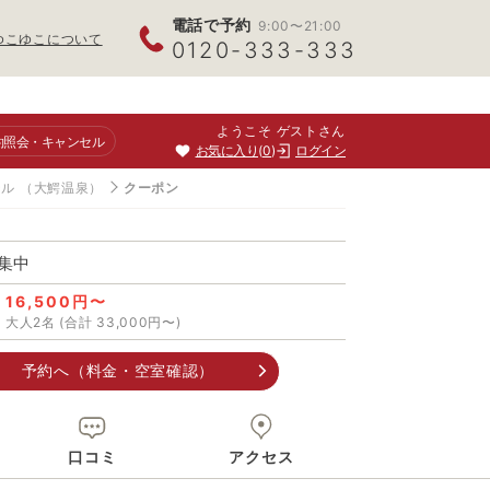
電話で予約
9:00〜21:00
ゆこゆこについて
0120-333-333
ようこそ ゲストさん
約照会
・キャンセル
お気に入り
0
ログイン
テル
（大鰐温泉）
クーポン
集中
16,500円〜
大人2名 (合計 33,000円〜)
予約へ（料金・空室確認）
口コミ
アクセス