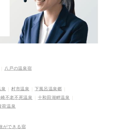
八戸の温泉宿
温泉
村市温泉
下風呂温泉郷
金崎不老不死温泉
十和田湖畔温泉
青荷温泉
旅ができる宿