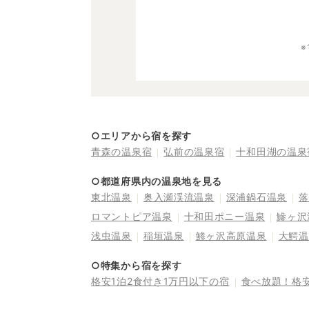
○エリアから宿を探す
青森の温泉宿
弘前の温泉宿
十和田湖の温泉
○都道府県内の温泉地を見る
東北温泉
奥入瀬渓流温泉
深浦鍋石温泉
落
ロマントピア温泉
十和田ポニー温泉
鰺ヶ沢
浅虫温泉
稲垣温泉
鯵ヶ沢高原温泉
大鰐温
○特集から宿を探す
格安1泊2食付き1万円以下の宿
食べ放題！格