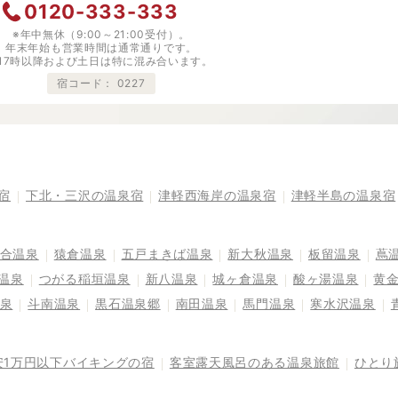
0120-333-333
※年中無休（9:00～21:00受付）。
年末年始も営業時間は通常通りです。
※17時以降および土日は特に混み合います。
宿コード：
0227
宿
下北・三沢の温泉宿
津軽西海岸の温泉宿
津軽半島の温泉宿
合温泉
猿倉温泉
五戸まきば温泉
新大秋温泉
板留温泉
蔦
温泉
つがる稲垣温泉
新八温泉
城ヶ倉温泉
酸ヶ湯温泉
黄
泉
斗南温泉
黒石温泉郷
南田温泉
馬門温泉
寒水沢温泉
安1万円以下バイキングの宿
客室露天風呂のある温泉旅館
ひとり