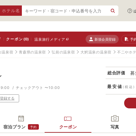
・ホテル名
ド
クーポン
(0)
新規会員登録
予
温泉旅行メディア
の温泉宿
青森県の温泉宿
弘前の温泉宿
大鰐温泉の温泉宿
不二やホ
募
総合評価
ン
最安値
(税込)
9:00
チェックアウト 〜10:00
登録する
宿泊プラン
クーポン
写真
予約