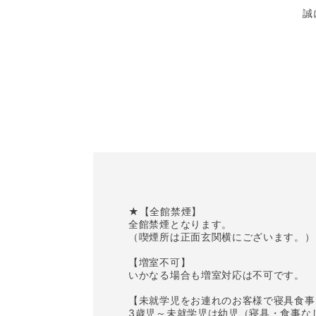
誠
★【全館禁煙】
全館禁煙となります。
（喫煙所は正面玄関横にございます。）
【増室不可】
いかなる場合も増室対応は不可です。
【未就学児をお連れのお客様で寝具食事
3歳児～未就学児は幼児（寝具・食事な