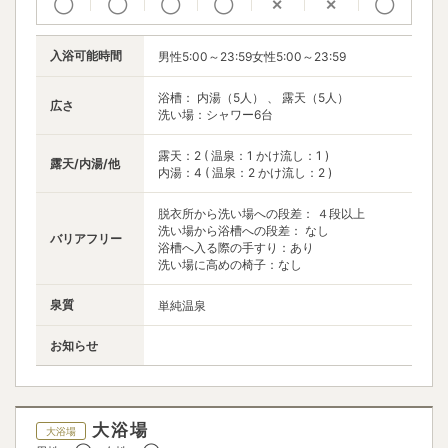
◯
◯
◯
◯
✕
✕
◯
入浴可能時間
男性5:00～23:59女性5:00～23:59
浴槽： 内湯（5人） 、 露天（5人）
広さ
洗い場：シャワー6台
露天：2 ( 温泉：1 かけ流し：1 )
露天/内湯/他
内湯：4 ( 温泉：2 かけ流し：2 )
脱衣所から洗い場への段差： ４段以上
洗い場から浴槽への段差： なし
バリアフリー
浴槽へ入る際の手すり：あり
洗い場に高めの椅子：なし
泉質
単純温泉
お知らせ
大浴場
大浴場