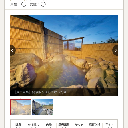
男性： ◯ 女性： ◯
湯上り処
飲み物
アイス
◯
◯
マッサージ機
テレビ・雑誌・新聞
◯
◯
畳
✕
【露天風呂】開放的な湯舟でゆったり
【露
温泉
かけ流し
内湯
露天風呂
サウナ
深夜入浴
手すり