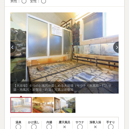
男性： ◯ 女性： ◯
せ
【大浴場】６つのお風呂が楽しめる大浴場（サウナ・水風呂・打たせ
【大
湯・泡風呂・岩盤浴・白湯）写真は岩盤浴
湯・
温泉
かけ流し
内湯
露天風呂
サウナ
深夜入浴
手すり
◯
◯
◯
✕
◯
✕
◯