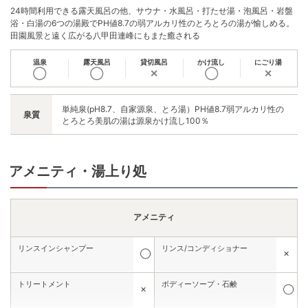
24時間利用できる露天風呂の他、サウナ・水風呂・打たせ湯・泡風呂・岩盤
浴・白湯の6つの湯殿でPH値8.7の弱アルカリ性のとろとろの湯が愉しめる。
田園風景と遠く広がる八甲田連峰にもまた癒される
温泉
露天風呂
貸切風呂
かけ流し
にごり湯
◯
◯
✕
◯
✕
単純泉(pH8.7、自家源泉、とろ湯）PH値8.7弱アルカリ性の
泉質
とろとろ美肌の湯は源泉かけ流し100％
アメニティ・湯上り処
アメニティ
リンスインシャンプー
リンス/コンディショナー
◯
✕
トリートメント
ボディーソープ・石鹸
✕
◯