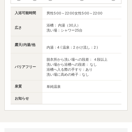
入浴可能時間
男性5:00～22:00女性5:00～22:00
浴槽： 内湯（30人）
広さ
洗い場：シャワー25台
露天/内湯/他
内湯：4 ( 温泉：2 かけ流し：2 )
脱衣所から洗い場への段差： ４段以上
洗い場から浴槽への段差： なし
バリアフリー
浴槽へ入る際の手すり：あり
洗い場に高めの椅子：なし
泉質
単純温泉
お知らせ