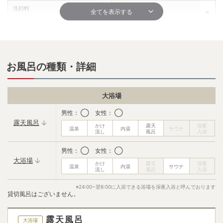
洗顔料
髭剃り
全てを表示する
✕
✕
シェービングクリーム
化粧水
✕
✕
保湿液・乳液
メイク落とし
お風呂の種類・詳細
✕
✕
シャワーキャップ
コットン
✕
✕
大浴場
ボディークリーム
ドライヤー
男性： ◯ 女性： ◯
✕
◯
露天風呂
ブラシ
綿棒
✕
◯
男性： ◯ 女性： ◯
大浴場
歯ブラシ
フェイスタオル
✕
✕
※24:00~翌6:00に入浴できる浴場を深夜入浴と呼んでおります
バスタオル
飲み物サービス
貸切風呂はございません。
✕
✕
ベビーベッド
露天風呂
✕
大浴場