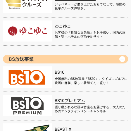
ジャパネットが磨き上げたおもてなしで、感動の
豪華クルーズ体験を。
ゆこゆこ
お客様の『良質な温泉旅』をお手伝い。国内の旅
館・宿・ホテルの宿泊予約サイト
BS放送事業
BS10
全国無料のBS放送局『BS10』。クイズにゴルフに
映画に麻雀、楽しい番組てんこ盛り！
BS10プレミアム
語り継がれる映画や音楽をお届けする、大人のた
めのエンタテインメントチャンネル
BEAST X