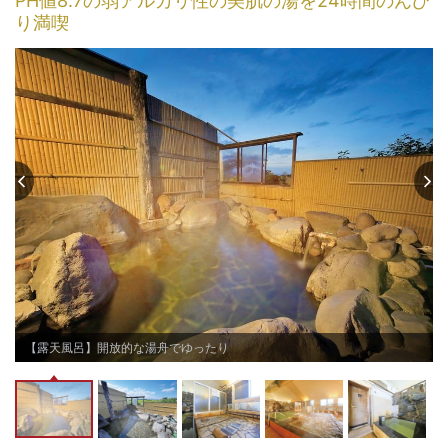
PH値8.7の弱アルカリ性の美肌の湯を24時間のんび
り満喫
・
【露天風呂】開放的な湯舟でゆったり