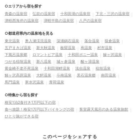
○エリアから宿を探す
青森の温泉宿
弘前の温泉宿
十和田湖の温泉宿
下北・三沢の温泉宿
津軽西海岸の温泉宿
津軽半島の温泉宿
八戸の温泉宿
○都道府県内の温泉地を見る
東北温泉
奥入瀬渓流温泉
深浦鍋石温泉
落合温泉
猿倉温泉
五戸まきば温泉
新大秋温泉
板留温泉
蔦温泉
村市温泉
下風呂温泉郷
ロマントピア温泉
十和田ポニー温泉
鰺ヶ沢温泉
つがる稲垣温泉
新八温泉
城ヶ倉温泉
酸ヶ湯温泉
黄金崎不老不死温泉
十和田湖畔温泉
浅虫温泉
稲垣温泉
鯵ヶ沢高原温泉
大鰐温泉
斗南温泉
黒石温泉郷
南田温泉
馬門温泉
寒水沢温泉
青荷温泉
○特集から宿を探す
格安1泊2食付き1万円以下の宿
食べ放題！格安1万円以下バイキングの宿
客室露天風呂のある温泉旅館
ひとり旅ができる宿
このページをシェアする