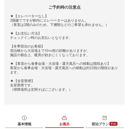
ご予約時の注意点
★【エレベーターなし】
2階建てですが館内にエレベーターはありません。
（客室は2階のみのため、下層階などのご希望も承れません。）
★【お支払い方法】
チェックイン時のお支払いとなります。
【冬季宿泊のお客様】
宿泊棟から大浴場まで10ｍ程の距離がありますが、
施設の都合上、暖房が効きにくくなっております。
★【客室から食事会場・大浴場・露天風呂への移動は階段あり】
客室から食事会場・大浴場・露天風呂への移動は約23段の階段があり
ます。
★【全室禁煙】
全室禁煙です。
（喫煙場所は玄関そばにございます。）
基本情報
お風呂
宿泊プラン
予約