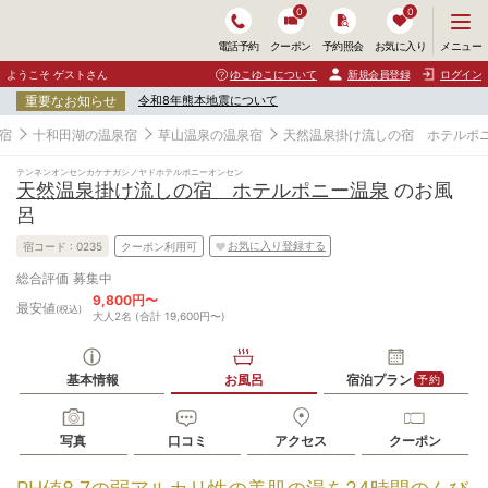
0
0
メ
メニュー
電話予約
クーポン
予約照会
お気に入り
ニ
ュ
ようこそ ゲストさん
ゆこゆこについて
新規会員登録
ログイン
ー
重要なお知らせ
令和8年熊本地震について
を
開
宿
十和田湖の温泉宿
草山温泉の温泉宿
天然温泉掛け流しの宿 ホテルポ
く
テンネンオンセンカケナガシノヤドホテルポニーオンセン
天然温泉掛け流しの宿 ホテルポニー温泉
のお風
呂
お気に入り登録する
宿コード :
0235
クーポン利用可
募集中
総合評価
9,800円〜
最安値
(税込)
大人2名 (合計 19,600円〜)
基本情報
お風呂
宿泊プラン
予約
写真
口コミ
アクセス
クーポン