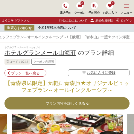
0
0
メ
メニュー
電話予約
クーポン
予約照会
お気に入り
ニ
ュ
ようこそ ゲストさん
ゆこゆこについて
新規会員登録
ログイン
ー
重要なお知らせ
令和8年熊本地震について
を
開
ュッフェプラン～オールインクルーシブ～/【禁煙】「岩木山」一望☆ツイン洋室
く
ホテルグランメールサンカイソウ
ホテルグランメール山海荘
のプラン詳細
宿コード :
0242
クーポン利用可
お気に入りに登録
プラン一覧へ戻る
【青森県民限定】気軽に青森旅★オリジナルビュッ
フェプラン～オールインクルーシブ～
プラン内容を詳しく見る
1/12