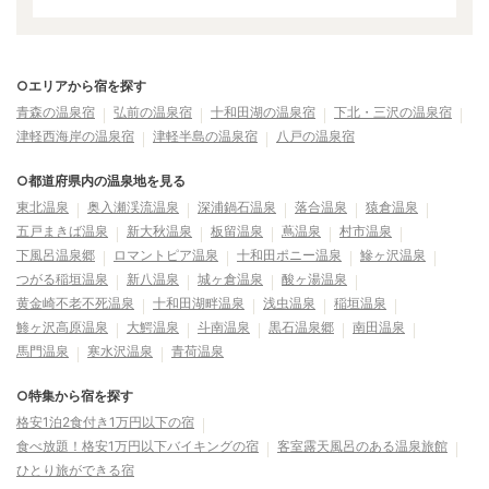
○エリアから宿を探す
青森の温泉宿
弘前の温泉宿
十和田湖の温泉宿
下北・三沢の温泉宿
津軽西海岸の温泉宿
津軽半島の温泉宿
八戸の温泉宿
○都道府県内の温泉地を見る
東北温泉
奥入瀬渓流温泉
深浦鍋石温泉
落合温泉
猿倉温泉
五戸まきば温泉
新大秋温泉
板留温泉
蔦温泉
村市温泉
下風呂温泉郷
ロマントピア温泉
十和田ポニー温泉
鰺ヶ沢温泉
つがる稲垣温泉
新八温泉
城ヶ倉温泉
酸ヶ湯温泉
黄金崎不老不死温泉
十和田湖畔温泉
浅虫温泉
稲垣温泉
鯵ヶ沢高原温泉
大鰐温泉
斗南温泉
黒石温泉郷
南田温泉
馬門温泉
寒水沢温泉
青荷温泉
○特集から宿を探す
格安1泊2食付き1万円以下の宿
食べ放題！格安1万円以下バイキングの宿
客室露天風呂のある温泉旅館
ひとり旅ができる宿