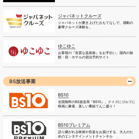
ジャパネットクルーズ
ジャパネットが磨き上げたおもてなしで、感動の
豪華クルーズ体験を。
ゆこゆこ
お客様の『良質な温泉旅』をお手伝い。国内の旅
館・宿・ホテルの宿泊予約サイト
BS放送事業
BS10
全国無料のBS放送局『BS10』。クイズにゴルフに
映画に麻雀、楽しい番組てんこ盛り！
BS10プレミアム
語り継がれる映画や音楽をお届けする、大人のた
めのエンタテインメントチャンネル