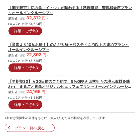
【期間限定】幻の魚「イトウ」が味わえる！料理堪能 贅沢和会席プラン
～オールインクルーシブ～
32,312
円~
最安値
(税込)
(大人2名 合計
64,624
円~)
詳細・ご予約
【通常より10％お得！】のんびり鰺ヶ沢スティ２泊以上の連泊プラン～
オールインクルーシブ～
22,893
円~
最安値
(税込)
(大人2名 合計
45,786
円~)
詳細・ご予約
【早期割30】★30日前のご予約で、5％OFF★四季折々の地元食材を味
わう まるごと青森オリジナルビュッフェプラン～オールインクルーシブ
24,165
～
円~
最安値
(税込)
(大人2名 合計
48,330
円~)
詳細・ご予約
※料金は選択中の条件をもとに、大人1人あたりの料金を表示しています。
プラン一覧へ戻る