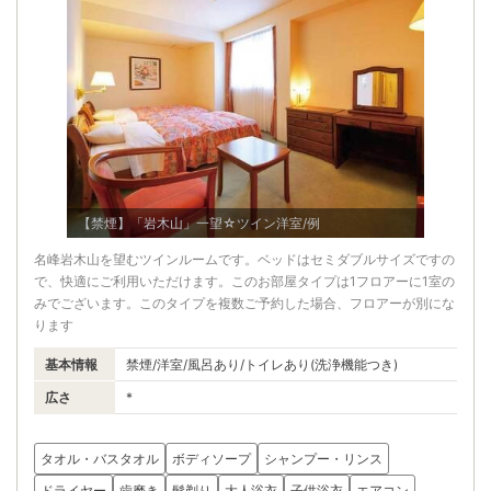
【禁煙】「岩木山」一望☆ツイン洋室/例
名峰岩木山を望むツインルームです。ベッドはセミダブルサイズですの
で、快適にご利用いただけます。このお部屋タイプは1フロアーに1室の
みでございます。このタイプを複数ご予約した場合、フロアーが別にな
ります
基本情報
禁煙/洋室/風呂あり/トイレあり(洗浄機能つき)
広さ
*
タオル・バスタオル
ボディソープ
シャンプー・リンス
ドライヤー
歯磨き
髭剃り
大人浴衣
子供浴衣
エアコン