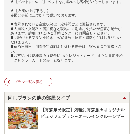
★【ペットについて】 ペットをお連れのお客様がいらっしゃいます。
★【布団の上げ下ろし】
布団は事前に三つ折りで敷いております。
●表示されている空室状況は一定時間ごとに更新されます。
●入湯税・入湯料・宿泊税など現地にて別途お支払いが必要な場合が
あります。詳細はゆこゆこ予約センターにお問合せください。
●明記があるプランを除き、客室番号・位置・階数などはお選びいた
だけません。
●宿泊日当日、到着予定時刻より遅れる場合は、宿へ直接ご連絡下さ
い。
●お支払いは現地決済（現金払い/クレジットカード）または事前決済
（クレジットカードのみ）となります。
プラン一覧へ戻る
同じプランの他の部屋タイプ
【青森県民限定】気軽に青森旅★オリジナル
ビュッフェプラン～オールインクルーシブ～