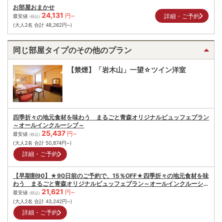
お部屋おまかせ
24,131
円~
詳細・ご予約
最安値
(税込)
(大人2名 合計
48,262
円~)
同じ部屋タイプのその他のプラン
【禁煙】「岩木山」一望☆ツイン洋室
四季折々の地元食材を味わう まるごと青森オリジナルビュッフェプラン
～オールインクルーシブ～
25,437
円~
最安値
(税込)
(大人2名 合計
50,874
円~)
詳細・ご予約
【早期割90】★90日前のご予約で、15％OFF★四季折々の地元食材を味
わう まるごと青森オリジナルビュッフェプラン～オールインクルーシブ
21,621
～
円~
最安値
(税込)
(大人2名 合計
43,242
円~)
詳細・ご予約