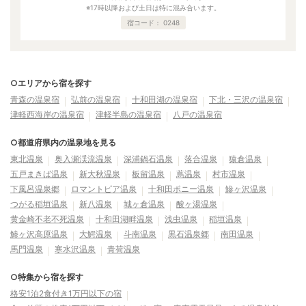
※17時以降および土日は特に混み合います。
宿コード：
0248
○エリアから宿を探す
青森の温泉宿
弘前の温泉宿
十和田湖の温泉宿
下北・三沢の温泉宿
津軽西海岸の温泉宿
津軽半島の温泉宿
八戸の温泉宿
○都道府県内の温泉地を見る
東北温泉
奥入瀬渓流温泉
深浦鍋石温泉
落合温泉
猿倉温泉
五戸まきば温泉
新大秋温泉
板留温泉
蔦温泉
村市温泉
下風呂温泉郷
ロマントピア温泉
十和田ポニー温泉
鰺ヶ沢温泉
つがる稲垣温泉
新八温泉
城ヶ倉温泉
酸ヶ湯温泉
黄金崎不老不死温泉
十和田湖畔温泉
浅虫温泉
稲垣温泉
鯵ヶ沢高原温泉
大鰐温泉
斗南温泉
黒石温泉郷
南田温泉
馬門温泉
寒水沢温泉
青荷温泉
○特集から宿を探す
格安1泊2食付き1万円以下の宿