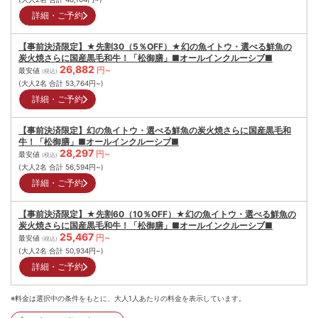
詳細・ご予約
【事前決済限定】★先割30（5％OFF）★幻の魚イトウ・選べる鮮魚の
炭火焼さらに国産黒毛和牛！「松御膳」■オールインクルーシブ■
26,882
円~
最安値
(税込)
(大人2名 合計
53,764
円~)
詳細・ご予約
【事前決済限定】幻の魚イトウ・選べる鮮魚の炭火焼さらに国産黒毛和
牛！「松御膳」■オールインクルーシブ■
28,297
円~
最安値
(税込)
(大人2名 合計
56,594
円~)
詳細・ご予約
【事前決済限定】★先割60（10％OFF）★幻の魚イトウ・選べる鮮魚の
炭火焼さらに国産黒毛和牛！「松御膳」■オールインクルーシブ■
25,467
円~
最安値
(税込)
(大人2名 合計
50,934
円~)
詳細・ご予約
※料金は選択中の条件をもとに、大人1人あたりの料金を表示しています。