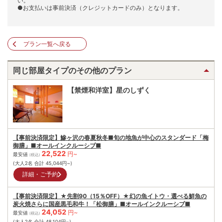
い。
●お支払いは事前決済（クレジットカードのみ）となります。
プラン一覧へ戻る
同じ部屋タイプのその他のプラン
【禁煙和洋室】星のしずく
【事前決済限定】鰺ヶ沢の春夏秋冬■旬の地魚が中心のスタンダード「梅
御膳」■オールインクルーシブ■
22,522
円~
最安値
(税込)
(大人2名 合計
45,044
円~)
詳細・ご予約
【事前決済限定】★先割90（15％OFF）★幻の魚イトウ・選べる鮮魚の
炭火焼さらに国産黒毛和牛！「松御膳」■オールインクルーシブ■
24,052
円~
最安値
(税込)
(大人2名 合計
48,104
円~)