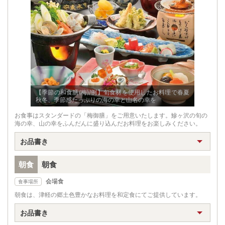
【季節の和食膳(梅)/例】旬食材を使用したお料理で春夏
秋冬、季節感たっぷりの海の幸と山名の幸を
お食事はスタンダードの「梅御膳」をご用意いたします。鰺ヶ沢の旬の
海の幸、山の幸をふんだんに盛り込んだお料理をお楽しみください。
お品書き
朝食
朝食
会場食
食事場所
朝食は、津軽の郷土色豊かなお料理を和定食にてご提供しています。
お品書き