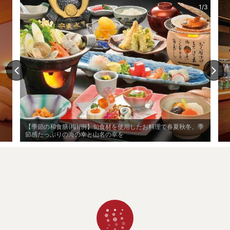
1/3
【季節の和食膳(梅)/例】旬食材を使用したお料理で春夏秋冬、季
節感たっぷりの海の幸と山名の幸を