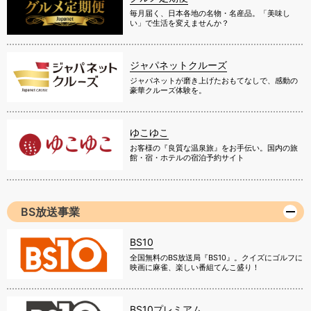
毎月届く、日本各地の名物・名産品。「美味し
い」で生活を変えませんか？
ジャパネットクルーズ
ジャパネットが磨き上げたおもてなしで、感動の
豪華クルーズ体験を。
ゆこゆこ
お客様の『良質な温泉旅』をお手伝い。国内の旅
館・宿・ホテルの宿泊予約サイト
BS放送事業
BS10
全国無料のBS放送局『BS10』。クイズにゴルフに
映画に麻雀、楽しい番組てんこ盛り！
BS10プレミアム