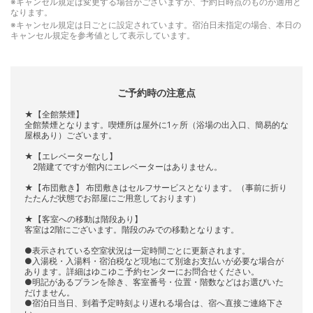
※キャンセル規定は変更する場合がございますが、予約日時点のものが適用と
なります。
※キャンセル規定は日ごとに設定されています。宿泊日未指定の場合、本日の
キャンセル規定を参考値として表示しています。
ご予約時の注意点
★【全館禁煙】
全館禁煙となります。喫煙所は屋外に1ヶ所（浴場の出入口、簡易的な
屋根あり）ございます。
★【エレベーターなし】
2階建てですが館内にエレベーターはありません。
★【布団敷き】 布団敷きはセルフサービスとなります。（事前に折り
たたんだ状態でお部屋にご用意しております）
★【客室への移動は階段あり】
客室は2階にございます。階段のみでの移動となります。
●表示されている空室状況は一定時間ごとに更新されます。
●入湯税・入湯料・宿泊税など現地にて別途お支払いが必要な場合が
あります。詳細はゆこゆこ予約センターにお問合せください。
●明記があるプランを除き、客室番号・位置・階数などはお選びいた
だけません。
●宿泊日当日、到着予定時刻より遅れる場合は、宿へ直接ご連絡下さ