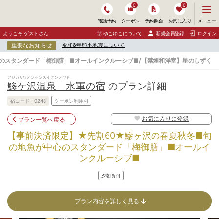
0
0
メ
メニュー
電話予約
クーポン
予約照会
お気に入り
ニ
ュ
ようこそ ゲストさん
ゆこゆこについて
新規会員登録
ログイン
ー
重要なお知らせ
令和8年熊本地震について
を
開
のスタンダード「梅御膳」■オールインクルーシブ■/【禁煙和洋室】星のしずく
く
アジガサワオンセンスイグンノヤド
鯵ケ沢温泉 水軍の宿
のプラン詳細
宿コード :
0248
クーポン利用可
お気に入りに登録
プラン一覧へ戻る
【事前決済限定】★先割60★鰺ヶ沢の春夏秋冬■旬
の地魚が中心のスタンダード「梅御膳」■オールイ
ンクルーシブ■
夕朝食付
プラン内容を詳しく見る