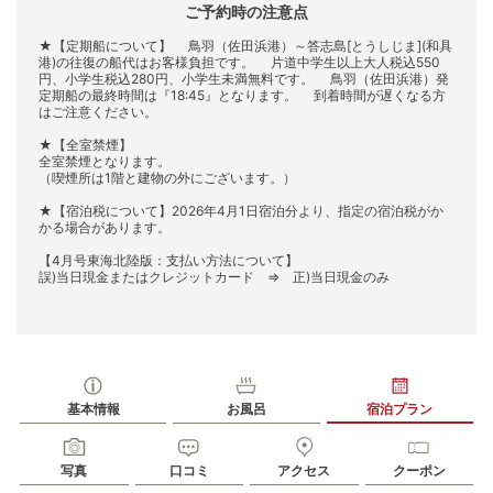
ご予約時の注意点
★【定期船について】 鳥羽（佐田浜港）～答志島[とうしじま](和具
港)の往復の船代はお客様負担です。 片道中学生以上大人税込550
円、小学生税込280円、小学生未満無料です。 鳥羽（佐田浜港）発
定期船の最終時間は『18:45』となります。 到着時間が遅くなる方
はご注意ください。
★【全室禁煙】
全室禁煙となります。
（喫煙所は1階と建物の外にございます。）
★【宿泊税について】2026年4月1日宿泊分より、指定の宿泊税がか
かる場合があります。
【4月号東海北陸版：支払い方法について】
誤)当日現金またはクレジットカード ⇒ 正)当日現金のみ
基本情報
お風呂
宿泊プラン
写真
口コミ
アクセス
クーポン