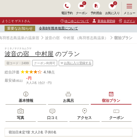
0
0
メ
メニュー
電話予約
クーポン
予約照会
お気に入り
ニ
ュ
ようこそ ゲストさん
ゆこゆこについて
新規会員登録
ログイン
ー
重要なお知らせ
令和8年熊本地震について
を
開
鳥羽答志島温泉の温泉宿
波音の宿 中村屋
（鳥羽答志島温泉）
宿泊プラン
く
ナミネノヤドナカムラヤ
波音の宿 中村屋
のプラン
お気に入り登録する
宿コード :
2499
クーポン利用可
4.18
点
総合評価
-円
最安値
(税込)
大人2名 (合計 -円)
基本情報
お風呂
宿泊プラン
写真
口コミ
アクセス
クーポン
宿泊日未定
1室 大人2名 子供0名