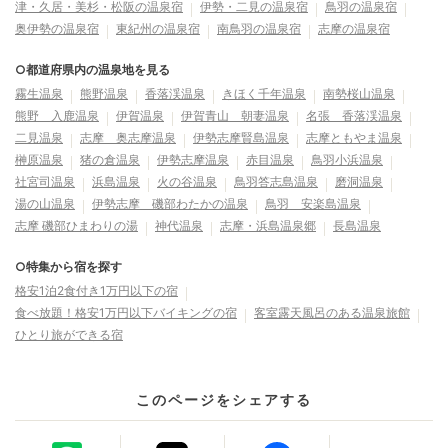
津・久居・美杉・松阪の温泉宿
伊勢・二見の温泉宿
鳥羽の温泉宿
奥伊勢の温泉宿
東紀州の温泉宿
南鳥羽の温泉宿
志摩の温泉宿
○都道府県内の温泉地を見る
霧生温泉
熊野温泉
香落渓温泉
きほく千年温泉
南勢桜山温泉
熊野 入鹿温泉
伊賀温泉
伊賀青山 朝妻温泉
名張 香落渓温泉
二見温泉
志摩 奥志摩温泉
伊勢志摩賢島温泉
志摩ともやま温泉
榊原温泉
猪の倉温泉
伊勢志摩温泉
赤目温泉
鳥羽小浜温泉
社宮司温泉
浜島温泉
火の谷温泉
鳥羽答志島温泉
磨洞温泉
湯の山温泉
伊勢志摩 磯部わたかの温泉
鳥羽 安楽島温泉
志摩 磯部ひまわりの湯
神代温泉
志摩・浜島温泉郷
長島温泉
○特集から宿を探す
格安1泊2食付き1万円以下の宿
食べ放題！格安1万円以下バイキングの宿
客室露天風呂のある温泉旅館
ひとり旅ができる宿
このページをシェアする