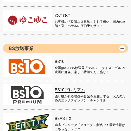
ゆこゆこ
お客様の『良質な温泉旅』をお手伝い。国内の旅
館・宿・ホテルの宿泊予約サイト
BS放送事業
BS10
全国無料のBS放送局『BS10』。クイズにゴルフに
映画に麻雀、楽しい番組てんこ盛り！
BS10プレミアム
語り継がれる映画や音楽をお届けする、大人のた
めのエンタテインメントチャンネル
BEAST X
麻雀プロリーグ「Mリーグ」参戦中！最新情報は
こちらをチェック！