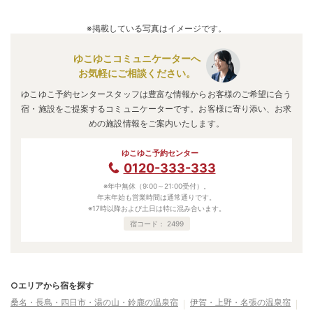
※掲載している写真はイメージです。
ゆこゆこコミュニケーターへ
お気軽にご相談ください。
ゆこゆこ予約センタースタッフは豊富な情報からお客様のご希望に合う
宿・施設をご提案するコミュニケーターです。お客様に寄り添い、お求
めの施設情報をご案内いたします。
ゆこゆこ予約センター
0120-333-333
※年中無休（9:00～21:00受付）。
年末年始も営業時間は通常通りです。
※17時以降および土日は特に混み合います。
宿コード：
2499
○エリアから宿を探す
桑名・長島・四日市・湯の山・鈴鹿の温泉宿
伊賀・上野・名張の温泉宿