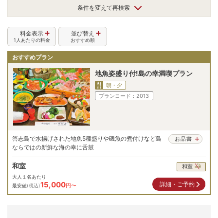
条件を変えて再検索
料金表示
並び替え
1人あたりの料金
おすすめ順
おすすめプラン
地魚姿盛り付!島の幸満喫プラン
朝・夕
プランコード：
2013
答志島で水揚げされた地魚5種盛りや磯魚の煮付けなど島
お品書
ならではの新鮮な海の幸に舌鼓
和室
和室
大人１名あたり
15,000
詳細・ご予約
円〜
最安値
(税込)