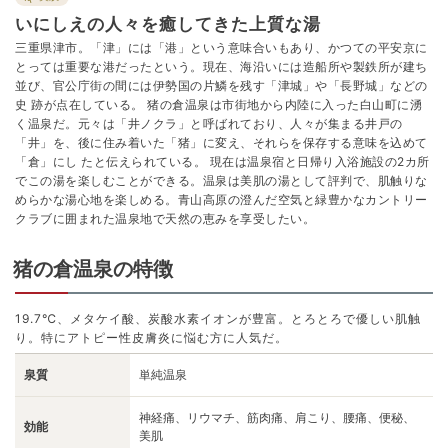
いにしえの人々を癒してきた上質な湯
三重県津市。「津」には「港」という意味合いもあり、かつての平安京に
とっては重要な港だったという。現在、海沿いには造船所や製鉄所が建ち
並び、官公庁街の間には伊勢国の片鱗を残す「津城」や「長野城」などの
史 跡が点在している。 猪の倉温泉は市街地から内陸に入った白山町に湧
く温泉だ。元々は「井ノクラ」と呼ばれており、人々が集まる井戸の
「井」を、後に住み着いた「猪」に変え、それらを保存する意味を込めて
「倉」にし たと伝えられている。 現在は温泉宿と日帰り入浴施設の2カ所
でこの湯を楽しむことができる。温泉は美肌の湯として評判で、肌触りな
めらかな湯心地を楽しめる。青山高原の澄んだ空気と緑豊かなカントリー
クラブに囲まれた温泉地で天然の恵みを享受したい。
猪の倉温泉の特徴
19.7℃、メタケイ酸、炭酸水素イオンが豊富。とろとろで優しい肌触
り。特にアトピー性皮膚炎に悩む方に人気だ。
泉質
単純温泉
神経痛、リウマチ、筋肉痛、肩こり、腰痛、便秘、
効能
美肌