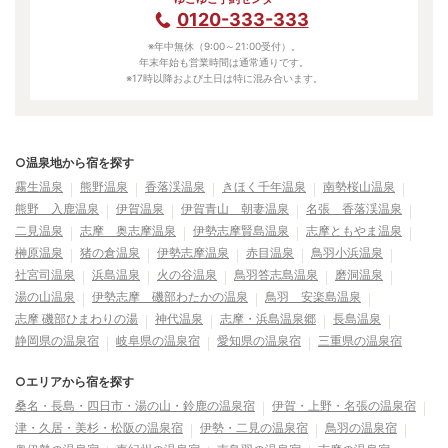
0120-333-333
※年中無休（9:00～21:00受付）。
年末年始も営業時間は通常通りです。
※17時以降および土日は特に混み合います。
○温泉地から宿を探す
霧生温泉
熊野温泉
香落渓温泉
きほく千年温泉
南勢桜山温泉
熊野 入鹿温泉
伊賀温泉
伊賀青山 朝妻温泉
名張 香落渓温泉
二見温泉
志摩 奥志摩温泉
伊勢志摩賢島温泉
志摩ともやま温泉
榊原温泉
猪の倉温泉
伊勢志摩温泉
赤目温泉
鳥羽小浜温泉
社宮司温泉
浜島温泉
火の谷温泉
鳥羽答志島温泉
磨洞温泉
湯の山温泉
伊勢志摩 磯部わたかの温泉
鳥羽 安楽島温泉
志摩 磯部ひまわりの湯
神代温泉
志摩・浜島温泉郷
長島温泉
静岡県の温泉宿
岐阜県の温泉宿
愛知県の温泉宿
三重県の温泉宿
○エリアから宿を探す
桑名・長島・四日市・湯の山・鈴鹿の温泉宿
伊賀・上野・名張の温泉宿
津・久居・美杉・松阪の温泉宿
伊勢・二見の温泉宿
鳥羽の温泉宿