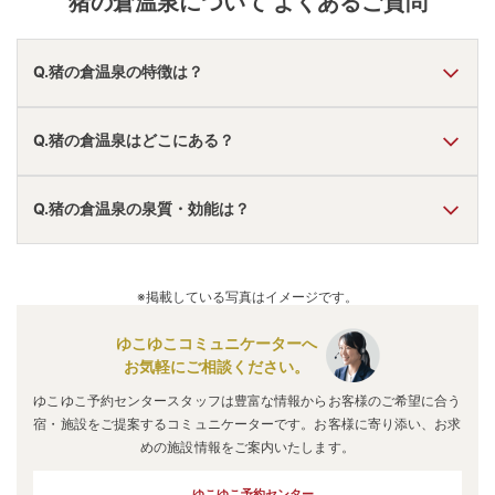
猪の倉温泉
について よくあるご質問
Q.猪の倉温泉の特徴は？
A.
温泉・お湯の特徴は
とろとろ
しており、温泉地の雰囲気は
Q.猪の倉温泉はどこにある？
「静か・落ち着いた」「秘湯感がある」
と言われていま
す。
猪の倉温泉
の口コミ情報の詳細は
こちら
。
A.
猪の倉温泉
は、
三重県津市
にあります。
Q.猪の倉温泉の泉質・効能は？
車でお越しの方は、久居ICから車で約30分。
電車でお越しの方は、榊原温泉口駅からマイクロバスで約
5分 宿の送迎あり（毎時7分、37分）。
A.
泉質は
単純温泉
などで、効能は
神経痛、リウマチ、筋肉
猪の倉温泉
のアクセス情報の詳細は
こちら
。
痛、肩こり、腰痛、便秘、美肌
などと言われています。
※掲載している写真はイメージです。
ゆこゆこコミュニケーターへ
お気軽にご相談ください。
ゆこゆこ予約センタースタッフは豊富な情報からお客様のご希望に合う
宿・施設をご提案するコミュニケーターです。お客様に寄り添い、お求
めの施設情報をご案内いたします。
ゆこゆこ予約センター