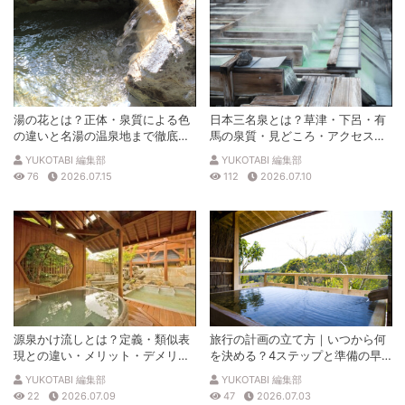
湯の花とは？正体・泉質による色
日本三名泉とは？草津・下呂・有
の違いと名湯の温泉地まで徹底解
馬の泉質・見どころ・アクセスを
説
徹底解説
YUKOTABI 編集部
YUKOTABI 編集部
76
2026.07.15
112
2026.07.10
源泉かけ流しとは？定義・類似表
旅行の計画の立て方｜いつから何
現との違い・メリット・デメリッ
を決める？4ステップと準備の早
トを解説
見表
YUKOTABI 編集部
YUKOTABI 編集部
22
2026.07.09
47
2026.07.03