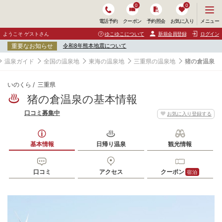
0
0
メ
メニュー
電話予約
クーポン
予約照会
お気に入り
ニ
ュ
ようこそ ゲストさん
ゆこゆこについて
新規会員登録
ログイン
ー
重要なお知らせ
令和8年熊本地震について
を
開
温泉ガイド
全国の温泉地
東海の温泉地
三重県の温泉地
猪の倉温泉
く
いのくら
三重県
猪の倉温泉の基本情報
口コミ募集中
お気に入り登録する
基本情報
日帰り温泉
観光情報
口コミ
アクセス
クーポン
宿泊