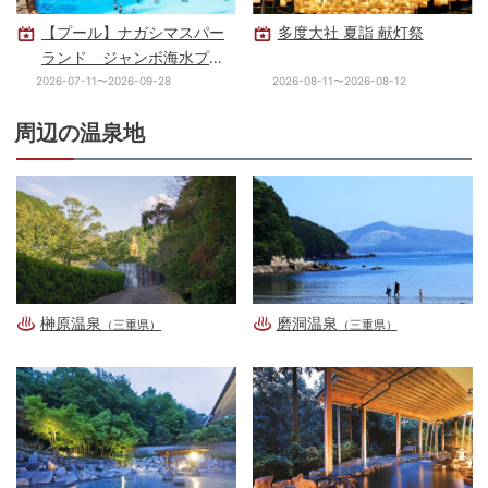
【プール】ナガシマスパー
多度大社 夏詣 献灯祭
ランド ジャンボ海水プー
ル
2026-07-11〜2026-09-28
2026-08-11〜2026-08-12
周辺の温泉地
榊原温泉
磨洞温泉
（三重県）
（三重県）