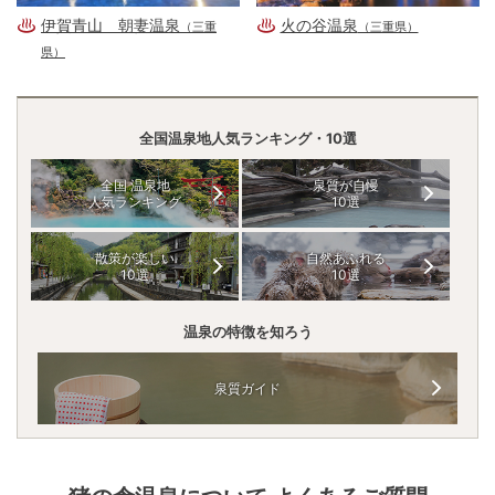
伊賀青山 朝妻温泉
火の谷温泉
（三重
（三重県）
県）
全国温泉地人気ランキング・10選
全国 温泉地
泉質が自慢
人気ランキング
10選
散策が楽しい
自然あふれる
10選
10選
温泉の特徴を知ろう
泉質ガイド