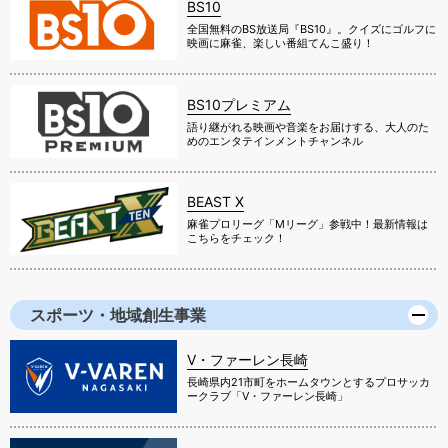
BS10
全国無料のBS放送局『BS10』。クイズにゴルフに
映画に麻雀、楽しい番組てんこ盛り！
BS10プレミアム
語り継がれる映画や音楽をお届けする、大人のた
めのエンタテインメントチャンネル
BEAST X
麻雀プロリーグ「Mリーグ」参戦中！最新情報は
こちらをチェック！
スポーツ・地域創生事業
V・ファーレン長崎
長崎県内21市町をホームタウンとするプロサッカ
ークラブ「V・ファーレン長崎」