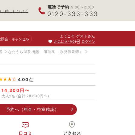
電話で予約
9:00〜21:00
ゆこゆこについて
0120-333-333
ようこそ ゲストさん
約照会
・キャンセル
お気に入り
0
ログイン
宿
なだうら温泉 元湯 磯波風
（氷見温泉郷）
4.00
点
14,300円〜
大人2名 (合計 28,600円〜)
予約へ（料金・空室確認）
口コミ
アクセス