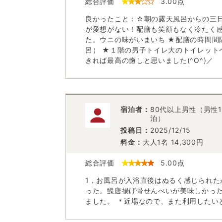
総合評価
3.00
点
良かったこと：☆朝の露天風呂からの三日
が愛想がない！配膳も笑顔もなく冷たく
た。ウニの味がいまいち ★配膳の時間間
呂） ★１階の男子トイレ大のトイレット
きれば最高の癒しと思いました(^O^)／
宿泊者：
80代以上男性（男性1
泊）
投稿日：
2025/12/15
料金：
大人1名
14,300
円
総合評価
5.00
点
1，お風呂が入浴直後はぬるく感じられた
った。鰈唐揚げ骨せんべいが美味しかった
ました。 ＊近場なので、また利用したい