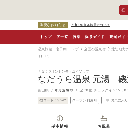
宿
重要なお知らせ
令和8年熊本地震について
トップ
宿一覧
特集
温泉ガイド
観光ガイ
温泉旅館・宿予約 トップ
全国の温泉宿
北陸地方
口コミ
ナダウラオンセンモトユイソップ
なだうら温泉 元湯 磯
富山県
氷見温泉郷
[全20室]
チェックイン15:30〜
宿コード :
3592
クーポン利用可
お気に入り
基本情報
お風呂