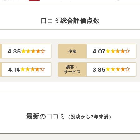
口コミ総合評価点数
4.35
4.07
夕食
接客・
4.14
3.85
サービス
最新の口コミ
（投稿から2年未満）