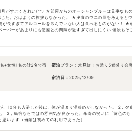
月がすごくきれい(^^♪ ☆部屋からのオーシャンブルーは見事なも
感じた。おはようの挨拶もなかった。 ★夕食のウニの量を考えると
隔が長すぎてアルコールを飲んでいない人は食べるものがない！ ★
ペーパーがあまりにも便座との間隔が近すぎて出しにくい 値段もそ
名+女性1名の計2名で宿
宿泊プラン：
氷見鮮！お造り5種盛り会
宿泊日：
2025/12/09
が、10分も入浴した後は、体が温まり湯冷めがしなかった。 2，
。 3，民宿ならではの雰囲気が良かった。傘寿の祝いに「黄色の
と思います（当館は初めての利用であった）