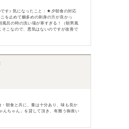
のです♪ 気になったこと：★夕朝食の対応
ウニを止めて鰤多めの刺身の方が良かっ
朝風呂の時の洗い場が寒すぎる！（朝男風
こそこなので、悪気はないのですが改善で
席
夕食・朝食と共に、量は十分あり、味も良か
ちゃんちゃん」を貸して頂き、有難う御座い