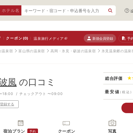
・ホテル名
ド
クーポン
(0)
新規会員登録
予
温泉旅行メディア
の温泉宿
富山県の温泉宿
高岡・氷見・砺波の温泉宿
氷見温泉郷の温泉
総合評価
波風
の口コミ
最安値
(税込)
18:00
チェックアウト 〜09:00
登録する
宿泊プラン
クーポン
写真
予約