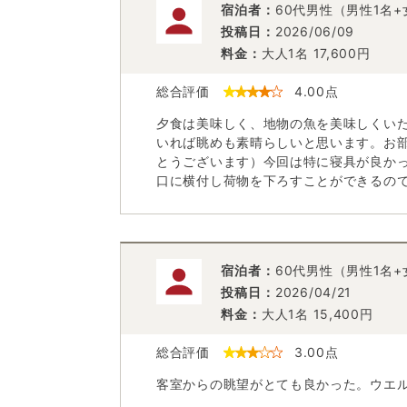
宿泊者：
60代男性（男性1名+
投稿日：
2026/06/09
料金：
大人1名
17,600
円
総合評価
4.00
点
夕食は美味しく、地物の魚を美味しくい
いれば眺めも素晴らしいと思います。お
とうございます）今回は特に寝具が良か
口に横付し荷物を下ろすことができるの
宿泊者：
60代男性（男性1名+
投稿日：
2026/04/21
料金：
大人1名
15,400
円
総合評価
3.00
点
客室からの眺望がとても良かった。ウエ