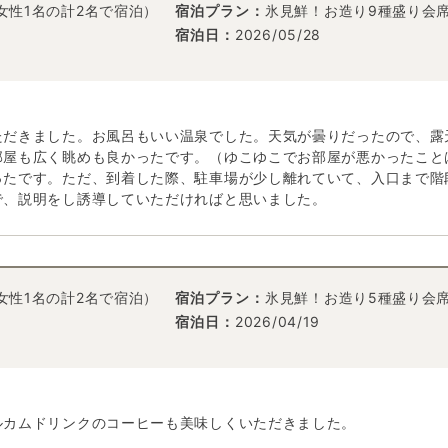
女性1名の計2名で宿泊）
宿泊プラン：
氷見鮮！お造り9種盛り会
宿泊日：
2026/05/28
ただきました。お風呂もいい温泉でした。天気が曇りだったので、露
部屋も広く眺めも良かったです。（ゆこゆこでお部屋が悪かったこと
ったです。ただ、到着した際、駐車場が少し離れていて、入口まで階
で、説明をし誘導していただければと思いました。
女性1名の計2名で宿泊）
宿泊プラン：
氷見鮮！お造り5種盛り会
宿泊日：
2026/04/19
ルカムドリンクのコーヒーも美味しくいただきました。