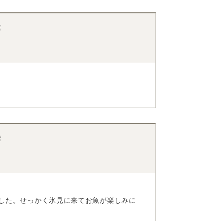
席
席
した。せっかく氷見に来てお魚が楽しみに