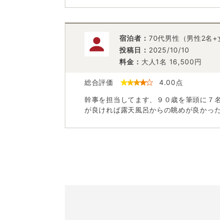
宿泊者：
70代男性（男性2名
投稿日：
2025/10/10
料金：
大人1名
16,500
円
総合評価
4.00
点
幹事を担当してます、９０歳を筆頭に７
が良ければ露天風呂からの眺めが良かっ