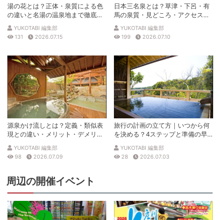
湯の花とは？正体・泉質による色
日本三名泉とは？草津・下呂・有
の違いと名湯の温泉地まで徹底解
馬の泉質・見どころ・アクセスを
説
徹底解説
YUKOTABI 編集部
YUKOTABI 編集部
131
2026.07.15
199
2026.07.10
源泉かけ流しとは？定義・類似表
旅行の計画の立て方｜いつから何
現との違い・メリット・デメリッ
を決める？4ステップと準備の早
トを解説
見表
YUKOTABI 編集部
YUKOTABI 編集部
98
2026.07.09
28
2026.07.03
周辺の開催イベント