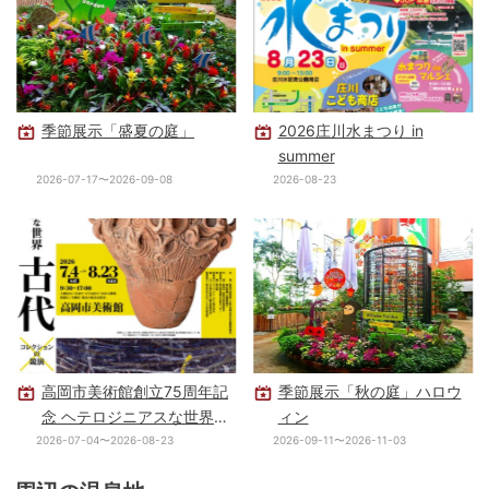
季節展示「盛夏の庭」
2026庄川水まつり in
summer
2026-07-17〜2026-09-08
2026-08-23
高岡市美術館創立75周年記
季節展示「秋の庭」ハロウ
念 ヘテロジニアスな世界
ィン
古代×現代 －コレクション
2026-07-04〜2026-08-23
2026-09-11〜2026-11-03
の競演－