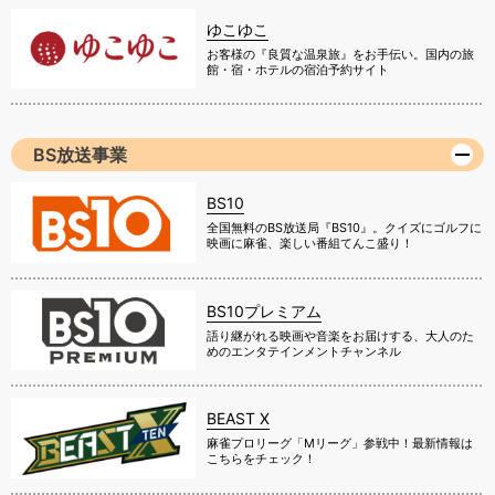
ゆこゆこ
お客様の『良質な温泉旅』をお手伝い。国内の旅
館・宿・ホテルの宿泊予約サイト
BS放送事業
BS10
全国無料のBS放送局『BS10』。クイズにゴルフに
映画に麻雀、楽しい番組てんこ盛り！
BS10プレミアム
語り継がれる映画や音楽をお届けする、大人のた
めのエンタテインメントチャンネル
BEAST X
麻雀プロリーグ「Mリーグ」参戦中！最新情報は
こちらをチェック！