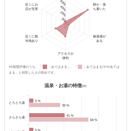
60%
近くにお
静か・落
40%
店が充実
ち着いた
20%
0%
近くに観
秘湯感が
光地あり
ある
アクセスが
便利
※5段階評価のうち、「
：あてはまる」、「
：あてはまる/ややあては
まる」と回答した人の割合です。
温泉・お湯の特徴
(※)
5 %
5 %
とろとろ湯
36 %
36 %
41 %
41 %
さらさら湯
68 %
68 %
5 %
5 %