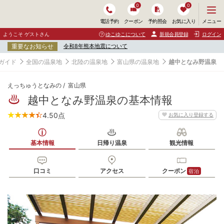
0
0
メ
メニュー
電話予約
クーポン
予約照会
お気に入り
ニ
ュ
ようこそ ゲストさん
ゆこゆこについて
新規会員登録
ログイン
ー
重要なお知らせ
令和8年熊本地震について
を
開
ガイド
全国の温泉地
北陸の温泉地
富山県の温泉地
越中となみ野温泉
く
えっちゅうとなみの
富山県
越中となみ野温泉の基本情報
4.50
点
お気に入り登録する
基本情報
日帰り温泉
観光情報
口コミ
アクセス
クーポン
宿泊