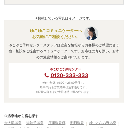
越中となみ野温泉
の口コミ情報の詳細は
こちら
。
A.
越中となみ野温泉
は、
富山県砺波市
にあります。
車でお越しの方は、砺波駅からタクシーで約15分。
※掲載している写真はイメージです。
越中となみ野温泉
のアクセス情報の詳細は
こちら
。
ゆこゆこコミュニケーターへ
お気軽にご相談ください。
ゆこゆこ予約センタースタッフは豊富な情報からお客様のご希望に合う
宿・施設をご提案するコミュニケーターです。お客様に寄り添い、お求
めの施設情報をご案内いたします。
ゆこゆこ予約センター
0120-333-333
※年中無休（9:00～21:00受付）。
年末年始も営業時間は通常通りです。
※17時以降および土日は特に混み合います。
○温泉地から宿を探す
金太郎温泉
湯神子温泉
庄川温泉郷
明日温泉
越中となみ野温泉