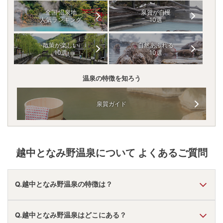
全国 温泉地
泉質が自慢
人気ランキング
10選
散策が楽しい
自然あふれる
10選
10選
温泉の特徴を知ろう
泉質ガイド
越中となみ野温泉
について よくあるご質問
Q.越中となみ野温泉の特徴は？
A.
温泉・お湯の特徴は
さらさら
しており、温泉地の雰囲気は
Q.越中となみ野温泉はどこにある？
「静か・落ち着いた」
と言われています。