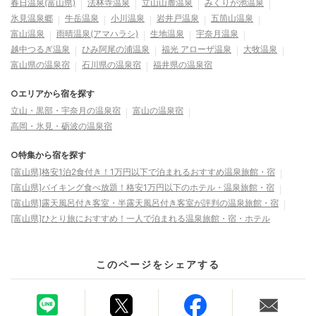
春日温泉(富山県)
法林寺温泉
立山山麓温泉
みくりが池温泉
氷見温泉郷
牛岳温泉
小川温泉
岩井戸温泉
五箇山温泉
富山温泉
雨晴温泉(アマハラシ)
生地温泉
宇奈月温泉
越中つるぎ温泉
ひみ阿尾の浦温泉
福光 アローザ温泉
大牧温泉
富山県の温泉宿
石川県の温泉宿
福井県の温泉宿
○エリアから宿を探す
立山・黒部・宇奈月の温泉宿
富山の温泉宿
高岡・氷見・砺波の温泉宿
○特集から宿を探す
[富山県]格安1泊2食付き！1万円以下で泊まれるおすすめ温泉旅館・宿
[富山県]バイキング食べ放題！格安1万円以下のホテル・温泉旅館・宿
[富山県]露天風呂付き客室・半露天風呂付き客室が評判の温泉旅館・宿
[富山県]ひとり旅におすすめ！一人で泊まれる温泉旅館・宿・ホテル
このページをシェアする