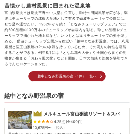
昔懐かし農村風景に囲まれた温泉地
富山県砺波市は砺波平野の中央部に位置し、独特の田園風景が広がる。砺
波はチューリップの球根の産地として有名で砺波チューリップ公園には、
ぜひ足を運びたい。 1952年から続く「となみチューリップフェア」では
約600品種約100万本のチューリップが会場内を彩る。珍しい品種やチュ
ーリップで描かれた地上絵など、いつもとは違うチューリップの姿を楽し
める。 砺波チューリップ公園から程近い「越中となみ野温泉」では、八尾
累層と医王山累層の2つの水源を持っているため、その両方の特性を堪能
することができる。例年8月には「となみ花火大会」や全国から多くの見
物客が集まる「おわら風の盆」なども開催。日本の情緒と郷愁を堪能でき
るそんなロケーションだ。
越中となみ野温泉の宿（1件）一覧へ
越中となみ野温泉の宿
メルキュール富山砺波リゾート＆スパ
4.25点 (全400件)
10,675
円〜
（税込）