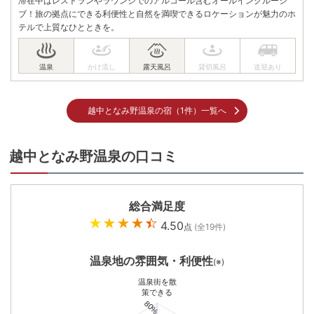
滞在中はレストランやラウンジでのアルコール含むオールインクルーシ
ブ！旅の拠点にできる利便性と自然を満喫できるロケーションが魅力のホ
テルで上質なひとときを。
越中となみ野温泉の宿（1件）一覧へ
越中となみ野温泉の口コミ
総合満足度
4.50
点
(全
19
件)
温泉地の雰囲気・利便性
(※)
温泉街を散
策できる
80%