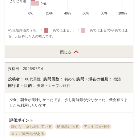
ピリピリ湯
9 %
9 %
0%
20%
40%
60%
80%
100%
※5段階評価のうち、「
：あてはまる」、「
：あてはまる/ややあてはま
る」と回答した人の割合です。
閉じる
投稿日：
2026/07/14
投稿者：
60代男性
訪問回数：
初めて
訪問・滞在の種別：
宿泊
同行者・目的：
夫婦・カップル旅行
夕食、朝食が美味しかったです。少し海鮮類が少なかった。機会有りま
したら利用したいです
評価ポイント
静かな・落ち着いている
秘湯感がある
アクセスが便利
近くに観光地がある