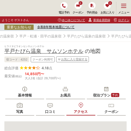
0
0
メ
メニュー
電話予約
クーポン
予約照会
お気に入り
ニ
ュ
ようこそ ゲストさん
ゆこゆこについて
新規会員登録
ログイン
ー
重要なお知らせ
令和8年熊本地震について
を
開
の温泉宿
平戸・松浦・田平の温泉宿
平戸たびら温泉の温泉宿
平戸たびら
く
ヒラドタビラオンセンサムソンホテル
平戸たびら温泉 サムソンホテル
の地図
お気に入り登録する
宿コード :
4252
クーポン利用可
4.18
点
総合評価
14,850円〜
最安値
(税込)
大人2名 (合計 29,700円〜)
基本情報
お風呂
宿泊プラン
予約
写真
口コミ
アクセス
クーポン