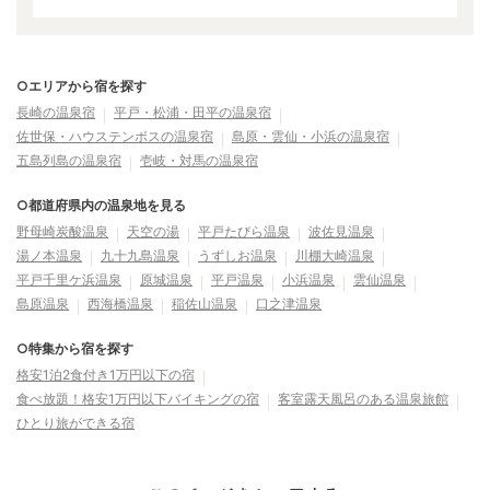
○エリアから宿を探す
長崎の温泉宿
平戸・松浦・田平の温泉宿
佐世保・ハウステンボスの温泉宿
島原・雲仙・小浜の温泉宿
五島列島の温泉宿
壱岐・対馬の温泉宿
○都道府県内の温泉地を見る
野母崎炭酸温泉
天空の湯
平戸たびら温泉
波佐見温泉
湯ノ本温泉
九十九島温泉
うずしお温泉
川棚大崎温泉
平戸千里ケ浜温泉
原城温泉
平戸温泉
小浜温泉
雲仙温泉
島原温泉
西海橋温泉
稲佐山温泉
口之津温泉
○特集から宿を探す
格安1泊2食付き1万円以下の宿
食べ放題！格安1万円以下バイキングの宿
客室露天風呂のある温泉旅館
ひとり旅ができる宿